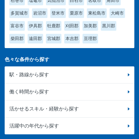
石巻市
塩竈市
気仙沼市
白石市
名取市
角田市
多賀城市
岩沼市
登米市
栗原市
東松島市
大崎市
富谷市
伊具郡
牡鹿郡
刈田郡
加美郡
黒川郡
柴田郡
遠田郡
宮城郡
本吉郡
亘理郡
色々な条件から探す
駅・路線から探す
働く時間から探す
活かせるスキル・経験から探す
活躍中の年代から探す