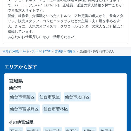
マイナビミドルシニアは、ご希望の勤務地や職種、給与など様々な条件
で、パート・アルバイト(バイト)、正社員、派遣の求人情報を探すことが
できる求人サイトです。
警備、軽作業、介護職といったミドルシニア層定番の求人から、飲食スタ
ッフ、販売スタッフ、コンビニスタッフなどの主婦（夫）層を求める求
人。さらに、人気のオフィスワークやコールセンターの求人なども幅広く
掲載しています。
あなたのお仕事探しにぜひご活用ください。
中高年の転職・パート・アルバイトTOP
宮城県
石巻市
店舗受付・販売・接客の求人
エリアから探す
宮城県
仙台市
仙台市青葉区
仙台市泉区
仙台市太白区
仙台市宮城野区
仙台市若林区
その他宮城県