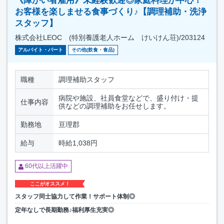
《障がい者雇用》未経験歓迎◎家庭料理が中心！
お客様を楽しませる食事づくり♪【調理補助・洗浄
スタッフ】
株式会社LEOC (特別養護老人ホーム けいけん荘)/203124
アルバイト・パート
その他(飲食・食品)
職種
調理補助スタッフ
病院や施設、社員食堂などで、盛り付け・提
仕事内容
供などの調理補助をお任せします。
勤務地
亘理郡
給与
時給1,038円
60代以上活躍中
ここがオススメ！
スタッフ同士協力して作業！サポート体制◎
定年なしで長期勤務♪福利厚生充実◎