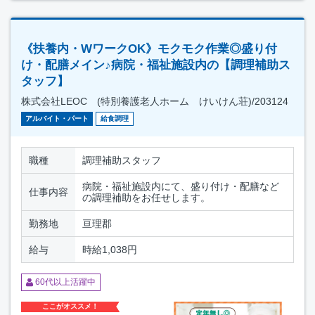
《扶養内・WワークOK》モクモク作業◎盛り付
け・配膳メイン♪病院・福祉施設内の【調理補助ス
タッフ】
株式会社LEOC (特別養護老人ホーム けいけん荘)/203124
アルバイト・パート
給食調理
職種
調理補助スタッフ
病院・福祉施設内にて、盛り付け・配膳など
仕事内容
の調理補助をお任せします。
勤務地
亘理郡
給与
時給1,038円
60代以上活躍中
ここがオススメ！