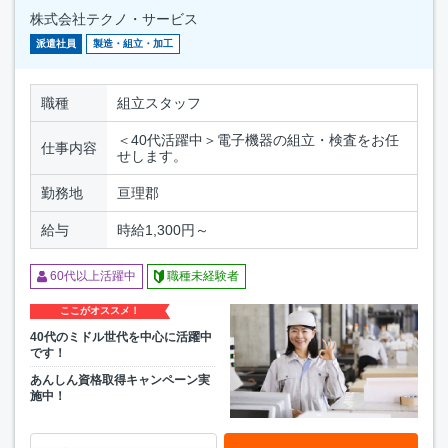
株式会社テクノ・サービス
派遣社員
製造・組立・加工
職種
組立スタッフ
＜40代活躍中＞電子機器の組立・検査をお任
仕事内容
せします。
勤務地
亘理郡
給与
時給1,300円～
60代以上活躍中
職種未経験者
ここがオススメ！
40代のミドル世代を中心に活躍中
です！
あんしん資格取得キャンペーン実
施中！