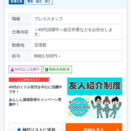
派遣社員
製造・組立・加工
職種
プレススタッフ
＜40代活躍中＞組立作業などをお任せしま
仕事内容
す。
勤務地
亘理郡
給与
時給1,500円～
60代以上活躍中
職種未経験者
ここがオススメ！
40代のミドル世代を中心に活躍中
です！
あんしん資格取得キャンペーン実
施中！
検討リストに追加
詳細を見る