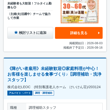
未経験者も大歓迎！フルタイム勤
務も◎
〈主婦(夫)活躍中〉チームで協力
して作業
検討リストに追加
詳細を見る
掲載開始日：2026-08-03
掲載終了予定日：2026-08-16
《障がい者雇用》未経験歓迎◎家庭料理が中心！
お客様を楽しませる食事づくり♪【調理補助・洗浄
スタッフ】
株式会社LEOC (特別養護老人ホーム けいけん荘)/203124
アルバイト・パート
調理・調理補助
職種
調理補助スタッフ