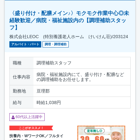
〈盛り付け・配膳メイン♪〉モクモク作業中心◎未
経験歓迎／病院・福祉施設内の【調理補助スタッ
フ】
株式会社LEOC (特別養護老人ホーム けいけん荘)/203124
アルバイト・パート
調理・調理補助
職種
調理補助スタッフ
病院・福祉施設内にて、盛り付け・配膳など
仕事内容
の調理補助をお任せします。
勤務地
亘理郡
給与
時給1,038円
60代以上活躍中
ここがオススメ！
扶養内・WワークOK／フルタイ