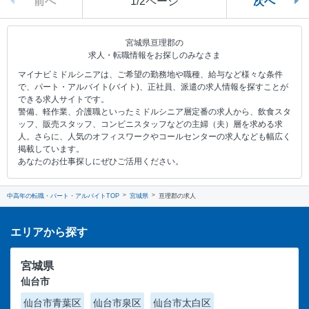
前へ
1/2ページ
次へ
宮城県亘理郡の
求人・転職情報をお探しのみなさま
マイナビミドルシニアは、ご希望の勤務地や職種、給与など様々な条件
で、パート・アルバイト(バイト)、正社員、派遣の求人情報を探すことが
できる求人サイトです。
警備、軽作業、介護職といったミドルシニア層定番の求人から、飲食スタ
ッフ、販売スタッフ、コンビニスタッフなどの主婦（夫）層を求める求
人。さらに、人気のオフィスワークやコールセンターの求人なども幅広く
掲載しています。
あなたのお仕事探しにぜひご活用ください。
中高年の転職・パート・アルバイトTOP
宮城県
亘理郡の求人
エリアから探す
宮城県
仙台市
仙台市青葉区
仙台市泉区
仙台市太白区