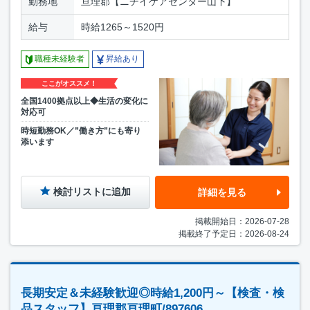
勤務地
亘理郡【ニチイケアセンター山下】
給与
時給1265～1520円
職種未経験者
昇給あり
ここがオススメ！
全国1400拠点以上◆生活の変化に
対応可
時短勤務OK／”働き方”にも寄り
添います
検討リストに追加
詳細を見る
掲載開始日：2026-07-28
掲載終了予定日：2026-08-24
長期安定＆未経験歓迎◎時給1,200円～【検査・検
品スタッフ】亘理郡亘理町/897606