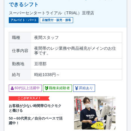
できるシフト
スーパーセンタートライアル（TRIAL）亘理店
アルバイト・パート
店舗受付・販売・接客
職種
夜間スタッフ
夜間帯のレジ業務や商品補充がメインのお仕
仕事内容
事です。
勤務地
亘理郡
給与
時給1038円～
60代以上活躍中
職種未経験者
昇給あり
ここがオススメ！
お客様が少ない時間帯◎モクモク
と働ける
50～60代男女／自分のペースで活
躍中！