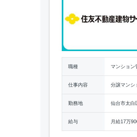
職種
マンション
仕事内容
分譲マンシ
勤務地
仙台市太白
給与
月給17万