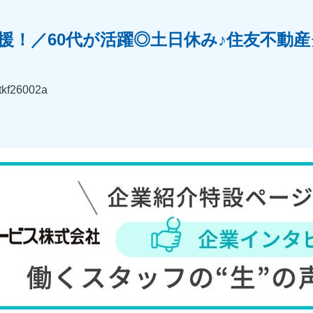
援！／60代が活躍◎土日休み♪住友不動
26002a