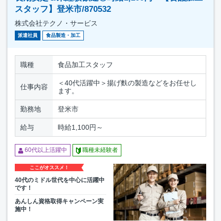
スタッフ】登米市/870532
株式会社テクノ・サービス
派遣社員
食品製造・加工
職種
食品加工スタッフ
＜40代活躍中＞揚げ麩の製造などをお任せし
仕事内容
ます。
勤務地
登米市
給与
時給1,100円～
60代以上活躍中
職種未経験者
ここがオススメ！
40代のミドル世代を中心に活躍中
です！
あんしん資格取得キャンペーン実
施中！