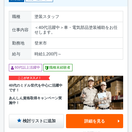
職種
塗装スタッフ
＜40代活躍中＞車・電気部品塗装補助をお任
仕事内容
せします。
勤務地
登米市
給与
時給1,200円～
60代以上活躍中
職種未経験者
ここがオススメ！
40代のミドル世代を中心に活躍中
です！
あんしん資格取得キャンペーン実
施中！
検討リストに追加
詳細を見る