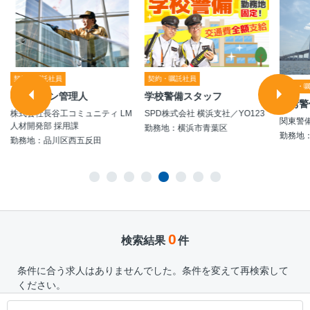
契約・嘱託社員
契約・嘱託社員
契約・
マンション管理人
学校警備スタッフ
港湾警
株式会社長谷工コミュニティ LM
SPD株式会社 横浜支社／YO123
関東警
人材開発部 採用課
勤務地：横浜市青葉区
勤務地
勤務地：品川区西五反田
0
検索結果
件
条件に合う求人はありませんでした。条件を変えて再検索して
ください。