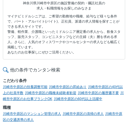
神奈川県川崎市中原区の施設警備の契約・嘱託社員の
求人・転職情報をお探しのみなさま
マイナビミドルシニアは、ご希望の勤務地や職種、給与など様々な条件
で、パート・アルバイト(バイト)、正社員、派遣の求人情報を探すことが
できる求人サイトです。
警備、軽作業、介護職といったミドルシニア層定番の求人から、飲食スタ
ッフ、販売スタッフ、コンビニスタッフなどの主婦（夫）層を求める求
人。さらに、人気のオフィスワークやコールセンターの求人なども幅広く
掲載しています。
あなたのお仕事探しにぜひご活用ください。
他の条件でカンタン検索
こだわり条件
川崎市中原区の扶養調整可能
川崎市中原区の昇給あり
川崎市中原区の40代以
上の社員半数
川崎市中原区の職種未経験者歓迎
川崎市中原区の履歴書不要
川
崎市中原区のお仕事ブランクOK
川崎市中原区の60代以上活躍中
職種
川崎市中原区のマンション管理の求人
川崎市中原区の清掃の求人
川崎市中原
区の交通誘導の求人