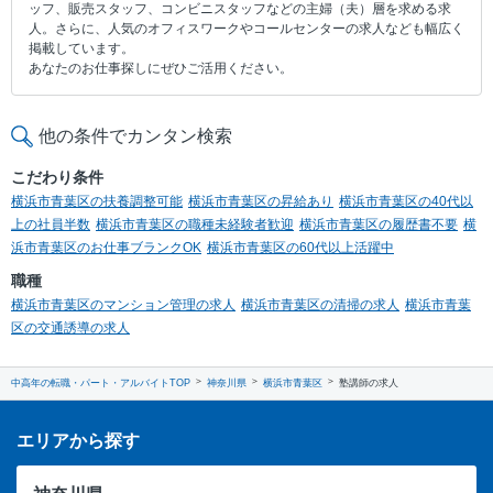
ッフ、販売スタッフ、コンビニスタッフなどの主婦（夫）層を求める求
人。さらに、人気のオフィスワークやコールセンターの求人なども幅広く
掲載しています。
あなたのお仕事探しにぜひご活用ください。
他の条件でカンタン検索
こだわり条件
横浜市青葉区の扶養調整可能
横浜市青葉区の昇給あり
横浜市青葉区の40代以
上の社員半数
横浜市青葉区の職種未経験者歓迎
横浜市青葉区の履歴書不要
横
浜市青葉区のお仕事ブランクOK
横浜市青葉区の60代以上活躍中
職種
横浜市青葉区のマンション管理の求人
横浜市青葉区の清掃の求人
横浜市青葉
区の交通誘導の求人
中高年の転職・パート・アルバイトTOP
神奈川県
横浜市青葉区
塾講師の求人
エリアから探す