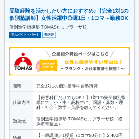
受験経験を活かしたい方におすすめ♪【完全1対1の
個別塾講師】女性活躍中◎週1日・1コマ～勤務OK
個別進学指導塾 TOMASたまプラーザ校
アルバイト・パート
塾講師
職種
完全1対1の個別指導学習塾講師
【得意科目だけでもOK！】1対1の完全個別指
仕事内容
導にて、小・中・高校生に、国語・算数・理
科・社会・数学・英語を教えてください。
個別進学指導塾 TOMASたまプラーザ校（横
勤務地
浜市青葉区）
【一般講師／1授業（1コマ90分）】2,400円
給与