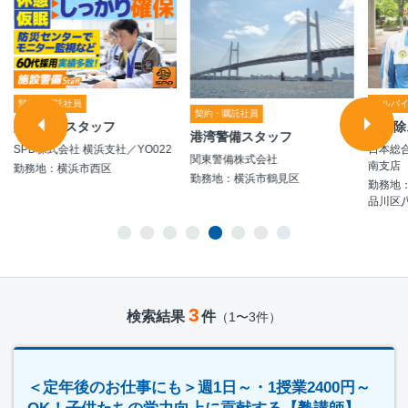
契約・嘱託社員
アルバ
契約・嘱託社員
施設警備スタッフ
お掃除
港湾警備スタッフ
SPD株式会社 横浜支社／YO022
日本総
関東警備株式会社
南支店
勤務地：横浜市西区
勤務地：横浜市鶴見区
勤務地
品川区
3
検索結果
件
（1〜3件）
＜定年後のお仕事にも＞週1日～・1授業2400円～