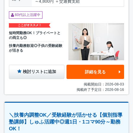
～4,800円 ＋交通費支給
60代以上活躍中
ここがオススメ！
短時間勤務OK！プライベートと
の両立も◎
扶養内勤務歓迎◎子供の受験経験
が活きる
検討リストに追加
詳細を見る
掲載開始日：2026-08-03
掲載終了予定日：2026-08-16
＼扶養内調整OK／受験経験が活かせる【個別指導
塾講師】しゅふ活躍中◎週1日・1コマ90分～勤務
OK！