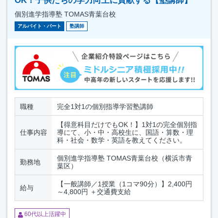
OK！子供たちの学力向上に貢献する【塾講師】
個別進学指導塾 TOMAS青葉台校
アルバイト・パート
塾講師
職種
完全1対1の個別指導学習塾講師
【得意科目だけでもOK！】1対1の完全個別指
仕事内容
導にて、小・中・高校生に、国語・算数・理
科・社会・数学・英語を教えてください。
個別進学指導塾 TOMAS青葉台校（横浜市青
勤務地
葉区）
【一般講師／1授業（1コマ90分）】2,400円
給与
～4,800円 ＋交通費支給
60代以上活躍中