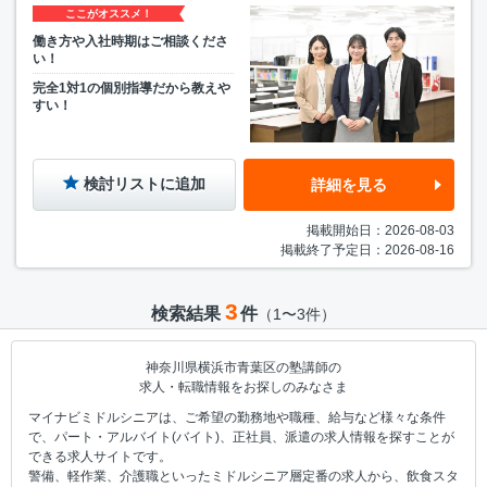
ここがオススメ！
働き方や入社時期はご相談くださ
い！
完全1対1の個別指導だから教えや
すい！
検討リストに追加
詳細を見る
掲載開始日：2026-08-03
掲載終了予定日：2026-08-16
3
検索結果
件
（1〜3件）
神奈川県横浜市青葉区の塾講師の
求人・転職情報をお探しのみなさま
マイナビミドルシニアは、ご希望の勤務地や職種、給与など様々な条件
で、パート・アルバイト(バイト)、正社員、派遣の求人情報を探すことが
できる求人サイトです。
警備、軽作業、介護職といったミドルシニア層定番の求人から、飲食スタ