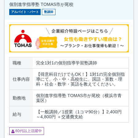
個別進学指導塾 TOMAS市が尾校
アルバイト・パート
塾講師
職種
完全1対1の個別指導学習塾講師
【得意科目だけでもOK！】1対1の完全個別指
仕事内容
導にて、小・中・高校生に、国語・算数・理
科・社会・数学・英語を教えてください。
個別進学指導塾 TOMAS市が尾校（横浜市青
勤務地
葉区）
【一般講師／1授業（1コマ90分）】2,400円
給与
～4,800円 ＋交通費支給
60代以上活躍中