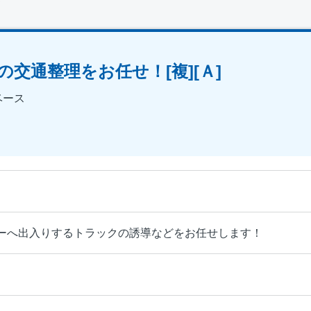
）
交通整理をお任せ！[複][Ａ]
ベース
ーへ出入りするトラックの誘導などをお任せします！