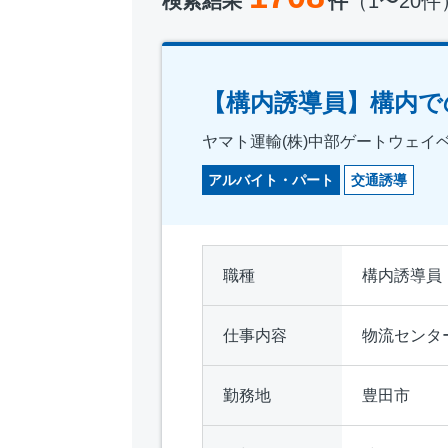
検索結果
件
（1〜20件
【構内誘導員】構内での
ヤマト運輸(株)中部ゲートウェイ
アルバイト・パート
交通誘導
職種
構内誘導員
仕事内容
物流センタ
勤務地
豊田市