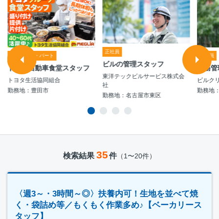
正社員
アルバイト・パート
正社員
ビルの管理スタッフ
トヨタ自動車食堂スタッフ
業務管
東洋テックビルサービス株式会
トヨタ生活協同組合
ビルク
社
勤務地：豊田市
勤務地
勤務地：名古屋市東区
35
検索結果
件
（1〜20件）
〈週3～・3時間～◎〉扶養内可！生地を並べて焼
く・袋詰め等／もくもく作業多め♪【ベーカリース
タッフ】