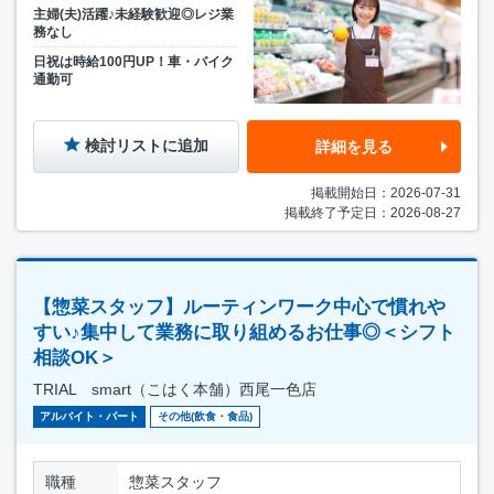
主婦(夫)活躍♪未経験歓迎◎レジ業
務なし
日祝は時給100円UP！車・バイク
通勤可
検討リストに追加
詳細を見る
掲載開始日：2026-07-31
掲載終了予定日：2026-08-27
【惣菜スタッフ】ルーティンワーク中心で慣れや
すい♪集中して業務に取り組めるお仕事◎＜シフト
相談OK＞
TRIAL smart（こはく本舗）西尾一色店
アルバイト・パート
その他(飲食・食品)
職種
惣菜スタッフ