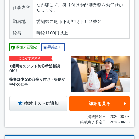
なか卯にて、盛り付けや配膳業務をお任せい
仕事内容
たします。
勤務地
愛知県西尾市下町神明下６２番２
給与
時給1160円以上
職種未経験者
昇給あり
ここがオススメ！
1週間毎のシフト制◎希望相談
OK！
接客は少なめ◎盛り付け・提供が
中心の仕事
検討リストに追加
詳細を見る
掲載開始日：2026-08-03
掲載終了予定日：2026-08-30