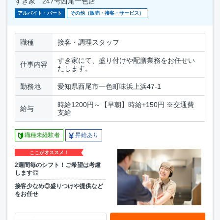
すき家 247号西尾一色店
アルバイト・パート
その他（販売・接客・サービス）
職種
接客・調理スタッフ
すき家にて、盛り付けや配膳業務をお任せい
仕事内容
たします。
勤務地
愛知県西尾市一色町味浜上浜47-1
時給1200円～【早朝】時給+150円 ※交通費
給与
支給
職種未経験者
昇給あり
ここがオススメ！
2週間毎のシフト！ご希望は考慮
します◎
接客少なめ◎盛りつけや提供など
をお任せ