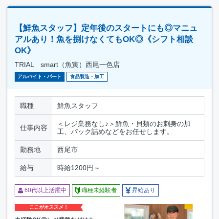
【鮮魚スタッフ】定年後のスタートにも◎マニュ
アルあり！魚を捌けなくてもOK◎《シフト相談
OK》
TRIAL smart（魚寅）西尾一色店
アルバイト・パート
食品製造・加工
職種
鮮魚スタッフ
＜レジ業務なし♪＞鮮魚・貝類のお刺身の加
仕事内容
工、パック詰めなどをお任せします。
勤務地
西尾市
給与
時給1200円～
60代以上活躍中
職種未経験者
昇給あり
ここがオススメ！