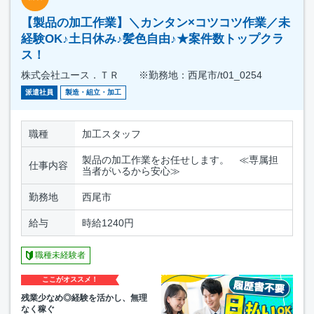
【製品の加工作業】＼カンタン×コツコツ作業／未
経験OK♪土日休み♪髪色自由♪★案件数トップクラ
ス！
株式会社ユース．ＴＲ ※勤務地：西尾市/t01_0254
派遣社員
製造・組立・加工
職種
加工スタッフ
製品の加工作業をお任せします。 ≪専属担
仕事内容
当者がいるから安心≫
勤務地
西尾市
給与
時給1240円
職種未経験者
ここがオススメ！
残業少なめ◎経験を活かし、無理
なく稼ぐ