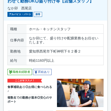
わせて勤務OK◎盛り付け等【店舗スタッフ】
なか卯 西尾店
アルバイト・パート
接客
職種
ホール・キッチンスタッフ
なか卯にて、盛り付けや配膳業務をお任せい
仕事内容
たします。
勤務地
愛知県西尾市下町神明下６２番２
給与
時給1160円以上
職種未経験者
昇給あり
ここがオススメ！
食事補助あり◎お得に食べられる
♪
複数名での勤務が基本◎安心のサ
ポート