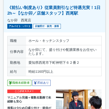
《前払い制度あり》従業員割引など待遇充実！1日
2h～【なか卯／店舗スタッフ】西尾駅
なか卯 西尾店
アルバイト・パート
店舗受付・販売・接客
職種
ホール・キッチンスタッフ
なか卯にて、盛り付けや配膳業務をお任せい
仕事内容
たします。
勤務地
愛知県西尾市下町神明下６２番２
給与
時給1160円以上
職種未経験者
昇給あり
ここがオススメ！
マニュアル完備＋複数名勤務で未
経験も安心
接客は少なめ◎盛り付け・提供が