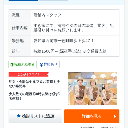
職種
店舗内スタッフ
すき家にて、清掃や次の日の準備、接客、配
仕事内容
膳盛り付けをお願いします。
勤務地
愛知県西尾市一色町味浜上浜47-1
給与
時給1500円～(深夜手当込) ※交通費支給
職種未経験者
昇給あり
ここがオススメ！
注文・会計はセルフ＆お客様も少
ない時間帯
少人数での勤務◎0時以降は必ず2
名体制！
検討リストに追加
詳細を見る