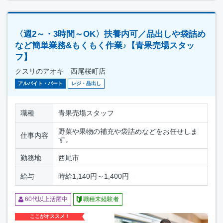
〈週2～・3時間～OK〉扶養内可／品出しや袋詰め
など簡単業務&もくもく作業♪【青果売場スタッ
フ】
クスリのアオキ 西尾桜町店
アルバイト・パート
レジ・品出し
職種
青果売場スタッフ
野菜や果物の補充や袋詰めなどをお任せしま
仕事内容
す。
勤務地
西尾市
給与
時給1,140円～1,400円
60代以上活躍中
職種未経験者
ここがオススメ！