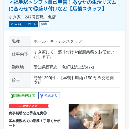
＜福地駅＞シフト自己申告！あなたの生活リズム
に合わせて◎盛り付けなど【店舗スタッフ】
すき家 247号西尾一色店
アルバイト・パート
接客
職種
ホール・キッチンスタッフ
すき家にて、盛り付けや配膳業務をお任せい
仕事内容
たします。
勤務地
愛知県西尾市一色町味浜上浜47-1
時給1200円～【早朝】時給+150円 ※交通費
給与
支給
職種未経験者
昇給あり
ここがオススメ！
食事補助など手当充実◎
基本複数名での勤務！手厚くサポ
ート