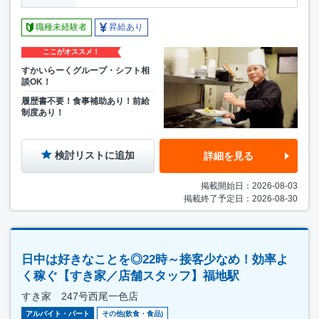
職種未経験者
昇給あり
ここがオススメ！
すかいらーくグループ・シフト相
談OK！
履歴書不要！食事補助あり！前給
制度あり！
検討リストに追加
詳細を見る
掲載開始日：2026-08-03
掲載終了予定日：2026-08-30
日中は好きなことを◎22時～接客少なめ！効率よ
く稼ぐ【すき家／店舗スタッフ】福地駅
すき家 247号西尾一色店
アルバイト・パート
その他(飲食・食品)