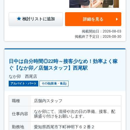
検討リストに追加
詳細を見る
掲載開始日：2026-08-03
掲載終了予定日：2026-08-30
日中は自分時間◎22時～接客少なめ！効率よく稼
ぐ【なか卯／店舗スタッフ】西尾駅
なか卯 西尾店
アルバイト・パート
その他(飲食・食品)
職種
店舗内スタッフ
なか卯にて、清掃や次の日の準備、接客、配
仕事内容
膳盛り付けをお願いします。
勤務地
愛知県西尾市下町神明下６２番２