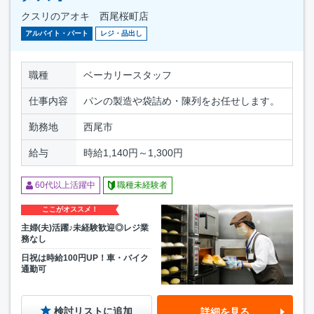
クスリのアオキ 西尾桜町店
アルバイト・パート
レジ・品出し
職種
ベーカリースタッフ
仕事内容
パンの製造や袋詰め・陳列をお任せします。
勤務地
西尾市
給与
時給1,140円～1,300円
60代以上活躍中
職種未経験者
ここがオススメ！
主婦(夫)活躍♪未経験歓迎◎レジ業
務なし
日祝は時給100円UP！車・バイク
通勤可
検討リストに追加
詳細を見る