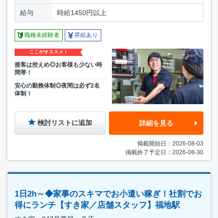
給与
時給1450円以上
職種未経験者
昇給あり
ここがオススメ！
接客は控えめ◎お客様も少ない時
間帯！
安心の勤務体制◎夜間は必ず2名
体制！
検討リストに追加
詳細を見る
掲載開始日：2026-08-03
掲載終了予定日：2026-08-30
1日2h～◆家事のスキマでお小遣い稼ぎ！社割でお
得にランチ【すき家／店舗スタッフ】福地駅