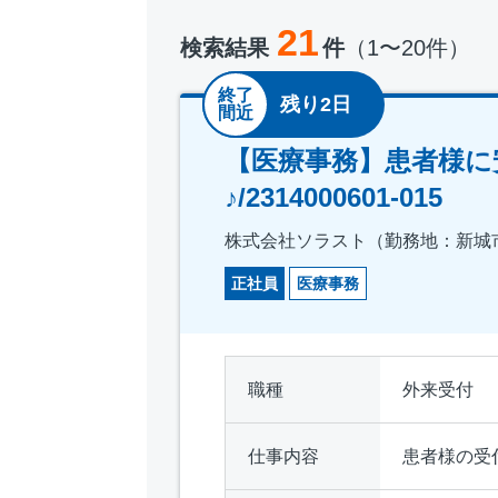
21
検索結果
件
（1〜20件）
終了
残り2日
間近
【医療事務】患者様に
♪/2314000601-015
株式会社ソラスト（勤務地：新城
正社員
医療事務
職種
外来受付
仕事内容
患者様の受