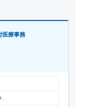
付医療事務
す。