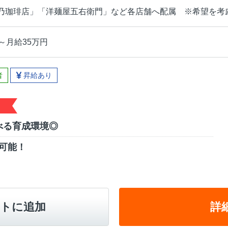
乃珈琲店」「洋麺屋五右衛門」など各店舗へ配属 ※希望を考
～月給35万円
者
昇給あり
べる育成環境◎
可能！
トに追加
詳