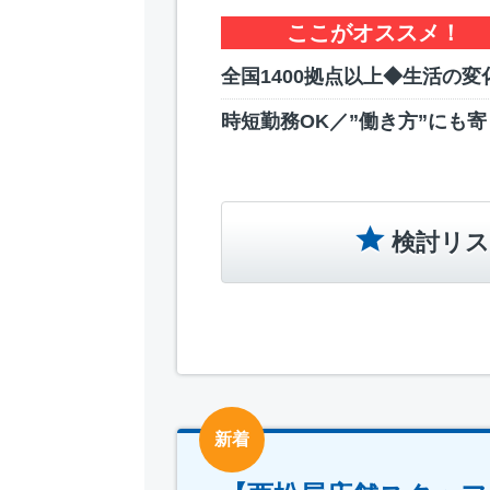
ここがオススメ！
全国1400拠点以上◆生活の変
時短勤務OK／”働き方”にも
検討リス
新着