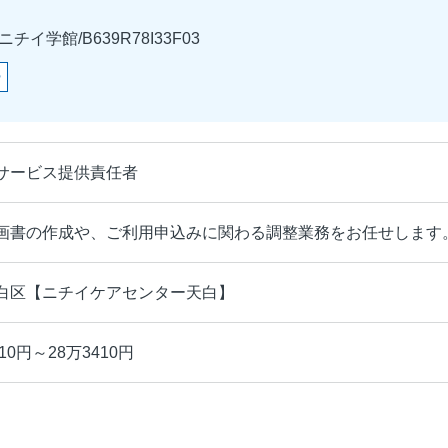
学館/B639R78I33F03
ー
サービス提供責任者
画書の作成や、ご利用申込みに関わる調整業務をお任せします
白区【ニチイケアセンター天白】
10円～28万3410円