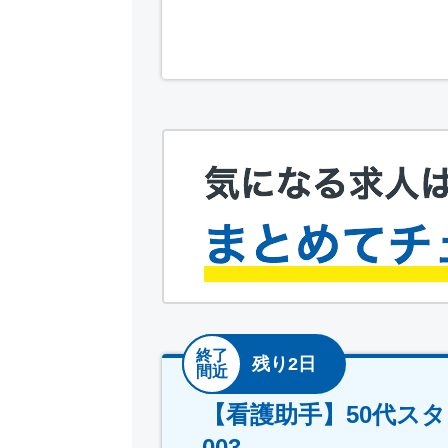
終了
残り2日
間近
【看護助手】50代スタッ
003