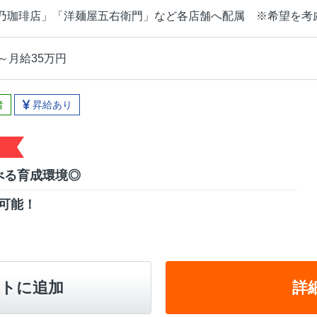
乃珈琲店」「洋麺屋五右衛門」など各店舗へ配属 ※希望を考
～月給35万円
者
昇給あり
べる育成環境◎
可能！
トに追加
詳