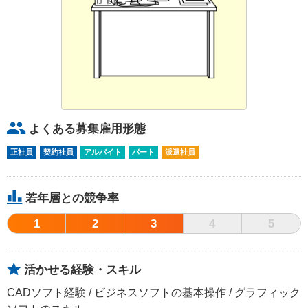
よくある募集雇用形態
正社員
契約社員
アルバイト
パート
派遣社員
若年層との競争率
1
2
3
4
5
活かせる経験・スキル
CADソフト経験
ビジネスソフトの基本操作
グラフィック