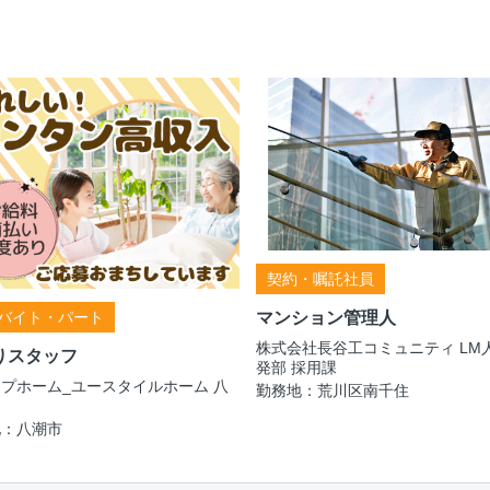
契約・嘱託社員
バイト・パート
マンション管理人
株式会社長谷工コミュニティ LM
りスタッフ
発部 採用課
プホーム_ユースタイルホーム 八
勤務地：荒川区南千住
地：八潮市