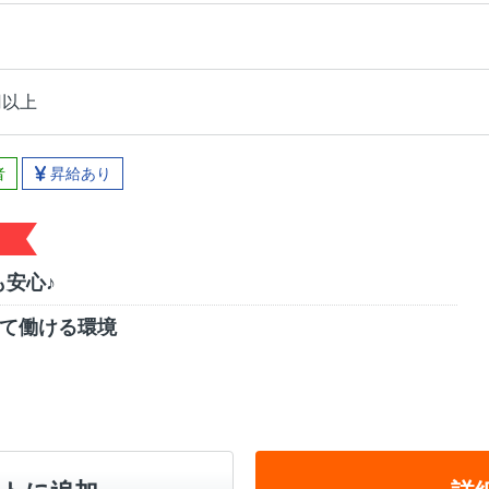
円以上
者
昇給あり
安心♪
えて働ける環境