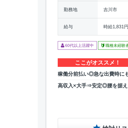
勤務地
吉川市
給与
時給1,831
60代以上活躍中
職種未経験
ここがオススメ！
稼働分前払い◎急な出費時にも
高収入×大手⇒安定◎腰を据