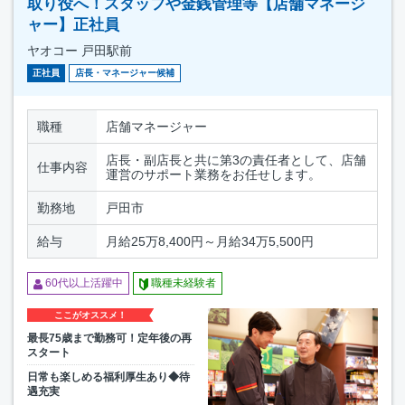
取り役へ！スタッフや金銭管理等【店舗マネージ
ャー】正社員
ヤオコー 戸田駅前
正社員
店長・マネージャー候補
職種
店舗マネージャー
店長・副店長と共に第3の責任者として、店舗
仕事内容
運営のサポート業務をお任せします。
勤務地
戸田市
給与
月給25万8,400円～月給34万5,500円
60代以上活躍中
職種未経験者
ここがオススメ！
最長75歳まで勤務可！定年後の再
スタート
日常も楽しめる福利厚生あり◆待
遇充実