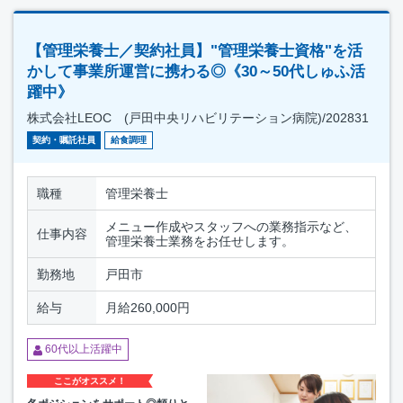
【管理栄養士／契約社員】"管理栄養士資格"を活
かして事業所運営に携わる◎《30～50代しゅふ活
躍中》
株式会社LEOC (戸田中央リハビリテーション病院)/202831
契約・嘱託社員
給食調理
職種
管理栄養士
メニュー作成やスタッフへの業務指示など、
仕事内容
管理栄養士業務をお任せします。
勤務地
戸田市
給与
月給260,000円
60代以上活躍中
ここがオススメ！