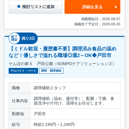
検討リストに追加
詳細を見る
掲載開始日：2026-08-07
掲載終了予定日：2026-08-20
終了
残り3日
間近
【ミドル歓迎・履歴書不要】調理済み食品の温め
など！優しさで溢れる職場◎週2～OK◆戸田市
そんぽの家Ｓ 戸田公園（SOMPOケアソリューションズ）
アルバイト・パート
調理・調理補助
職種
調理補助スタッフ
調理補助（温め、盛付等）、配膳・下膳、食
仕事内容
器洗浄や片付け、清掃をお任せします。
勤務地
戸田市
給与
時給1,190円～1,240円