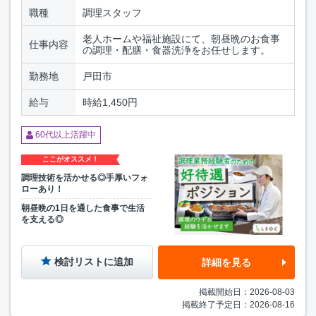
職種
調理スタッフ
老人ホームや福祉施設にて、朝昼晩のお食事
仕事内容
の調理・配膳・食器洗浄をお任せします。
勤務地
戸田市
給与
時給1,450円
60代以上活躍中
ここがオススメ！
調理技術を活かせる◎手厚いフォ
ローあり！
朝昼晩の1日を通した食事で生活
を支える◎
検討リストに追加
詳細を見る
掲載開始日：2026-08-03
掲載終了予定日：2026-08-16