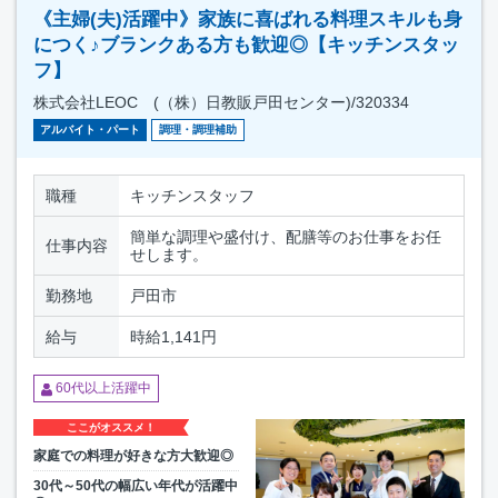
《主婦(夫)活躍中》家族に喜ばれる料理スキルも身
につく♪ブランクある方も歓迎◎【キッチンスタッ
フ】
株式会社LEOC (（株）日教販戸田センター)/320334
アルバイト・パート
調理・調理補助
職種
キッチンスタッフ
簡単な調理や盛付け、配膳等のお仕事をお任
仕事内容
せします。
勤務地
戸田市
給与
時給1,141円
60代以上活躍中
ここがオススメ！
家庭での料理が好きな方大歓迎◎
30代～50代の幅広い年代が活躍中