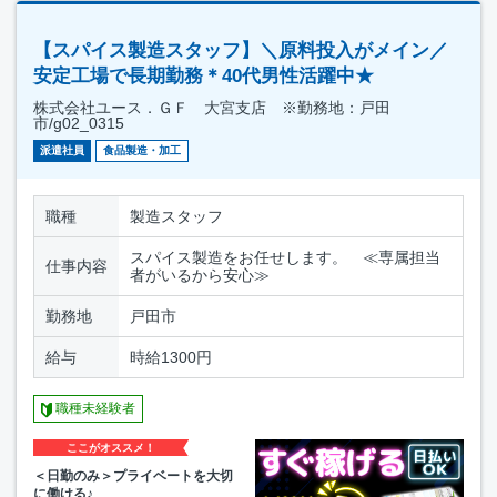
【スパイス製造スタッフ】＼原料投入がメイン／
安定工場で長期勤務＊40代男性活躍中★
株式会社ユース．ＧＦ 大宮支店 ※勤務地：戸田
市/g02_0315
派遣社員
食品製造・加工
職種
製造スタッフ
スパイス製造をお任せします。 ≪専属担当
仕事内容
者がいるから安心≫
勤務地
戸田市
給与
時給1300円
職種未経験者
ここがオススメ！
＜日勤のみ＞プライベートを大切
に働ける♪