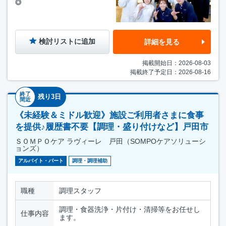
◎
検討リストに追加
詳細を見る
掲載開始日：2026-08-03
掲載終了予定日：2026-08-16
終了
残り3日
間近
《未経験＆ミドル歓迎》施設ご利用者さまに食事
を提供♪履歴書不要【調理・盛り付けなど】戸田市
ＳＯＭＰＯケア ラヴィーレ 戸田（SOMPOケアソリューシ
ョンズ）
アルバイト・パート
調理・調理補助
職種
調理スタッフ
調理・食器洗浄・片付け・清掃等をお任せし
仕事内容
ます。