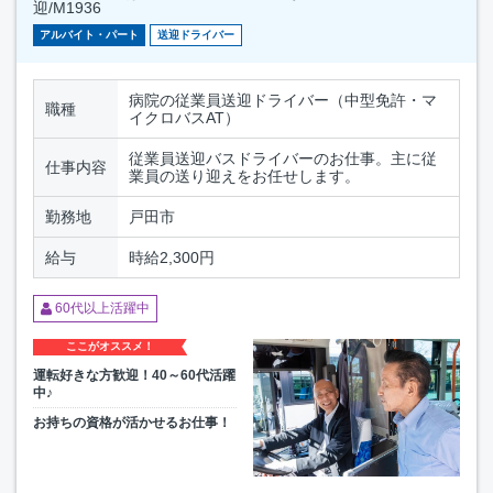
迎/M1936
アルバイト・パート
送迎ドライバー
病院の従業員送迎ドライバー（中型免許・マ
職種
イクロバスAT）
従業員送迎バスドライバーのお仕事。主に従
仕事内容
業員の送り迎えをお任せします。
勤務地
戸田市
給与
時給2,300円
60代以上活躍中
ここがオススメ！
運転好きな方歓迎！40～60代活躍
中♪
お持ちの資格が活かせるお仕事！