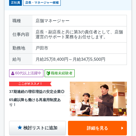
正社員
店長・マネージャー候補
職種
店舗マネージャー
店長・副店長と共に第3の責任者として、店舗
仕事内容
運営のサポート業務をお任せします。
勤務地
戸田市
給与
月給25万8,400円～月給34万5,500円
60代以上活躍中
職種未経験者
ここがオススメ！
37期連続の増収増益の安定企業◎
65歳以降も働ける再雇用制度あ
り！
検討リストに追加
詳細を見る