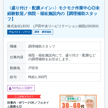
〈盛り付け・配膳メイン♪〉モクモク作業中心◎未
経験歓迎／病院・福祉施設内の【調理補助スタッ
フ】
株式会社LEOC (戸田中央リハビリテーション病院)/202831
アルバイト・パート
調理・調理補助
職種
調理補助スタッフ
病院・福祉施設内にて、盛り付け・配膳など
仕事内容
の調理補助をお任せします。
勤務地
戸田市
給与
時給1,300円
60代以上活躍中
ここがオススメ！
扶養内・WワークOK／フルタイ
ム勤務も◎