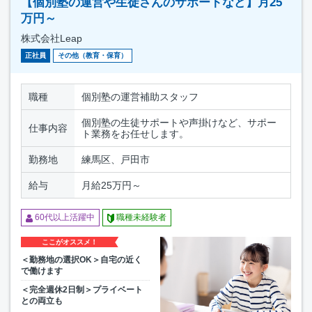
【個別塾の運営や生徒さんのサポートなど】月25
万円～
株式会社Leap
正社員
その他（教育・保育）
職種
個別塾の運営補助スタッフ
個別塾の生徒サポートや声掛けなど、サポー
仕事内容
ト業務をお任せします。
勤務地
練馬区、戸田市
給与
月給25万円～
60代以上活躍中
職種未経験者
ここがオススメ！
＜勤務地の選択OK＞自宅の近く
で働けます
＜完全週休2日制＞プライベート
との両立も