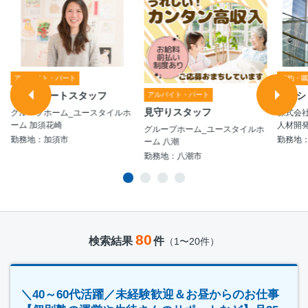
アルバイト・パート
契約・
生活サポートスタッフ
マンシ
アルバイト・パート
見守りスタッフ
グループホーム_ユースタイルホ
株式会社
ーム 加須花崎
人材開発
グループホーム_ユースタイルホ
勤務地：加須市
勤務地
ーム 八潮
勤務地：八潮市
80
検索結果
件
（1〜20件）
＼40～60代活躍／未経験歓迎＆お昼からのお仕事