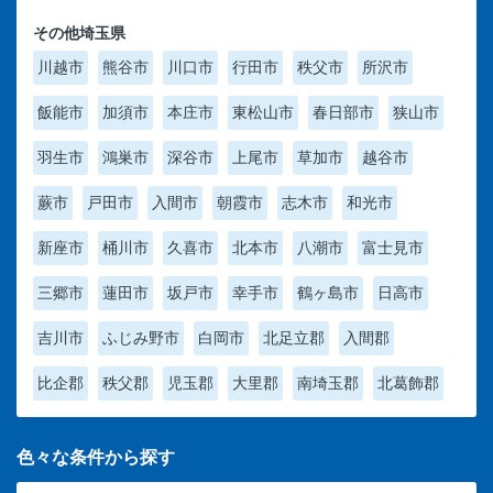
その他埼玉県
川越市
熊谷市
川口市
行田市
秩父市
所沢市
飯能市
加須市
本庄市
東松山市
春日部市
狭山市
羽生市
鴻巣市
深谷市
上尾市
草加市
越谷市
蕨市
戸田市
入間市
朝霞市
志木市
和光市
新座市
桶川市
久喜市
北本市
八潮市
富士見市
三郷市
蓮田市
坂戸市
幸手市
鶴ヶ島市
日高市
吉川市
ふじみ野市
白岡市
北足立郡
入間郡
比企郡
秩父郡
児玉郡
大里郡
南埼玉郡
北葛飾郡
色々な条件から探す