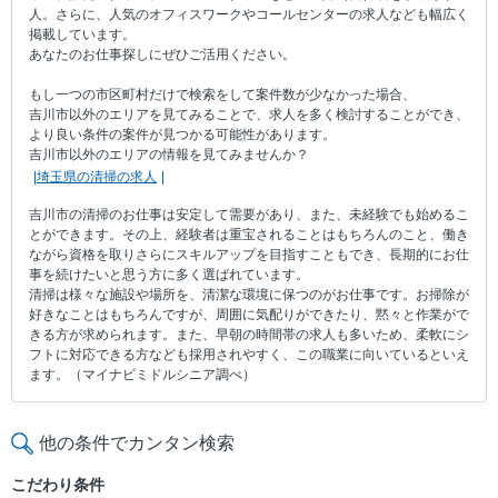
人。さらに、人気のオフィスワークやコールセンターの求人なども幅広く
掲載しています。
あなたのお仕事探しにぜひご活用ください。
もし一つの市区町村だけで検索をして案件数が少なかった場合、
吉川市以外のエリアを見てみることで、求人を多く検討することができ、
より良い条件の案件が見つかる可能性があります。
吉川市以外のエリアの情報を見てみませんか？
埼玉県の清掃の求人
吉川市の清掃のお仕事は安定して需要があり、また、未経験でも始めるこ
とができます。その上、経験者は重宝されることはもちろんのこと、働き
ながら資格を取りさらにスキルアップを目指すこともでき、長期的にお仕
事を続けたいと思う方に多く選ばれています。
清掃は様々な施設や場所を、清潔な環境に保つのがお仕事です。お掃除が
好きなことはもちろんですが、周囲に気配りができたり、黙々と作業がで
きる方が求められます。また、早朝の時間帯の求人も多いため、柔軟にシ
フトに対応できる方なども採用されやすく、この職業に向いているといえ
ます。（マイナビミドルシニア調べ）
他の条件でカンタン検索
こだわり条件