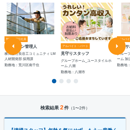
契約・嘱託社員
アルバ
マンション管理人
生活サ
アルバイト・パート
見守りスタッフ
株式会社長谷工コミュニティ LM
グルー
人材開発部 採用課
ーム 加
グループホーム_ユースタイルホ
勤務地：荒川区南千住
勤務地
ーム 八潮
勤務地：八潮市
2
検索結果
件
（1〜2件）