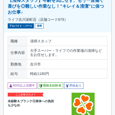
【清掃スタッフ】年齢を気にせず、もう一度働く
喜びを◎難しい作業なし！”キレイ＆清潔”に保つ
お仕事♪
ライフ吉川栄町店（店舗コード879）
アルバイト・パート
清掃
職種
清掃スタッフ
大手スーパー・ライフでの作業場の清掃など
仕事内容
をお任せします。
勤務地
吉川市
給与
時給1180円
60代以上活躍中
職種未経験者
昇給あり
ここがオススメ！
未経験＆ブランク◎身体への負担
も少なめ