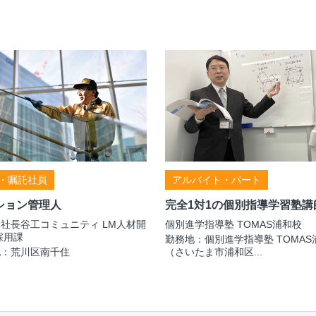
・嘱託社員
アルバイト・パート
ション管理人
完全1対1の個別指導学習塾講
社長谷工コミュニティ LM人材開
個別進学指導塾 TOMAS浦和校
採用課
勤務地：個別進学指導塾 TOMAS
地：荒川区南千住
（さいたま市浦和区...