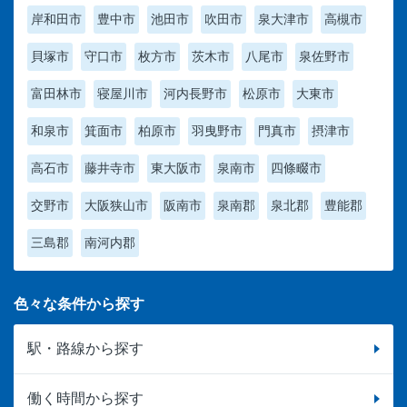
岸和田市
豊中市
池田市
吹田市
泉大津市
高槻市
貝塚市
守口市
枚方市
茨木市
八尾市
泉佐野市
富田林市
寝屋川市
河内長野市
松原市
大東市
和泉市
箕面市
柏原市
羽曳野市
門真市
摂津市
高石市
藤井寺市
東大阪市
泉南市
四條畷市
交野市
大阪狭山市
阪南市
泉南郡
泉北郡
豊能郡
三島郡
南河内郡
色々な条件から探す
駅・路線から探す
働く時間から探す