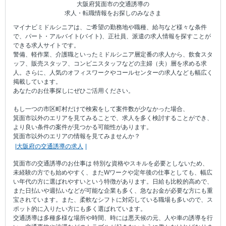
大阪府箕面市の交通誘導の
求人・転職情報をお探しのみなさま
マイナビミドルシニアは、ご希望の勤務地や職種、給与など様々な条件
で、パート・アルバイト(バイト)、正社員、派遣の求人情報を探すことが
できる求人サイトです。
警備、軽作業、介護職といったミドルシニア層定番の求人から、飲食スタ
ッフ、販売スタッフ、コンビニスタッフなどの主婦（夫）層を求める求
人。さらに、人気のオフィスワークやコールセンターの求人なども幅広く
掲載しています。
あなたのお仕事探しにぜひご活用ください。
もし一つの市区町村だけで検索をして案件数が少なかった場合、
箕面市以外のエリアを見てみることで、求人を多く検討することができ、
より良い条件の案件が見つかる可能性があります。
箕面市以外のエリアの情報を見てみませんか？
大阪府の交通誘導の求人
箕面市の交通誘導のお仕事は 特別な資格やスキルを必要としないため、
未経験の方でも始めやすく、またWワークや定年後の仕事としても、幅広
い年代の方に選ばれやすいという特徴があります。日給も比較的高めで、
また日払いや週払いなどが可能な企業も多く、急なお金が必要な方にも重
宝されています。また、柔軟なシフトに対応している職場も多いので、ス
ポット的に入りたい方にも多く選ばれています。
交通誘導は多種多様な場所や時間、時には悪天候の元、人や車の誘導を行