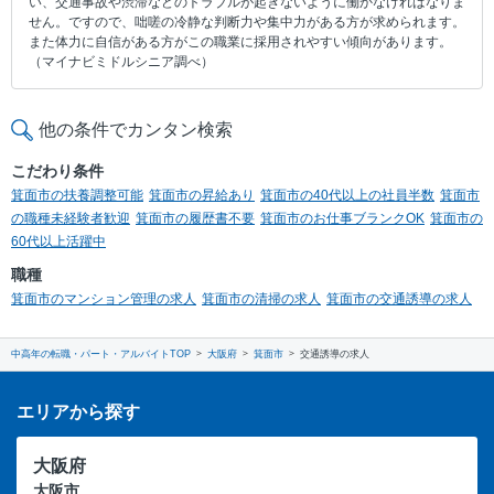
い、交通事故や渋滞などのトラブルが起きないように働かなければなりま
せん。ですので、咄嗟の冷静な判断力や集中力がある方が求められます。
また体力に自信がある方がこの職業に採用されやすい傾向があります。
（マイナビミドルシニア調べ）
他の条件でカンタン検索
こだわり条件
箕面市の扶養調整可能
箕面市の昇給あり
箕面市の40代以上の社員半数
箕面市
の職種未経験者歓迎
箕面市の履歴書不要
箕面市のお仕事ブランクOK
箕面市の
60代以上活躍中
職種
箕面市のマンション管理の求人
箕面市の清掃の求人
箕面市の交通誘導の求人
中高年の転職・パート・アルバイトTOP
大阪府
箕面市
交通誘導の求人
エリアから探す
大阪府
大阪市