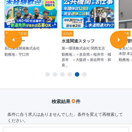
契約・嘱託社員
正社員
正社員
ドライバー
水道関連スタッフ
設備管
辰巳環境開発株式会社
第一環境株式会社 関西支店
星光ビ
本部 
勤務地：守口市
勤務地：＜奈良県＞桜井市・橿
原市 ＜大阪府＞泉佐野市・和
勤務地
泉...
0
検索結果
件
条件に合う求人はありませんでした。条件を変えて再検索して
ください。