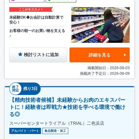
ここがオススメ！
未経験OK◆お会計は自動計算で
安心！
お客様の朝一のお買い物を支える
♪
検討リストに追加
詳細を見る
掲載開始日：2026-08-03
掲載終了予定日：2026-08-09
終了
残り3日
間近
【精肉技術者候補】未経験からお肉のエキスパー
トに！経験者は即戦力★技術を学べる環境で働け
る◎
スーパーセンタートライアル（TRIAL）二色浜店
アルバイト・パート
食品製造・加工