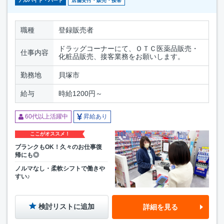
アルバイト・パート
店舗受付・販売・接客
職種
登録販売者
ドラッグコーナーにて、ＯＴＣ医薬品販売・
仕事内容
化粧品販売、接客業務をお願いします。
勤務地
貝塚市
給与
時給1200円～
60代以上活躍中
昇給あり
ここがオススメ！
ブランクもOK！久々のお仕事復
帰にも◎
ノルマなし・柔軟シフトで働きや
すい♪
検討リストに追加
詳細を見る