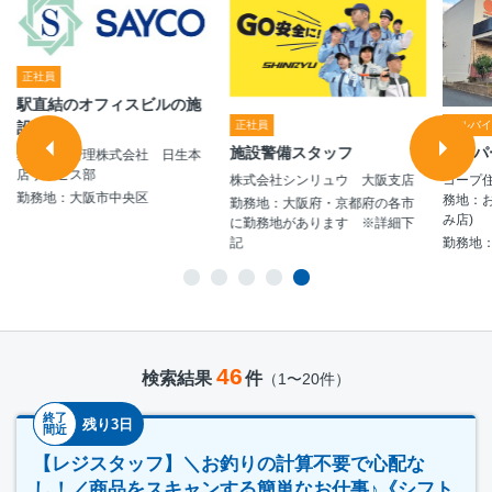
正社員
駅直結のオフィスビルの施
設警備
アルバ
正社員
スーパ
施設警備スタッフ
星光ビル管理株式会社 日生本
店サービス部
コープ
株式会社シンリュウ 大阪支店
勤務地：大阪市中央区
務地：
勤務地：大阪府・京都府の各市
み店)
に勤務地があります ※詳細下
勤務地
記
46
検索結果
件
（1〜20件）
終了
残り3日
間近
【レジスタッフ】＼お釣りの計算不要で心配な
し！／商品をスキャンする簡単なお仕事♪《シフト