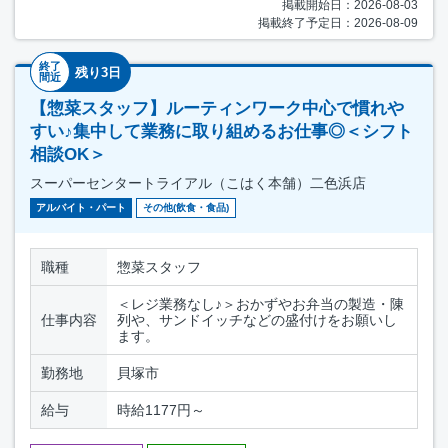
掲載開始日：2026-08-03
掲載終了予定日：2026-08-09
終了
残り3日
間近
【惣菜スタッフ】ルーティンワーク中心で慣れや
すい♪集中して業務に取り組めるお仕事◎＜シフト
相談OK＞
スーパーセンタートライアル（こはく本舗）二色浜店
アルバイト・パート
その他(飲食・食品)
職種
惣菜スタッフ
＜レジ業務なし♪＞おかずやお弁当の製造・陳
仕事内容
列や、サンドイッチなどの盛付けをお願いし
ます。
勤務地
貝塚市
給与
時給1177円～