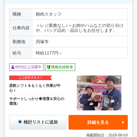
職種
精肉スタッフ
＜レジ業務なし♪＞お肉やハムなどの切り分け
仕事内容
や、パック詰め・品出しをお任せします。
勤務地
貝塚市
給与
時給1177円～
60代以上活躍中
職種未経験者
ここがオススメ！
柔軟シフト＆もくもく作業が中
心！
サポートしっかり◆清潔＆安心の
環境♪
検討リストに追加
詳細を見る
掲載開始日：2026-08-03