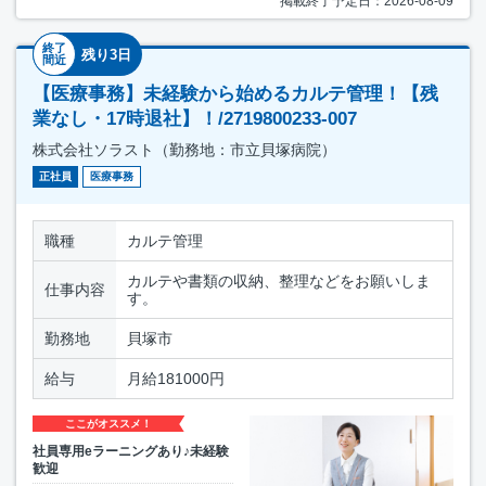
掲載終了予定日：2026-08-09
終了
残り3日
間近
【医療事務】未経験から始めるカルテ管理！【残
業なし・17時退社】！/2719800233-007
株式会社ソラスト（勤務地：市立貝塚病院）
正社員
医療事務
職種
カルテ管理
カルテや書類の収納、整理などをお願いしま
仕事内容
す。
勤務地
貝塚市
給与
月給181000円
ここがオススメ！
社員専用eラーニングあり♪未経験
歓迎