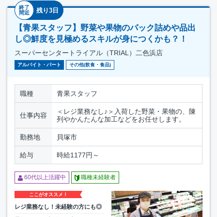
終了
残り3日
間近
【青果スタッフ】野菜や果物のパック詰めや品出
し◎鮮度を見極めるスキルが身につくかも？！
スーパーセンタートライアル（TRIAL）二色浜店
アルバイト・パート
その他(飲食・食品)
職種
青果スタッフ
＜レジ業務なし♪＞入荷した野菜・果物の、陳
仕事内容
列やかんたんな加工などをお任せします。
勤務地
貝塚市
給与
時給1177円～
60代以上活躍中
職種未経験者
ここがオススメ！
レジ業務なし！未経験の方にも◎