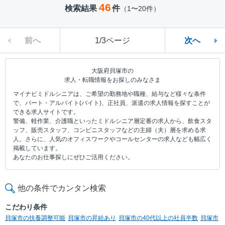
46
検索結果
件
（1〜20件）
前へ
1/3ページ
次へ
大阪府貝塚市の
求人・転職情報をお探しのみなさま
マイナビミドルシニアは、ご希望の勤務地や職種、給与など様々な条件
で、パート・アルバイト(バイト)、正社員、派遣の求人情報を探すことが
できる求人サイトです。
警備、軽作業、介護職といったミドルシニア層定番の求人から、飲食スタ
ッフ、販売スタッフ、コンビニスタッフなどの主婦（夫）層を求める求
人。さらに、人気のオフィスワークやコールセンターの求人なども幅広く
掲載しています。
あなたのお仕事探しにぜひご活用ください。
他の条件でカンタン検索
こだわり条件
貝塚市の扶養調整可能
貝塚市の昇給あり
貝塚市の40代以上の社員半数
貝塚市