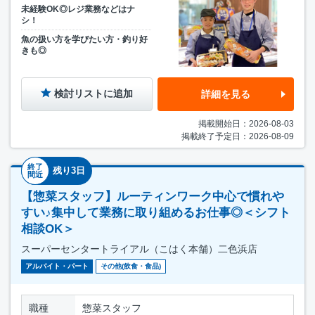
未経験OK◎レジ業務などはナ
シ！
魚の扱い方を学びたい方・釣り好
きも◎
検討リストに追加
詳細を見る
掲載開始日：2026-08-03
掲載終了予定日：2026-08-09
終了
残り3日
間近
【惣菜スタッフ】ルーティンワーク中心で慣れや
すい♪集中して業務に取り組めるお仕事◎＜シフト
相談OK＞
スーパーセンタートライアル（こはく本舗）二色浜店
アルバイト・パート
その他(飲食・食品)
職種
惣菜スタッフ