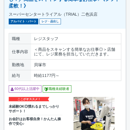
柔軟！》
スーパーセンタートライアル（TRIAL）二色浜店
アルバイト・パート
レジ・品出し
職種
レジスタッフ
＜商品をスキャンする簡単なお仕事◎＞店舗
仕事内容
にて、レジ業務を担当していただきます。
勤務地
貝塚市
給与
時給1177円～
60代以上活躍中
職種未経験者
ここがオススメ！
未経験OK◎慣れるまでしっかり
サポート！
お会計はお客様自身！かんたん操
作で安心♪