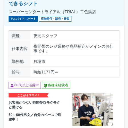
できるシフト
スーパーセンタートライアル（TRIAL）二色浜店
アルバイト・パート
店舗受付・販売・接客
職種
夜間スタッフ
夜間帯のレジ業務や商品補充がメインのお仕
仕事内容
事です。
勤務地
貝塚市
給与
時給1177円～
60代以上活躍中
職種未経験者
ここがオススメ！
お客様が少ない時間帯◎モクモク
と働ける
50～60代男女／自分のペースで活
躍中！