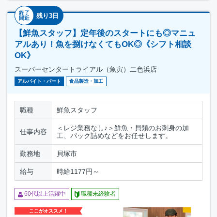
終了
残り3日
間近
【鮮魚スタッフ】定年後のスタートにも◎マニュ
アルあり！魚を捌けなくてもOK◎《シフト相談
OK》
スーパーセンタートライアル（魚寅）二色浜店
アルバイト・パート
食品製造・加工
職種
鮮魚スタッフ
＜レジ業務なし♪＞鮮魚・貝類のお刺身の加
仕事内容
工、パック詰めなどをお任せします。
勤務地
貝塚市
給与
時給1177円～
60代以上活躍中
職種未経験者
ここがオススメ！