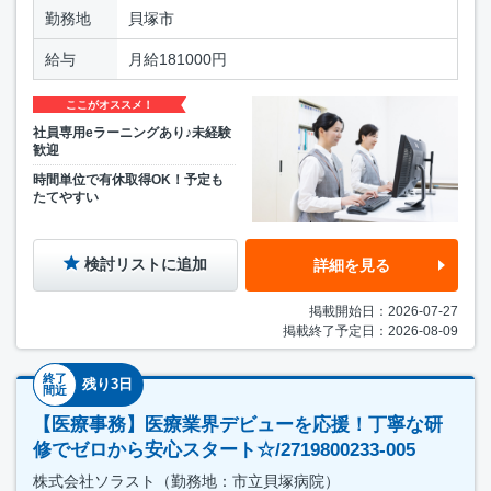
勤務地
貝塚市
給与
月給181000円
ここがオススメ！
社員専用eラーニングあり♪未経験
歓迎
時間単位で有休取得OK！予定も
たてやすい
検討リストに追加
詳細を見る
掲載開始日：2026-07-27
掲載終了予定日：2026-08-09
終了
残り3日
間近
【医療事務】医療業界デビューを応援！丁寧な研
修でゼロから安心スタート☆/2719800233-005
株式会社ソラスト（勤務地：市立貝塚病院）