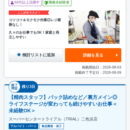
60代以上活躍中
職種未経験者
ここがオススメ！
コツコツ＆モクモク作業◎レジ業
務なし！
久々のお仕事でもOK！家庭と両
立しやすい
検討リストに追加
詳細を見る
掲載開始日：2026-08-03
掲載終了予定日：2026-08-09
終了
残り3日
間近
【精肉スタッフ】パック詰めなど／裏方メイン◎
ライフステージが変わっても続けやすいお仕事＜
未経験OK＞
スーパーセンタートライアル（TRIAL）二色浜店
アルバイト・パート
食品製造・加工