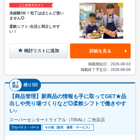
ここがオススメ！
未経験OK！包丁はほとんど使い
ません◎
柔軟シフト♪生活と両立しやす
い！
検討リストに追加
詳細を見る
掲載開始日：2026-08-03
掲載終了予定日：2026-08-09
終了
残り3日
間近
【商品管理】新商品の情報も手に取ってGET★品
出しや売り場づくりなど◎柔軟シフトで働きやす
い♪
スーパーセンタートライアル（TRIAL）二色浜店
アルバイト・パート
その他（販売・接客・サービス）