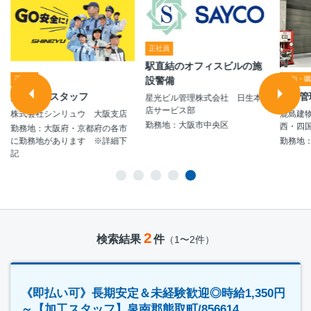
正社員
駅直結のオフィスビルの施
設警備
正社員
契約・
施設警備スタッフ
設備管
星光ビル管理株式会社 日生本
店サービス部
株式会社シンリュウ 大阪支店
鹿島建
勤務地：大阪市中央区
西・四
勤務地：大阪府・京都府の各市
に勤務地があります ※詳細下
勤務地
記
2
検索結果
件
（1〜2件）
《即払い可》長期安定＆未経験歓迎◎時給1,350円
～【加工スタッフ】泉南郡熊取町/856614