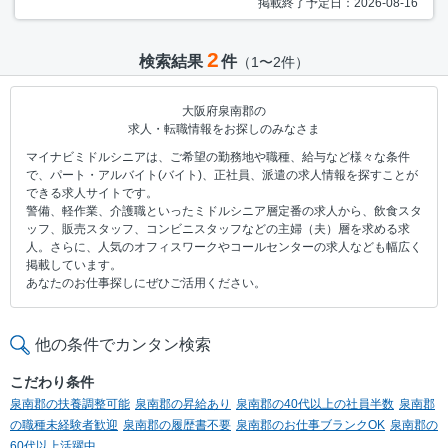
掲載終了予定日：2026-08-16
2
検索結果
件
（1〜2件）
大阪府泉南郡の
求人・転職情報をお探しのみなさま
マイナビミドルシニアは、ご希望の勤務地や職種、給与など様々な条件
で、パート・アルバイト(バイト)、正社員、派遣の求人情報を探すことが
できる求人サイトです。
警備、軽作業、介護職といったミドルシニア層定番の求人から、飲食スタ
ッフ、販売スタッフ、コンビニスタッフなどの主婦（夫）層を求める求
人。さらに、人気のオフィスワークやコールセンターの求人なども幅広く
掲載しています。
あなたのお仕事探しにぜひご活用ください。
他の条件でカンタン検索
こだわり条件
泉南郡の扶養調整可能
泉南郡の昇給あり
泉南郡の40代以上の社員半数
泉南郡
の職種未経験者歓迎
泉南郡の履歴書不要
泉南郡のお仕事ブランクOK
泉南郡の
60代以上活躍中