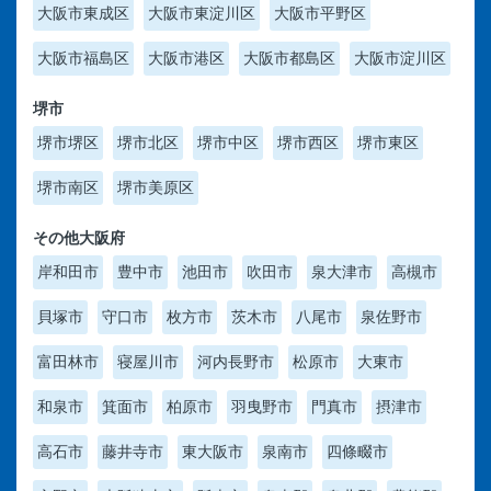
大阪市東成区
大阪市東淀川区
大阪市平野区
大阪市福島区
大阪市港区
大阪市都島区
大阪市淀川区
堺市
堺市堺区
堺市北区
堺市中区
堺市西区
堺市東区
堺市南区
堺市美原区
その他大阪府
岸和田市
豊中市
池田市
吹田市
泉大津市
高槻市
貝塚市
守口市
枚方市
茨木市
八尾市
泉佐野市
富田林市
寝屋川市
河内長野市
松原市
大東市
和泉市
箕面市
柏原市
羽曳野市
門真市
摂津市
高石市
藤井寺市
東大阪市
泉南市
四條畷市