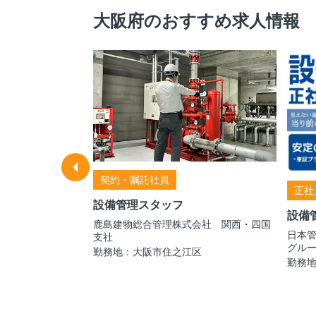
大阪府のおすすめ求人情報
ビルの施設警備
 日生本店サービ
契約・嘱託社員
正社
設備管理スタッフ
設備
鹿島建物総合管理株式会社 関西・四国
日本
支社
グル
勤務地：大阪市住之江区
勤務