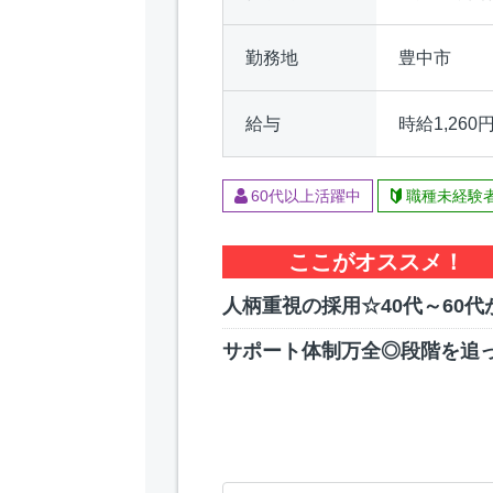
勤務地
豊中市
給与
時給1,260
60代以上活躍中
職種未経験
ここがオススメ！
人柄重視の採用☆40代～60代
サポート体制万全◎段階を追