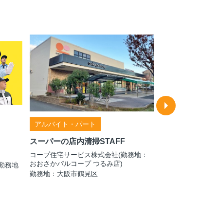
正社員
駅直結のオフィ
星光ビル管理株式
アルバイト・パート
ス部
スーパーの店内清掃STAFF
勤務地：大阪市中
コープ住宅サービス株式会社(勤務地：
おおさかパルコープ つるみ店)
勤務地
勤務地：大阪市鶴見区