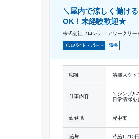
＼屋内で涼しく働ける
OK！未経験歓迎★
株式会社フロンティアワークサー
アルバイト・パート
清掃
職種
清掃スタッ
＼シンプル
仕事内容
日常清掃を
勤務地
豊中市
給与
時給1,210