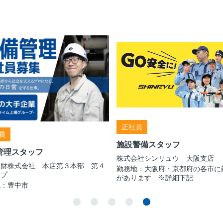
正社員
員
施設警備スタッフ
管理スタッフ
株式会社シンリュウ 大阪支店
管財株式会社 本店第３本部 第４
勤務地：大阪府・京都府の各市に
ープ
があります ※詳細下記
地：豊中市