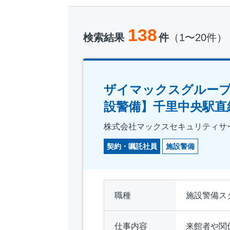
138
検索結果
件
（1〜20件）
ザイマックスグループ
設警備】千里中央駅直
株式会社マックスセキュリティサ
契約・嘱託社員
施設警備
職種
施設警備ス
仕事内容
来館者や関