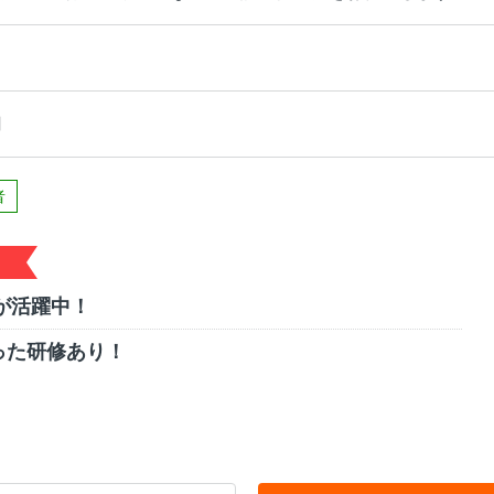
円
者
が活躍中！
った研修あり！