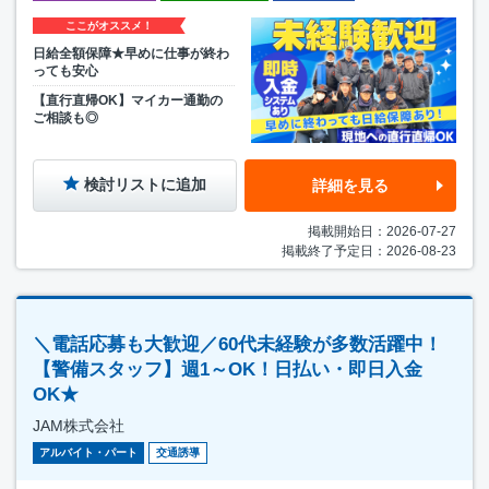
ここがオススメ！
日給全額保障★早めに仕事が終わ
っても安心
【直行直帰OK】マイカー通勤の
ご相談も◎
検討リストに追加
詳細を見る
掲載開始日：2026-07-27
掲載終了予定日：2026-08-23
＼電話応募も大歓迎／60代未経験が多数活躍中！
【警備スタッフ】週1～OK！日払い・即日入金
OK★
JAM株式会社
アルバイト・パート
交通誘導