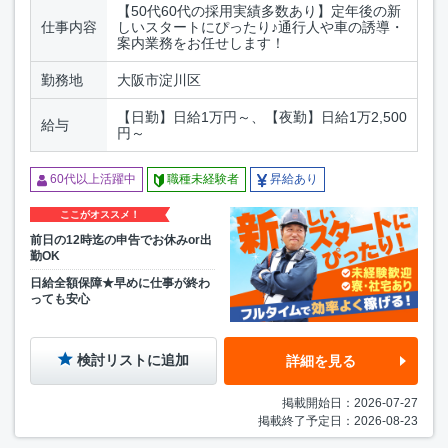
【50代60代の採用実績多数あり】定年後の新
仕事内容
しいスタートにぴったり♪通行人や車の誘導・
案内業務をお任せします！
勤務地
大阪市淀川区
【日勤】日給1万円～、【夜勤】日給1万2,500
給与
円～
60代以上活躍中
職種未経験者
昇給あり
ここがオススメ！
前日の12時迄の申告でお休みor出
勤OK
日給全額保障★早めに仕事が終わ
っても安心
検討リストに追加
詳細を見る
掲載開始日：2026-07-27
掲載終了予定日：2026-08-23