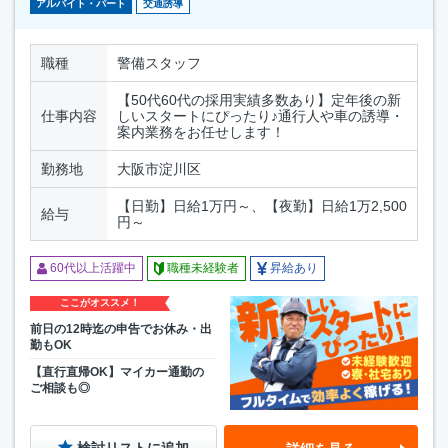
アルバイト・パート
交通誘導
職種
警備スタッフ
【50代60代の採用実績多数あり】定年後の新
仕事内容
しいスタートにぴったり♪通行人や車の誘導・
案内業務をお任せします！
勤務地
大阪市淀川区
【日勤】日給1万円～、【夜勤】日給1万2,500
給与
円～
60代以上活躍中
職種未経験者
昇給あり
ここがオススメ！
前日の12時迄の申告でお休み・出
勤もOK
【直行直帰OK】マイカー通勤の
ご相談も◎