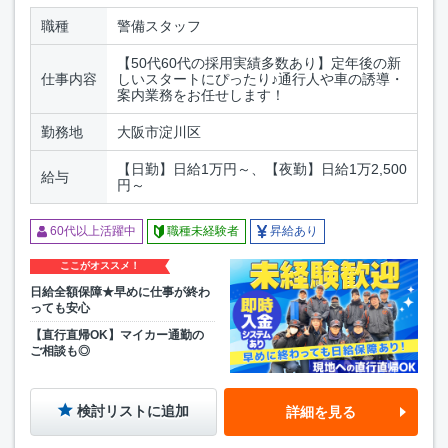
職種
警備スタッフ
【50代60代の採用実績多数あり】定年後の新
仕事内容
しいスタートにぴったり♪通行人や車の誘導・
案内業務をお任せします！
勤務地
大阪市淀川区
【日勤】日給1万円～、【夜勤】日給1万2,500
給与
円～
60代以上活躍中
職種未経験者
昇給あり
ここがオススメ！
日給全額保障★早めに仕事が終わ
っても安心
【直行直帰OK】マイカー通勤の
ご相談も◎
検討リストに追加
詳細を見る