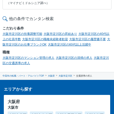
（マイナビミドルシニア調べ）
他の条件でカンタン検索
こだわり条件
大阪市淀川区の扶養調整可能
大阪市淀川区の昇給あり
大阪市淀川区の40代以
上の社員半数
大阪市淀川区の職種未経験者歓迎
大阪市淀川区の履歴書不要
大
阪市淀川区のお仕事ブランクOK
大阪市淀川区の60代以上活躍中
職種
大阪市淀川区のマンション管理の求人
大阪市淀川区の清掃の求人
大阪市淀川
区の交通誘導の求人
中高年の転職・パート・アルバイトTOP
大阪府
大阪市淀川区
交通誘導の求人
エリアから探す
大阪府
大阪市