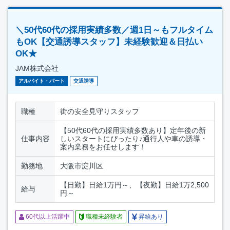
＼50代60代の採用実績多数／週1日～もフルタイム
もOK【交通誘導スタッフ】未経験歓迎＆日払い
OK★
JAM株式会社
アルバイト・パート
交通誘導
職種
街の安全見守りスタッフ
【50代60代の採用実績多数あり】定年後の新
仕事内容
しいスタートにぴったり♪通行人や車の誘導・
案内業務をお任せします！
勤務地
大阪市淀川区
【日勤】日給1万円～、【夜勤】日給1万2,500
給与
円～
60代以上活躍中
職種未経験者
昇給あり