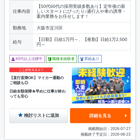
【50代60代の採用実績多数あり】定年後の新
仕事内容
しいスタートにぴったり♪通行人や車の誘導・
案内業務をお任せします！
勤務地
大阪市淀川区
【日勤】日給1万円～、【夜勤】日給1万2,500
給与
円～
60代以上活躍中
職種未経験者
昇給あり
ここがオススメ！
【直行直帰OK】マイカー通勤の
ご相談も◎
日給全額保障★早めに仕事が終わ
っても安心
検討リストに追加
詳細を見る
掲載開始日：2026-07-27
掲載終了予定日：2026-08-23