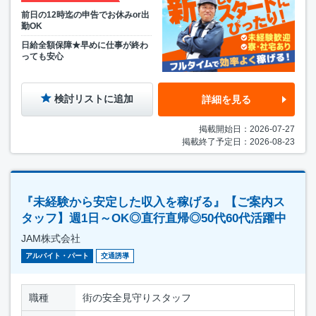
前日の12時迄の申告でお休みor出
勤OK
日給全額保障★早めに仕事が終わ
っても安心
検討リストに追加
詳細を見る
掲載開始日：2026-07-27
掲載終了予定日：2026-08-23
『未経験から安定した収入を稼げる』【ご案内ス
タッフ】週1日～OK◎直行直帰◎50代60代活躍中
JAM株式会社
アルバイト・パート
交通誘導
職種
街の安全見守りスタッフ