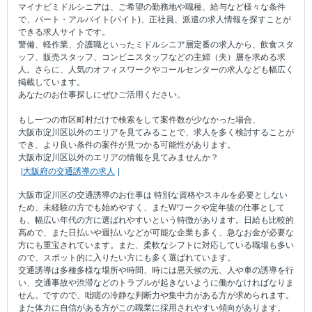
マイナビミドルシニアは、ご希望の勤務地や職種、給与など様々な条件
で、パート・アルバイト(バイト)、正社員、派遣の求人情報を探すことが
できる求人サイトです。
警備、軽作業、介護職といったミドルシニア層定番の求人から、飲食スタ
ッフ、販売スタッフ、コンビニスタッフなどの主婦（夫）層を求める求
人。さらに、人気のオフィスワークやコールセンターの求人なども幅広く
掲載しています。
あなたのお仕事探しにぜひご活用ください。
もし一つの市区町村だけで検索をして案件数が少なかった場合、
大阪市淀川区以外のエリアを見てみることで、求人を多く検討することが
でき、より良い条件の案件が見つかる可能性があります。
大阪市淀川区以外のエリアの情報を見てみませんか？
大阪府の交通誘導の求人
大阪市淀川区の交通誘導のお仕事は 特別な資格やスキルを必要としない
ため、未経験の方でも始めやすく、またWワークや定年後の仕事として
も、幅広い年代の方に選ばれやすいという特徴があります。日給も比較的
高めで、また日払いや週払いなどが可能な企業も多く、急なお金が必要な
方にも重宝されています。また、柔軟なシフトに対応している職場も多い
ので、スポット的に入りたい方にも多く選ばれています。
交通誘導は多種多様な場所や時間、時には悪天候の元、人や車の誘導を行
い、交通事故や渋滞などのトラブルが起きないように働かなければなりま
せん。ですので、咄嗟の冷静な判断力や集中力がある方が求められます。
また体力に自信がある方がこの職業に採用されやすい傾向があります。