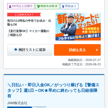
60代以上活躍中
職種未経験者
昇給あり
ここがオススメ！
前日の12時迄の申告でお休み・出
勤もOK
【直行直帰OK】マイカー通勤の
ご相談も◎
検討リストに追加
詳細を見る
掲載開始日：2026-07-27
掲載終了予定日：2026-08-23
＼日払い・即日入金OK／がっつり稼げる【警備ス
タッフ】週1日～OK★早めに終わっても日給保障
有
JAM株式会社