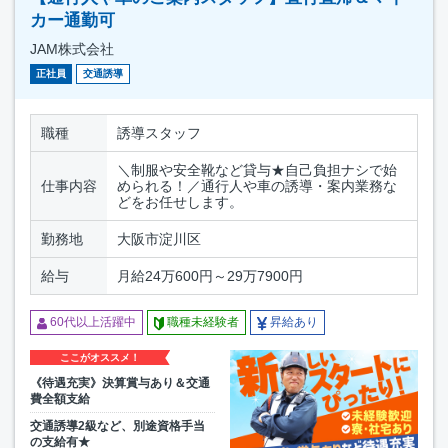
カー通勤可
JAM株式会社
正社員
交通誘導
職種
誘導スタッフ
＼制服や安全靴など貸与★自己負担ナシで始
仕事内容
められる！／通行人や車の誘導・案内業務な
どをお任せします。
勤務地
大阪市淀川区
給与
月給24万600円～29万7900円
60代以上活躍中
職種未経験者
昇給あり
ここがオススメ！
《待遇充実》決算賞与あり＆交通
費全額支給
交通誘導2級など、別途資格手当
の支給有★