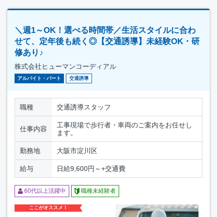
＼週1～OK！選べる時間帯／生活スタイルに合わ
せて、定年後も続く◎【交通誘導】未経験OK・研
修あり♪
株式会社ヒューマンコーディアル
アルバイト・パート
交通誘導
職種
交通誘導スタッフ
工事現場で歩行者・車両のご案内をお任せし
仕事内容
ます。
勤務地
大阪市淀川区
給与
日給9,600円～+交通費
60代以上活躍中
職種未経験者
ここがオススメ！