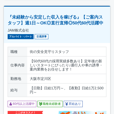
『未経験から安定した収入を稼げる』【ご案内ス
タッフ】週1日～OK◎直行直帰◎50代60代活躍中
JAM株式会社
アルバイト・パート
交通誘導
職種
街の安全見守りスタッフ
【50代60代の採用実績多数あり】定年後の新
仕事内容
しいスタートにぴったり♪通行人や車の誘導・
案内業務をお任せします！
勤務地
大阪市淀川区
【日勤】日給1万円～、【夜勤】日給1万2,500
給与
円～
60代以上活躍中
職種未経験者
昇給あり
ここがオススメ！