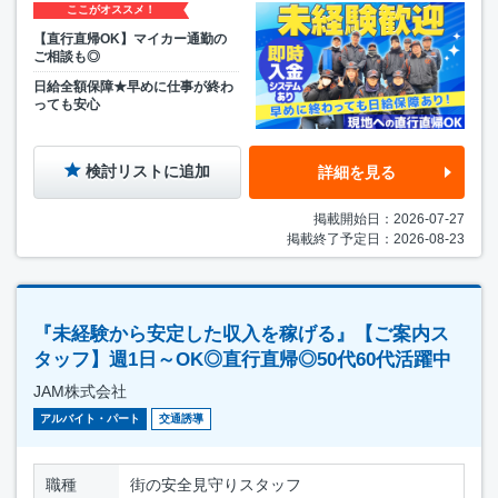
ここがオススメ！
【直行直帰OK】マイカー通勤の
ご相談も◎
日給全額保障★早めに仕事が終わ
っても安心
検討リストに追加
詳細を見る
掲載開始日：2026-07-27
掲載終了予定日：2026-08-23
『未経験から安定した収入を稼げる』【ご案内ス
タッフ】週1日～OK◎直行直帰◎50代60代活躍中
JAM株式会社
アルバイト・パート
交通誘導
職種
街の安全見守りスタッフ