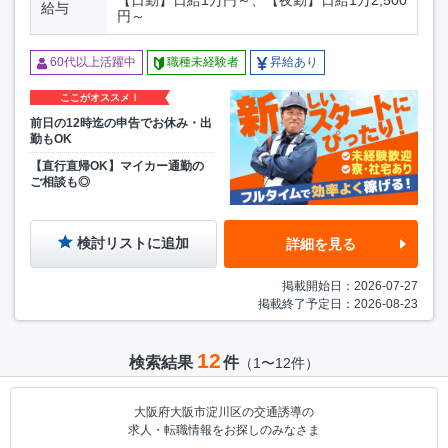
【日勤】日給1万円～、【夜勤】日給1万2,500
給与
円～
60代以上活躍中
職種未経験者
昇給あり
ここがオススメ！
前日の12時迄の申告でお休み・出
勤もOK
【直行直帰OK】マイカー通勤の
ご相談も◎
検討リストに追加
詳細を見る
掲載開始日：2026-07-27
掲載終了予定日：2026-08-23
12
検索結果
件
（1〜12件）
大阪府大阪市淀川区の交通誘導の
求人・転職情報をお探しのみなさま