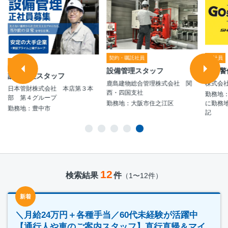
契約・嘱託社員
正社員
正社員
設備管理スタッフ
施設警
設備管理スタッフ
鹿島建物総合管理株式会社 関
株式会
日本管財株式会社 本店第３本
西・四国支社
勤務地
部 第４グループ
勤務地：大阪市住之江区
に勤務
勤務地：豊中市
記
12
検索結果
件
（1〜12件）
新着
＼月給24万円＋各種手当／60代未経験が活躍中
【通行人や車のご案内スタッフ】直行直帰＆マイ