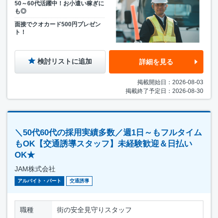
50～60代活躍中！お小遣い稼ぎに
も◎
面接でクオカード500円プレゼン
ト！
検討リストに追加
詳細を見る
掲載開始日：2026-08-03
掲載終了予定日：2026-08-30
＼50代60代の採用実績多数／週1日～もフルタイム
もOK【交通誘導スタッフ】未経験歓迎＆日払い
OK★
JAM株式会社
アルバイト・パート
交通誘導
職種
街の安全見守りスタッフ