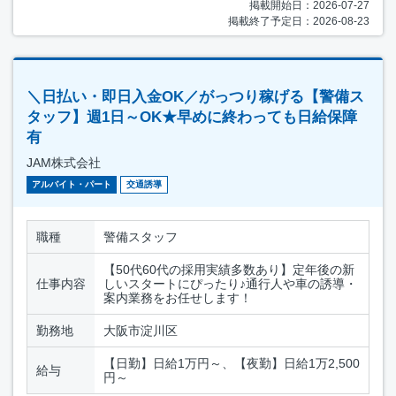
掲載開始日：2026-07-27
掲載終了予定日：2026-08-23
＼日払い・即日入金OK／がっつり稼げる【警備ス
タッフ】週1日～OK★早めに終わっても日給保障
有
JAM株式会社
アルバイト・パート
交通誘導
職種
警備スタッフ
【50代60代の採用実績多数あり】定年後の新
仕事内容
しいスタートにぴったり♪通行人や車の誘導・
案内業務をお任せします！
勤務地
大阪市淀川区
【日勤】日給1万円～、【夜勤】日給1万2,500
給与
円～