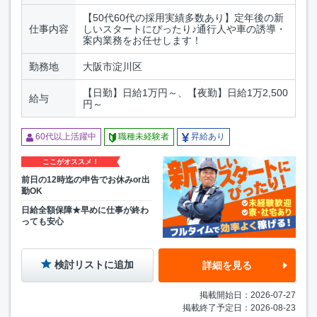
【50代60代の採用実績多数あり】定年後の新
仕事内容
しいスタートにぴったり♪通行人や車の誘導・
案内業務をお任せします！
勤務地
大阪市淀川区
【日勤】日給1万円～、【夜勤】日給1万2,500
給与
円～
60代以上活躍中
職種未経験者
昇給あり
ここがオススメ！
前日の12時迄の申告でお休みor出
勤OK
日給全額保障★早めに仕事が終わ
っても安心
検討リストに追加
詳細を見る
掲載開始日：2026-07-27
掲載終了予定日：2026-08-23