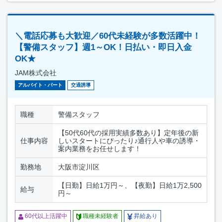
＼電話応募も大歓迎／60代未経験が多数活躍中！
【警備スタッフ】週1～OK！日払い・即日入金
OK★
JAM株式会社
アルバイト・パート
交通誘導
職種
警備スタッフ
【50代60代の採用実績多数あり】定年後の新
仕事内容
しいスタートにぴったり♪通行人や車の誘導・
案内業務をお任せします！
勤務地
大阪市淀川区
【日勤】日給1万円～、【夜勤】日給1万2,500
給与
円～
60代以上活躍中
職種未経験者
昇給あり