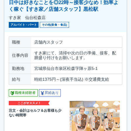
日中は好きなことを◎22時～接客少なめ！効率よ
く稼ぐ【すき家／店舗スタッフ】黒松駅
すき家 仙台松森店
アルバイト・パート
その他(飲食・食品)
職種
店舗内スタッフ
すき家にて、清掃や次の日の準備、接客、配
仕事内容
膳盛り付けをお願いします。
勤務地
宮城県仙台市泉区松森字陣ヶ原5-1
給与
時給1375円～(深夜手当込) ※交通費支給
職種未経験者
昇給あり
ここがオススメ！
注文・会計はセルフ＆お客様も少
ない時間帯