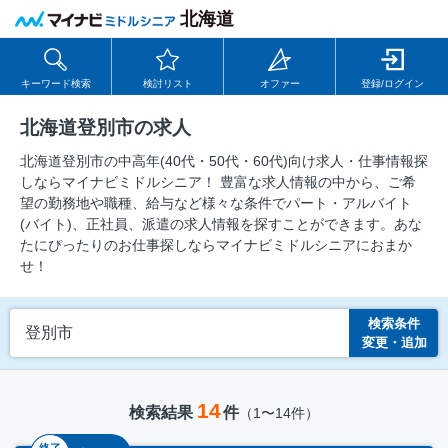
北海道
キーワード検索
検討リスト
オファー
登録/ログイン
北海道登別市の求人
北海道登別市の中⾼年(40代・50代・60代)向け求⼈・仕事情報探
しならマイナビミドルシニア！ 豊富な求人情報の中から、ご希
望の勤務地や職種、給与など様々な条件でパート・アルバイト
(バイト)、正社員、派遣の求人情報を探すことができます。あな
たにぴったりのお仕事探しならマイナビミドルシニアにおまか
せ！
検索条件
登別市
変更・追加
14
検索結果
件
（1〜14件）