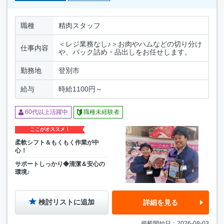
職種
精肉スタッフ
＜レジ業務なし♪＞お肉やハムなどの切り分け
仕事内容
や、パック詰め・品出しをお任せします。
勤務地
登別市
給与
時給1100円～
60代以上活躍中
職種未経験者
ここがオススメ！
柔軟シフト＆もくもく作業が中
心！
サポートしっかり◆清潔＆安心の
環境♪
検討リストに追加
詳細を見る
掲載開始日：2026-08-03