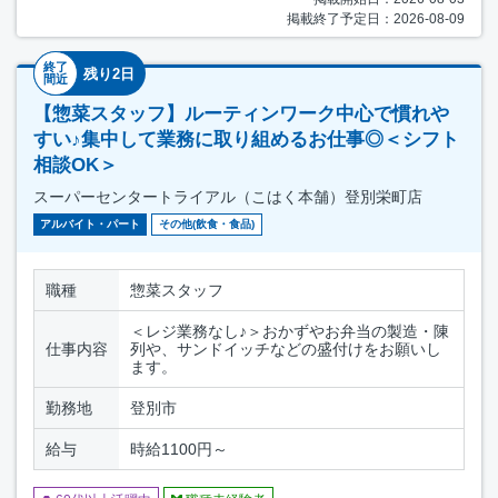
掲載終了予定日：2026-08-09
終了
残り2日
間近
【惣菜スタッフ】ルーティンワーク中心で慣れや
すい♪集中して業務に取り組めるお仕事◎＜シフト
相談OK＞
スーパーセンタートライアル（こはく本舗）登別栄町店
アルバイト・パート
その他(飲食・食品)
職種
惣菜スタッフ
＜レジ業務なし♪＞おかずやお弁当の製造・陳
仕事内容
列や、サンドイッチなどの盛付けをお願いし
ます。
勤務地
登別市
給与
時給1100円～