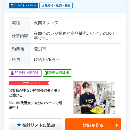
アルバイト・パート
店舗受付・販売・接客
職種
夜間スタッフ
夜間帯のレジ業務や商品補充がメインのお仕
仕事内容
事です。
勤務地
登別市
給与
時給1075円～
60代以上活躍中
職種未経験者
ここがオススメ！
お客様が少ない時間帯◎モクモク
と働ける
50～60代男女／自分のペースで活
躍中！
検討リストに追加
詳細を見る