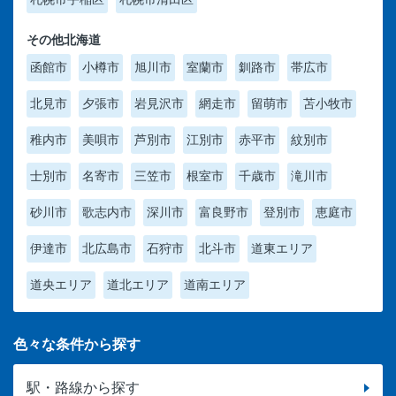
その他北海道
函館市
小樽市
旭川市
室蘭市
釧路市
帯広市
北見市
夕張市
岩見沢市
網走市
留萌市
苫小牧市
稚内市
美唄市
芦別市
江別市
赤平市
紋別市
士別市
名寄市
三笠市
根室市
千歳市
滝川市
砂川市
歌志内市
深川市
富良野市
登別市
恵庭市
伊達市
北広島市
石狩市
北斗市
道東エリア
道央エリア
道北エリア
道南エリア
色々な条件から探す
駅・路線から探す