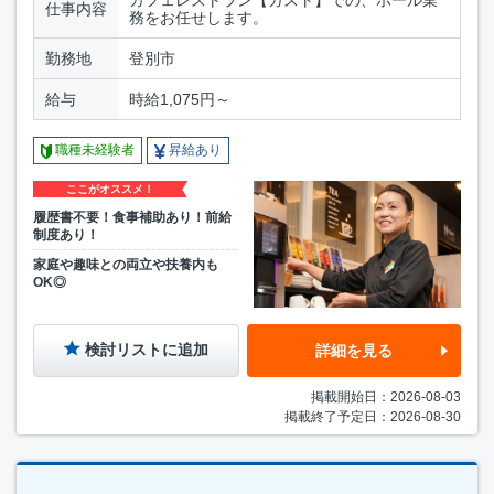
カフェレストラン【ガスト】での、ホール業
仕事内容
務をお任せします。
勤務地
登別市
給与
時給1,075円～
職種未経験者
昇給あり
ここがオススメ！
履歴書不要！食事補助あり！前給
制度あり！
家庭や趣味との両立や扶養内も
OK◎
検討リストに追加
詳細を見る
掲載開始日：2026-08-03
掲載終了予定日：2026-08-30