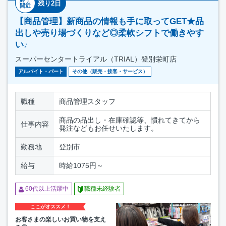
終了
残り2日
間近
【商品管理】新商品の情報も手に取ってGET★品
出しや売り場づくりなど◎柔軟シフトで働きやす
い♪
スーパーセンタートライアル（TRIAL）登別栄町店
アルバイト・パート
その他（販売・接客・サービス）
職種
商品管理スタッフ
商品の品出し・在庫確認等、慣れてきてから
仕事内容
発注などもお任せいたします。
勤務地
登別市
給与
時給1075円～
60代以上活躍中
職種未経験者
ここがオススメ！
お客さまの楽しいお買い物を支え