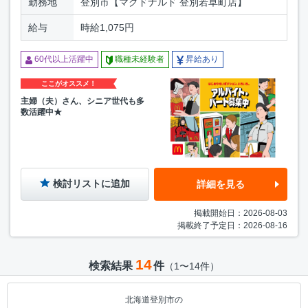
勤務地
登別市【マクドナルド 登別若草町店】
給与
時給1,075円
60代以上活躍中
職種未経験者
昇給あり
ここがオススメ！
主婦（夫）さん、シニア世代も多
数活躍中★
検討リストに追加
詳細を見る
掲載開始日：2026-08-03
掲載終了予定日：2026-08-16
14
検索結果
件
（1〜14件）
北海道登別市の