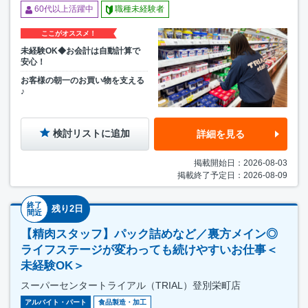
60代以上活躍中
職種未経験者
ここがオススメ！
未経験OK◆お会計は自動計算で
安心！
お客様の朝一のお買い物を支える
♪
検討リストに追加
詳細を見る
掲載開始日：2026-08-03
掲載終了予定日：2026-08-09
終了
残り2日
間近
【精肉スタッフ】パック詰めなど／裏方メイン◎
ライフステージが変わっても続けやすいお仕事＜
未経験OK＞
スーパーセンタートライアル（TRIAL）登別栄町店
アルバイト・パート
食品製造・加工