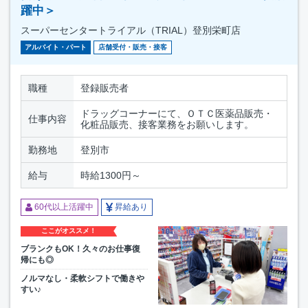
躍中＞
スーパーセンタートライアル（TRIAL）登別栄町店
アルバイト・パート
店舗受付・販売・接客
職種
登録販売者
ドラッグコーナーにて、ＯＴＣ医薬品販売・
仕事内容
化粧品販売、接客業務をお願いします。
勤務地
登別市
給与
時給1300円～
60代以上活躍中
昇給あり
ここがオススメ！
ブランクもOK！久々のお仕事復
帰にも◎
ノルマなし・柔軟シフトで働きや
すい♪