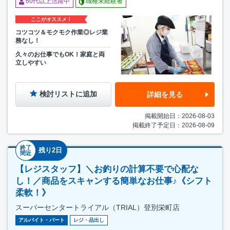
60代以上活躍中
職種未経験者
ここがオススメ！
コツコツ＆モクモク作業◎レジ業
務なし！
久々のお仕事でもOK！家庭と両
立しやすい
検討リストに追加
詳細を見る
掲載開始日：2026-08-03
掲載終了予定日：2026-08-09
終了
残り2日
間近
【レジスタッフ】＼お釣りの計算不要で心配な
し！／商品をスキャンする簡単なお仕事♪《シフト
柔軟！》
スーパーセンタートライアル（TRIAL）登別栄町店
アルバイト・パート
レジ・品出し