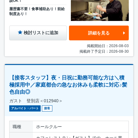
談OK！
履歴書不要！食事補助あり！前給
制度あり！
検討リストに追加
詳細を見る
掲載開始日：2026-08-03
掲載終了予定日：2026-08-30
【接客スタッフ】夜・日祝に勤務可能な方は＼積
極採用中／家庭都合の急なお休みも柔軟に対応♪髪
色自由◎
ガスト 登別店＜012940＞
アルバイト・パート
接客
職種
ホールクルー