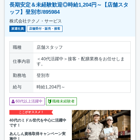
長期安定＆未経験歓迎◎時給1,204円～【店舗スタ
ッフ】登別市/895984
株式会社テクノ・サービス
派遣社員
店舗受付・販売・接客
職種
店舗スタッフ
＜40代活躍中＞接客・配膳業務をお任せしま
仕事内容
す。
勤務地
登別市
給与
時給1,204円～
60代以上活躍中
職種未経験者
ここがオススメ！
40代のミドル世代を中心に活躍中
です！
あんしん資格取得キャンペーン実
施中！