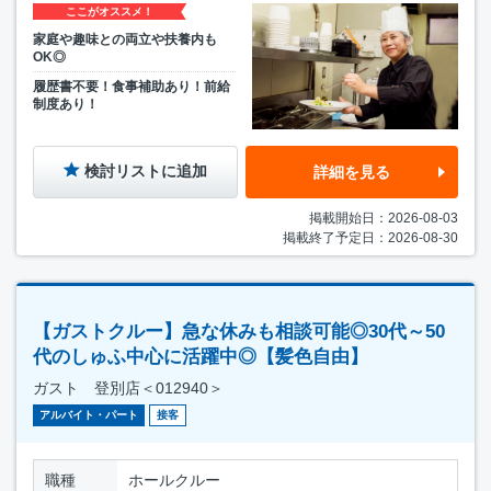
ここがオススメ！
家庭や趣味との両立や扶養内も
OK◎
履歴書不要！食事補助あり！前給
制度あり！
検討リストに追加
詳細を見る
掲載開始日：2026-08-03
掲載終了予定日：2026-08-30
【ガストクルー】急な休みも相談可能◎30代～50
代のしゅふ中心に活躍中◎【髪色自由】
ガスト 登別店＜012940＞
アルバイト・パート
接客
職種
ホールクルー