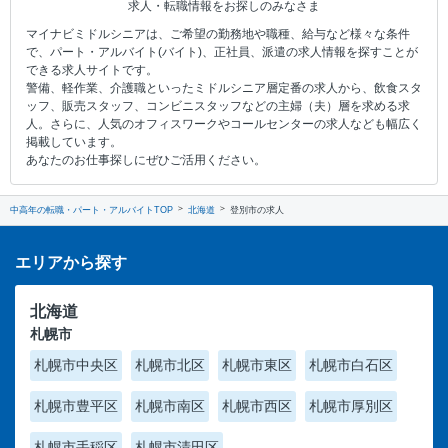
求人・転職情報をお探しのみなさま
マイナビミドルシニアは、ご希望の勤務地や職種、給与など様々な条件
で、パート・アルバイト(バイト)、正社員、派遣の求人情報を探すことが
できる求人サイトです。
警備、軽作業、介護職といったミドルシニア層定番の求人から、飲食スタ
ッフ、販売スタッフ、コンビニスタッフなどの主婦（夫）層を求める求
人。さらに、人気のオフィスワークやコールセンターの求人なども幅広く
掲載しています。
あなたのお仕事探しにぜひご活用ください。
中高年の転職・パート・アルバイトTOP
北海道
登別市の求人
エリアから探す
北海道
札幌市
札幌市中央区
札幌市北区
札幌市東区
札幌市白石区
札幌市豊平区
札幌市南区
札幌市西区
札幌市厚別区
札幌市手稲区
札幌市清田区