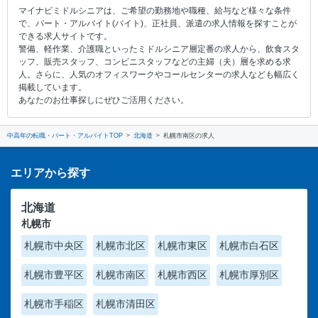
マイナビミドルシニアは、ご希望の勤務地や職種、給与など様々な条件
で、パート・アルバイト(バイト)、正社員、派遣の求人情報を探すことが
できる求人サイトです。
警備、軽作業、介護職といったミドルシニア層定番の求人から、飲食スタ
ッフ、販売スタッフ、コンビニスタッフなどの主婦（夫）層を求める求
人。さらに、人気のオフィスワークやコールセンターの求人なども幅広く
掲載しています。
あなたのお仕事探しにぜひご活用ください。
中高年の転職・パート・アルバイトTOP
北海道
札幌市南区の求人
エリアから探す
北海道
札幌市
札幌市中央区
札幌市北区
札幌市東区
札幌市白石区
札幌市豊平区
札幌市南区
札幌市西区
札幌市厚別区
札幌市手稲区
札幌市清田区