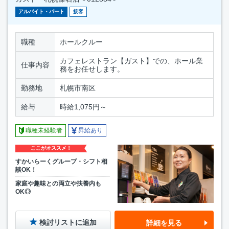
アルバイト・パート
接客
職種
ホールクルー
カフェレストラン【ガスト】での、ホール業
仕事内容
務をお任せします。
勤務地
札幌市南区
給与
時給1,075円～
職種未経験者
昇給あり
ここがオススメ！
すかいらーくグループ・シフト相
談OK！
家庭や趣味との両立や扶養内も
OK◎
検討リストに追加
詳細を見る