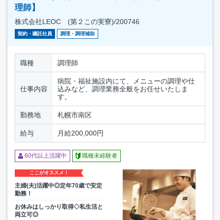
理師】
株式会社LEOC (第２この実寮)/200746
契約・嘱託社員
調理・調理補助
職種
調理師
病院・福祉施設内にて、メニューの調理や仕
仕事内容
込みなど、調理業務全般をお任せいたしま
す。
勤務地
札幌市南区
給与
月給200,000円
60代以上活躍中
職種未経験者
ここがオススメ！
主婦(夫)活躍中◎定年70歳で安定
勤務！
お休みはしっかり取得◇私生活と
両立可◎