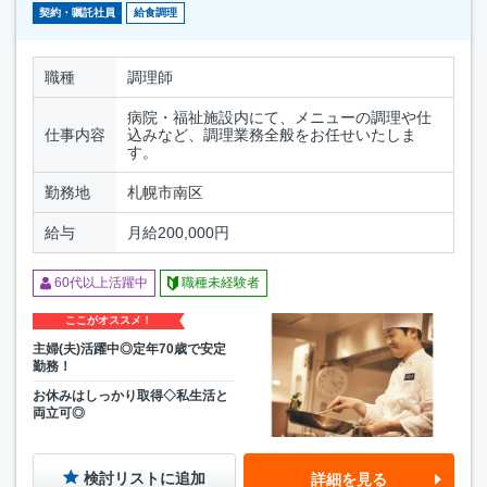
契約・嘱託社員
給食調理
職種
調理師
病院・福祉施設内にて、メニューの調理や仕
仕事内容
込みなど、調理業務全般をお任せいたしま
す。
勤務地
札幌市南区
給与
月給200,000円
60代以上活躍中
職種未経験者
ここがオススメ！
主婦(夫)活躍中◎定年70歳で安定
勤務！
お休みはしっかり取得◇私生活と
両立可◎
検討リストに追加
詳細を見る