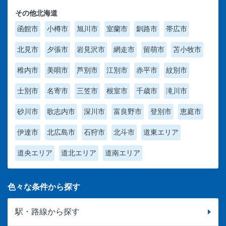
その他北海道
函館市
小樽市
旭川市
室蘭市
釧路市
帯広市
北見市
夕張市
岩見沢市
網走市
留萌市
苫小牧市
稚内市
美唄市
芦別市
江別市
赤平市
紋別市
士別市
名寄市
三笠市
根室市
千歳市
滝川市
砂川市
歌志内市
深川市
富良野市
登別市
恵庭市
伊達市
北広島市
石狩市
北斗市
道東エリア
道央エリア
道北エリア
道南エリア
色々な条件から探す
駅・路線から探す