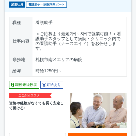
派遣社員
看護助手・病院内サポート
職種
看護助手
＜ご応募より最短2日～3日で就業可能！＞看
護助手スタッフとして病院・クリニック内で
仕事内容
の看護助手（ナースエイド）をお任せしま
す。
勤務地
札幌市南区エリアの病院
給与
時給1250円～
職種未経験者
昇給あり
ここがオススメ！
資格や経験がなくても長く安定し
て働ける♪