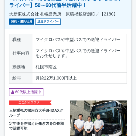
ライバー】50～60代前半活躍中！
大新東株式会社 札幌営業所 原稿掲載店舗ID／【2186】
契約・嘱託社員
送迎ドライバー
職種
マイクロバスや中型バスでの送迎ドライバー
マイクロバスや中型バスでの送迎ドライバー
仕事内容
をお任せします。
勤務地
札幌市南区
給与
月給22万1,000円以上
60代以上活躍中
ここがオススメ！
人柄重視の採用◎大手SHIDAXグ
ループ
定年後を見据えた働き方を◎長期
で活躍可能