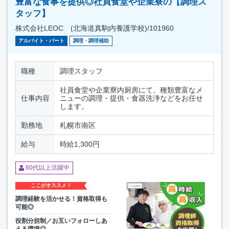
豊富な食事を提供◎社員食堂や企業寮の【調理ス
タッフ】
株式会社LEOC (北海道真駒内養護学校)/101960
アルバイト・パート
調理・調理補助
職種
調理スタッフ
社員食堂や企業寮内厨房にて、種類豊富なメ
仕事内容
ニューの調理・提供・食器洗浄などをお任せ
します。
勤務地
札幌市南区
給与
時給1,300円
60代以上活躍中
ここがオススメ！
調理経験を活かせる！資格取得も
可能◎
役割分担制／お互いフォローしあ
える環境◎