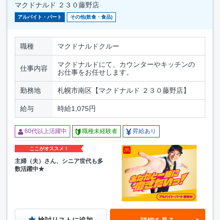
マクドナルド ２３０藤野店
アルバイト・パート
その他(飲食・食品)
職種
マクドナルドクルー
マクドナルドにて、カウンターやキッチンの
仕事内容
お仕事をお任せします。
勤務地
札幌市南区【マクドナルド ２３０藤野店】
給与
時給1,075円
60代以上活躍中
職種未経験者
昇給あり
ここがオススメ！
主婦（夫）さん、シニア世代も多
数活躍中★
検討リストに追加