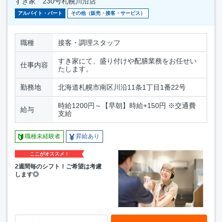
すき家 230号札幌川沿店
アルバイト・パート
その他（販売・接客・サービス）
職種
接客・調理スタッフ
すき家にて、盛り付けや配膳業務をお任せい
仕事内容
たします。
勤務地
北海道札幌市南区川沿11条1丁目1番22号
時給1200円～【早朝】時給+150円 ※交通費
給与
支給
職種未経験者
昇給あり
ここがオススメ！
2週間毎のシフト！ご希望は考慮
します◎