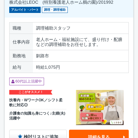
株式会社LEOC (特別養護老人ホーム鶴の園)/201992
アルバイト・パート
調理・調理補助
職種
調理補助スタッフ
老人ホーム・福祉施設にて、盛り付け・配膳
仕事内容
などの調理補助をお任せします。
勤務地
釧路市
給与
時給1,075円
60代以上活躍中
ここがオススメ！
扶養内・WワークOK／シフト柔
軟に対応◎
介護食の知識も身につく♪主婦(夫)
活躍中
検討リストに追加
詳細を見る