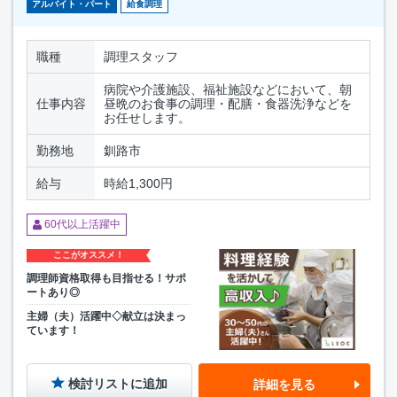
アルバイト・パート
給食調理
職種
調理スタッフ
病院や介護施設、福祉施設などにおいて、朝
仕事内容
昼晩のお食事の調理・配膳・食器洗浄などを
お任せします。
勤務地
釧路市
給与
時給1,300円
60代以上活躍中
ここがオススメ！
調理師資格取得も目指せる！サポ
ートあり◎
主婦（夫）活躍中◇献立は決まっ
ています！
検討リストに追加
詳細を見る