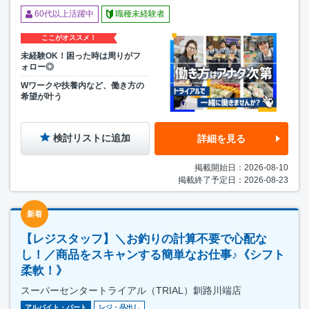
60代以上活躍中
職種未経験者
ここがオススメ！
未経験OK！困った時は周りがフ
ォロー◎
Wワークや扶養内など、働き方の
希望が叶う
検討リストに追加
詳細を見る
掲載開始日：2026-08-10
掲載終了予定日：2026-08-23
新着
【レジスタッフ】＼お釣りの計算不要で心配な
し！／商品をスキャンする簡単なお仕事♪《シフト
柔軟！》
スーパーセンタートライアル（TRIAL）釧路川端店
アルバイト・パート
レジ・品出し