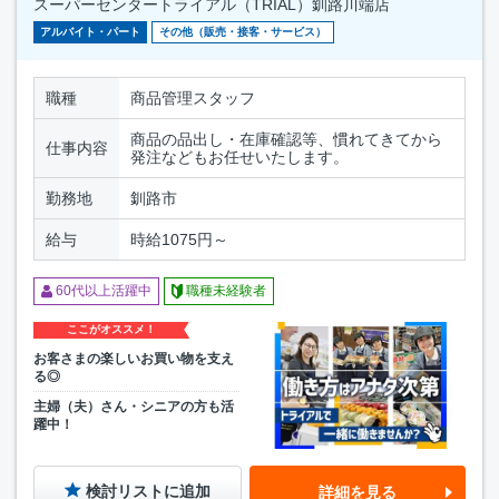
スーパーセンタートライアル（TRIAL）釧路川端店
アルバイト・パート
その他（販売・接客・サービス）
職種
商品管理スタッフ
商品の品出し・在庫確認等、慣れてきてから
仕事内容
発注などもお任せいたします。
勤務地
釧路市
給与
時給1075円～
60代以上活躍中
職種未経験者
ここがオススメ！
お客さまの楽しいお買い物を支え
る◎
主婦（夫）さん・シニアの方も活
躍中！
検討リストに追加
詳細を見る