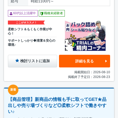
給与
時給1100円～
60代以上活躍中
職種未経験者
ここがオススメ！
柔軟シフト＆もくもく作業が中
心！
サポートしっかり◆清潔＆安心の
環境♪
検討リストに追加
詳細を見る
掲載開始日：2026-08-10
掲載終了予定日：2026-08-23
新着
【商品管理】新商品の情報も手に取ってGET★品
出しや売り場づくりなど◎柔軟シフトで働きやす
い♪