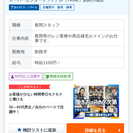
スーパーセンタートライアル（TRIAL）釧路川端店
アルバイト・パート
店舗受付・販売・接客
職種
夜間スタッフ
夜間帯のレジ業務や商品補充がメインのお仕
仕事内容
事です。
勤務地
釧路市
給与
時給1100円～
60代以上活躍中
職種未経験者
ここがオススメ！
お客様が少ない時間帯◎モクモク
と働ける
50～60代男女／自分のペースで活
躍中！
検討リストに追加
詳細を見る