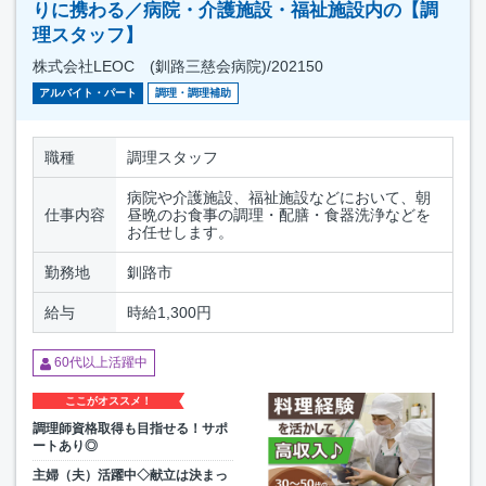
りに携わる／病院・介護施設・福祉施設内の【調
理スタッフ】
株式会社LEOC (釧路三慈会病院)/202150
アルバイト・パート
調理・調理補助
職種
調理スタッフ
病院や介護施設、福祉施設などにおいて、朝
仕事内容
昼晩のお食事の調理・配膳・食器洗浄などを
お任せします。
勤務地
釧路市
給与
時給1,300円
60代以上活躍中
ここがオススメ！
調理師資格取得も目指せる！サポ
ートあり◎
主婦（夫）活躍中◇献立は決まっ