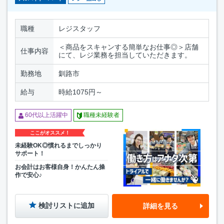
職種
レジスタッフ
＜商品をスキャンする簡単なお仕事◎＞店舗
仕事内容
にて、レジ業務を担当していただきます。
勤務地
釧路市
給与
時給1075円～
60代以上活躍中
職種未経験者
ここがオススメ！
未経験OK◎慣れるまでしっかり
サポート！
お会計はお客様自身！かんたん操
作で安心♪
検討リストに追加
詳細を見る