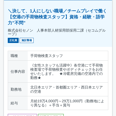
＼決して、1人にしない職場／チームプレイで働く
【空港の手荷物検査スタッフ】資格・経験・語学
力”不問”
株式会社セノン 人事本部人材採用部採用二課（セコムグル
ープ）
正社員
施設警備
職種
手荷物検査スタッフ
《女性スタッフも活躍中》各空港にて手荷物
検査場で手荷物検査やボディチェックをお任
仕事内容
せいたします。 ★冷暖房完備の空港内での
勤務★
北日本エリア・首都圏エリア・西日本エリア
勤務地
の空港
月給19万4,000円～29万1,000円（勤務地によ
給与
り異なる）＋手当＋賞与