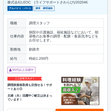
株式会社LEOC (ライフサポートさわらび)/202046
アルバイト・パート
調理・調理補助
職種
調理スタッフ
病院や介護施設、福祉施設などにおいて、朝
仕事内容
昼晩のお食事の調理・配膳・食器洗浄などを
お任せします。
勤務地
釧路市
給与
時給1,200円
60代以上活躍中
ここがオススメ！
調理師資格取得も目指せる！サポ
ートあり◎
主婦（夫）活躍中◇献立は決まっ
ています！