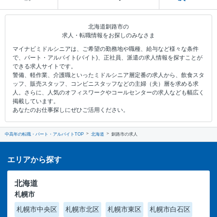
北海道釧路市の
求人・転職情報をお探しのみなさま
マイナビミドルシニアは、ご希望の勤務地や職種、給与など様々な条件
で、パート・アルバイト(バイト)、正社員、派遣の求人情報を探すことが
できる求人サイトです。
警備、軽作業、介護職といったミドルシニア層定番の求人から、飲食スタ
ッフ、販売スタッフ、コンビニスタッフなどの主婦（夫）層を求める求
人。さらに、人気のオフィスワークやコールセンターの求人なども幅広く
掲載しています。
あなたのお仕事探しにぜひご活用ください。
中高年の転職・パート・アルバイトTOP
北海道
釧路市の求人
エリアから探す
北海道
札幌市
札幌市中央区
札幌市北区
札幌市東区
札幌市白石区