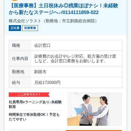
【医療事務】土日祝休み◎残業ほぼナシ！未経験
から新たなステージへ♪/0114111859-022
株式会社ソラスト（勤務地：市立釧路総合病院）
正社員
医療事務
職種
会計窓口
診療費のお会計やレジ対応、処方箋の受け渡
仕事内容
しなど、会計窓口業務をお願いします。
勤務地
釧路市
給与
月給172000円
ここがオススメ！
社員専用eラーニングあり♪未経験
歓迎
時間単位で有休取得OK！予定も
たてやすい