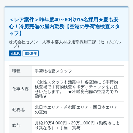
＜レア案件＞昨年度40～60代915名採用★夏も安
心！冷房完備の屋内勤務【空港の手荷物検査スタ
ッフ】
株式会社セノン 人事本部人材採用部採用二課（セコムグル
ープ）
正社員
施設警備
職種
手荷物検査スタッフ
《女性スタッフも活躍中》各空港にて手荷物
検査場で手荷物検査やボディチェックをお任
仕事内容
せいたします。 ★冷暖房完備の空港内での
勤務★
北日本エリア・首都圏エリア・西日本エリア
勤務地
の空港
月給19万4,000円～29万1,000円（勤務地によ
給与
り異なる）＋手当＋賞与