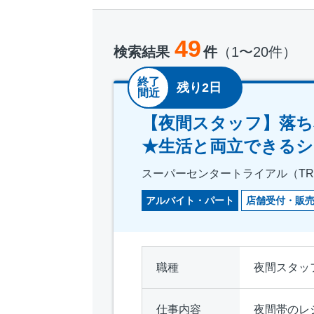
49
検索結果
件
（1〜20件）
終了
残り2日
間近
【夜間スタッフ】落ち
★生活と両立できるシ
スーパーセンタートライアル（TR
アルバイト・パート
店舗受付・販
職種
夜間スタッ
仕事内容
夜間帯のレ