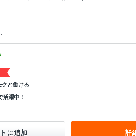
円～
者
モクと働ける
で活躍中！
トに追加
詳