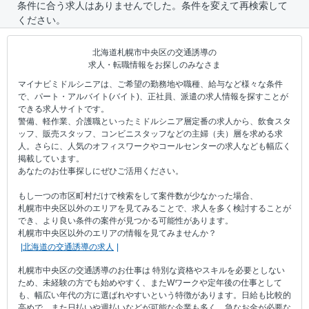
条件に合う求人はありませんでした。条件を変えて再検索して
ください。
北海道札幌市中央区の交通誘導の
求人・転職情報をお探しのみなさま
マイナビミドルシニアは、ご希望の勤務地や職種、給与など様々な条件
で、パート・アルバイト(バイト)、正社員、派遣の求人情報を探すことが
できる求人サイトです。
警備、軽作業、介護職といったミドルシニア層定番の求人から、飲食スタ
ッフ、販売スタッフ、コンビニスタッフなどの主婦（夫）層を求める求
人。さらに、人気のオフィスワークやコールセンターの求人なども幅広く
掲載しています。
あなたのお仕事探しにぜひご活用ください。
もし一つの市区町村だけで検索をして案件数が少なかった場合、
札幌市中央区以外のエリアを見てみることで、求人を多く検討することが
でき、より良い条件の案件が見つかる可能性があります。
札幌市中央区以外のエリアの情報を見てみませんか？
北海道の交通誘導の求人
札幌市中央区の交通誘導のお仕事は 特別な資格やスキルを必要としない
ため、未経験の方でも始めやすく、またWワークや定年後の仕事として
も、幅広い年代の方に選ばれやすいという特徴があります。日給も比較的
高めで、また日払いや週払いなどが可能な企業も多く、急なお金が必要な