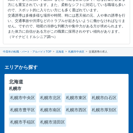
方にも重宝されています。また、柔軟なシフトに対応している職場も多い
ので、スポット的に入りたい方にも多く選ばれています。
交通誘導は多種多様な場所や時間、時には悪天候の元、人や車の誘導を行
い、交通事故や渋滞などのトラブルが起きないように働かなければなりま
せん。ですので、咄嗟の冷静な判断力や集中力がある方が求められます。
また体力に自信がある方がこの職業に採用されやすい傾向があります。
（マイナビミドルシニア調べ）
中高年の転職・パート・アルバイトTOP
北海道
札幌市中央区
交通誘導の求人
エリアから探す
北海道
札幌市
札幌市中央区
札幌市北区
札幌市東区
札幌市白石区
札幌市豊平区
札幌市南区
札幌市西区
札幌市厚別区
札幌市手稲区
札幌市清田区