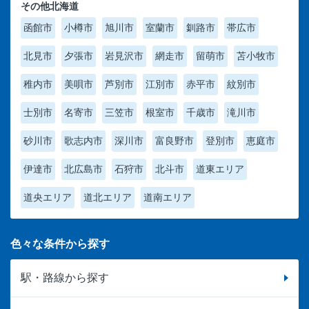
その他北海道
函館市
小樽市
旭川市
室蘭市
釧路市
帯広市
北見市
夕張市
岩見沢市
網走市
留萌市
苫小牧市
稚内市
美唄市
芦別市
江別市
赤平市
紋別市
士別市
名寄市
三笠市
根室市
千歳市
滝川市
砂川市
歌志内市
深川市
富良野市
登別市
恵庭市
伊達市
北広島市
石狩市
北斗市
道東エリア
道央エリア
道北エリア
道南エリア
色々な条件から探す
駅・路線から探す