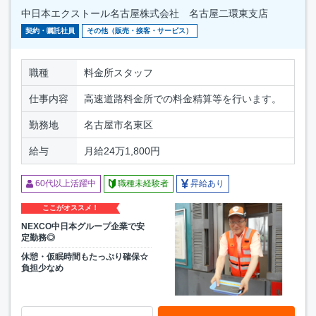
中日本エクストール名古屋株式会社 名古屋二環東支店
契約・嘱託社員
その他（販売・接客・サービス）
職種
料金所スタッフ
仕事内容
高速道路料金所での料金精算等を行います。
勤務地
名古屋市名東区
給与
月給24万1,800円
60代以上活躍中
職種未経験者
昇給あり
ここがオススメ！
NEXCO中日本グループ企業で安
定勤務◎
休憩・仮眠時間もたっぷり確保☆
負担少なめ