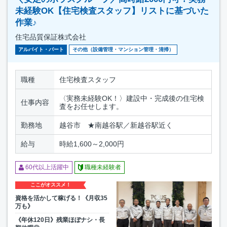
未経験OK【住宅検査スタッフ】リストに基づいた
作業♪
住宅品質保証株式会社
アルバイト・パート
その他（設備管理・マンション管理・清掃）
職種
住宅検査スタッフ
〈実務未経験OK！〉建設中・完成後の住宅検
仕事内容
査をお任せします。
勤務地
越谷市 ★南越谷駅／新越谷駅近く
給与
時給1,600～2,000円
60代以上活躍中
職種未経験者
ここがオススメ！
資格を活かして稼げる！《月収35
万も》
《年休120日》残業ほぼナシ・長