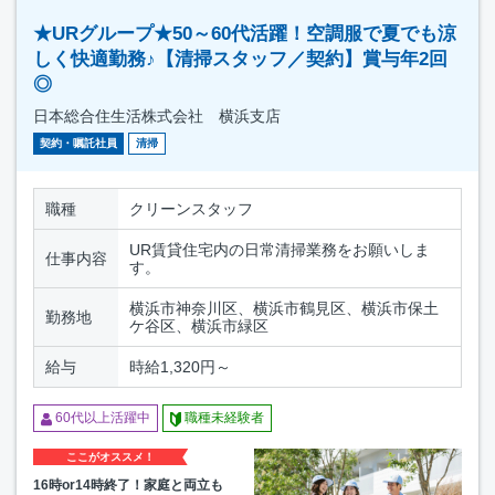
★URグループ★50～60代活躍！空調服で夏でも涼
しく快適勤務♪【清掃スタッフ／契約】賞与年2回
◎
日本総合住生活株式会社 横浜支店
契約・嘱託社員
清掃
職種
クリーンスタッフ
UR賃貸住宅内の日常清掃業務をお願いしま
仕事内容
す。
横浜市神奈川区、横浜市鶴見区、横浜市保土
勤務地
ケ谷区、横浜市緑区
給与
時給1,320円～
60代以上活躍中
職種未経験者
ここがオススメ！
16時or14時終了！家庭と両立も