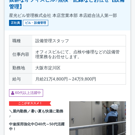
管理】
星光ビル管理株式会社 本店営業本部 本店総合法人第一部
正社員
ビル・設備管理
職種
設備管理スタッフ
オフィスビルにて、点検や修理などの設備管
仕事内容
理業務をお任せします。
勤務地
大阪市淀川区
給与
月給21万4,800円～24万9,800円
60代以上活躍中
ここがオススメ！
＼屋内勤務／暑い夏も快適に勤務
♪
中途採用強化中◎40代～50代活躍
中！