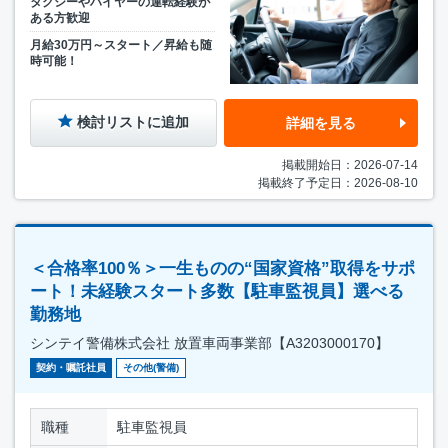
タクシーやハイヤーの運転経験が
ある方歓迎
月給30万円～スタート／昇給も随
時可能！
検討リストに追加
詳細を見る
掲載開始日：2026-07-14
掲載終了予定日：2026-08-10
＜合格率100％＞一生ものの“国家資格”取得をサポ
ート！未経験スタート多数【駐車監視員】選べる
勤務地
シンテイ警備株式会社 放置車両事業部【A3203000170】
契約・嘱託社員
その他(警備)
職種
駐車監視員