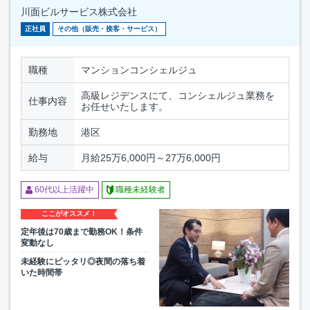
川面ビルサービス株式会社
正社員
その他（販売・接客・サービス）
職種
マンションコンシェルジュ
高級レジデンスにて、コンシェルジュ業務を
仕事内容
お任せいたします。
勤務地
港区
給与
月給25万6,000円～27万6,000円
60代以上活躍中
職種未経験者
ここがオススメ！
定年後は70歳まで勤務OK！条件
変動なし
未経験にピッタリ◎夜間の落ち着
いた時間帯