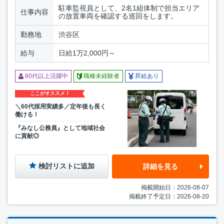
駐車監視員として、2名1組体制で担当エリア
仕事内容
の放置車両を確認する巡回をします。
勤務地
渋谷区
給与
日給1万2,000円～
60代以上活躍中
職種未経験者
昇給あり
ここがオススメ！
＼60代採用実績多／定年後も長く
働ける！
『みなし公務員』として地域社会
に貢献◎
検討リストに追加
詳細を見る
掲載開始日：2026-08-07
掲載終了予定日：2026-08-20