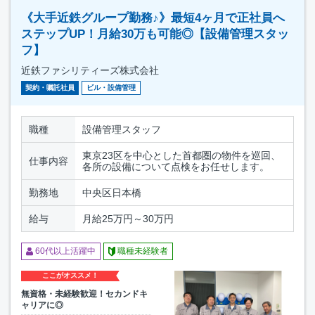
《大手近鉄グループ勤務♪》最短4ヶ月で正社員へ
ステップUP！月給30万も可能◎【設備管理スタッ
フ】
近鉄ファシリティーズ株式会社
契約・嘱託社員
ビル・設備管理
職種
設備管理スタッフ
東京23区を中心とした首都圏の物件を巡回、
仕事内容
各所の設備について点検をお任せします。
勤務地
中央区日本橋
給与
月給25万円～30万円
60代以上活躍中
職種未経験者
ここがオススメ！
無資格・未経験歓迎！セカンドキ
ャリアに◎