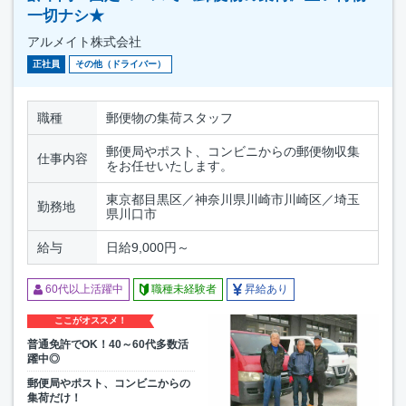
一切ナシ★
アルメイト株式会社
正社員
その他（ドライバー）
職種
郵便物の集荷スタッフ
郵便局やポスト、コンビニからの郵便物収集
仕事内容
をお任せいたします。
東京都目黒区／神奈川県川崎市川崎区／埼玉
勤務地
県川口市
給与
日給9,000円～
60代以上活躍中
職種未経験者
昇給あり
ここがオススメ！
普通免許でOK！40～60代多数活
躍中◎
郵便局やポスト、コンビニからの
集荷だけ！