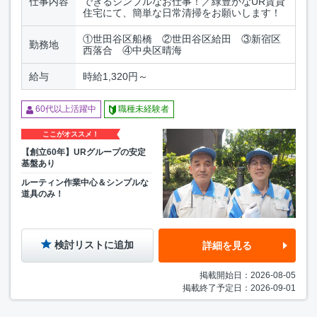
仕事内容
できるシンプルなお仕事！／緑豊かなUR賃貸
住宅にて、簡単な日常清掃をお願いします！
①世田谷区船橋 ②世田谷区給田 ③新宿区
勤務地
西落合 ④中央区晴海
給与
時給1,320円～
60代以上活躍中
職種未経験者
ここがオススメ！
【創立60年】URグループの安定
基盤あり
ルーティン作業中心＆シンプルな
道具のみ！
検討リストに追加
詳細を見る
掲載開始日：2026-08-05
掲載終了予定日：2026-09-01