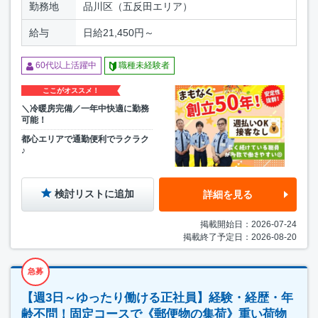
勤務地
品川区（五反田エリア）
給与
日給21,450円～
60代以上活躍中
職種未経験者
ここがオススメ！
＼冷暖房完備／一年中快適に勤務
可能！
都心エリアで通勤便利でラクラク
♪
検討リストに追加
詳細を見る
掲載開始日：2026-07-24
掲載終了予定日：2026-08-20
急募
【週3日～ゆったり働ける正社員】経験・経歴・年
齢不問！固定コースで《郵便物の集荷》重い荷物