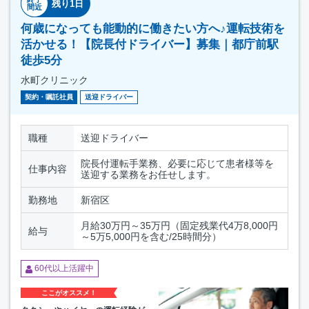
残り1日
間近
何歳になっても能動的に働きたい方へ♪運転技術を
活かせる！【院長付ドライバー】募集｜都庁前駅
徒歩5分
水町クリニック
契約・嘱託社員
送迎ドライバー
職種
送迎ドライバー
院長付運転手業務、必要に応じて患者様等を
仕事内容
送迎する業務をお任せします。
勤務地
新宿区
月給30万円～35万円（固定残業代4万8,000円
給与
～5万5,000円を含む/25時間分）
60代以上活躍中
ここがオススメ！