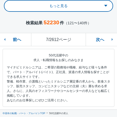
もっと見る
52230
検索結果
件
（121〜140件）
前へ
7/2612ページ
次へ
50代活躍中の
求人・転職情報をお探しのみなさま
マイナビミドルシニアは、ご希望の勤務地や職種、給与など様々な条件
で、パート・アルバイト(バイト)、正社員、派遣の求人情報を探すことが
できる求人サイトです。
警備、軽作業、介護職といったミドルシニア層定番の求人から、飲食スタ
ッフ、販売スタッフ、コンビニスタッフなどの主婦（夫）層を求める求
人。さらに、人気のオフィスワークやコールセンターの求人なども幅広く
掲載しています。
あなたのお仕事探しにぜひご活用ください。
中高年の転職・パート・アルバイトTOP
50代活躍中の求人