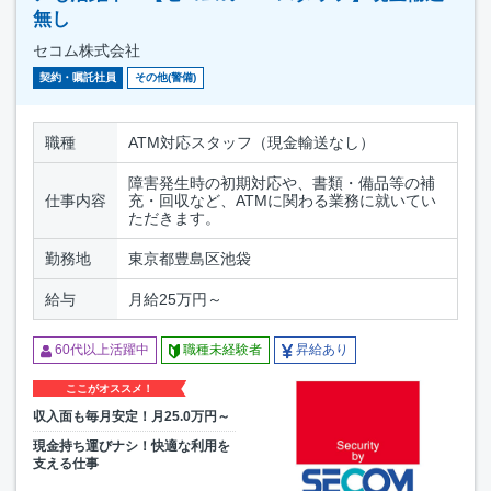
無し
セコム株式会社
契約・嘱託社員
その他(警備)
職種
ATM対応スタッフ（現金輸送なし）
障害発生時の初期対応や、書類・備品等の補
仕事内容
充・回収など、ATMに関わる業務に就いてい
ただきます。
勤務地
東京都豊島区池袋
給与
月給25万円～
60代以上活躍中
職種未経験者
昇給あり
ここがオススメ！
収入面も毎月安定！月25.0万円～
現金持ち運びナシ！快適な利用を
支える仕事