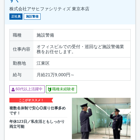
株式会社アサヒファシリティズ 東京本店
正社員
施設警備
職種
施設警備
オフィスビルでの受付・巡回など施設警備業
仕事内容
務をお任せします。
勤務地
江東区
給与
月給21万9,000円～
60代以上活躍中
職種未経験者
ここがオススメ！
複数名体制で安心◎座り仕事多め
です！
年休123日／私生活ともしっかり
両立可能