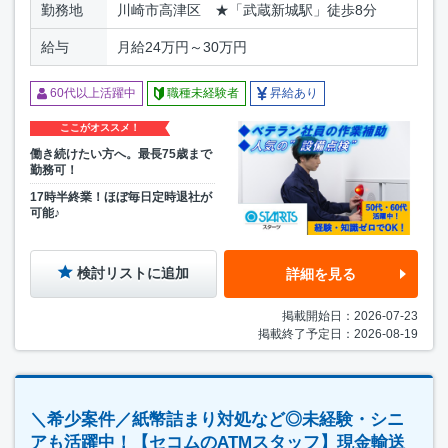
勤務地
川崎市高津区 ★「武蔵新城駅」徒歩8分
給与
月給24万円～30万円
60代以上活躍中
職種未経験者
昇給あり
ここがオススメ！
働き続けたい方へ。最長75歳まで
勤務可！
17時半終業！ほぼ毎日定時退社が
可能♪
検討リストに追加
詳細を見る
掲載開始日：2026-07-23
掲載終了予定日：2026-08-19
＼希少案件／紙幣詰まり対処など◎未経験・シニ
アも活躍中！【セコムのATMスタッフ】現金輸送