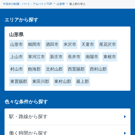
中高年の転職・パート・アルバイトTOP
山形県
最上郡の求人
エリアから探す
山形県
山形市
鶴岡市
酒田市
米沢市
天童市
尾花沢市
上山市
寒河江市
新庄市
長井市
南陽市
東根市
村山市
飽海郡
北村山郡
西置賜郡
西村山郡
東置賜郡
東田川郡
東村山郡
最上郡
色々な条件から探す
駅・路線から探す
働く時間から探す