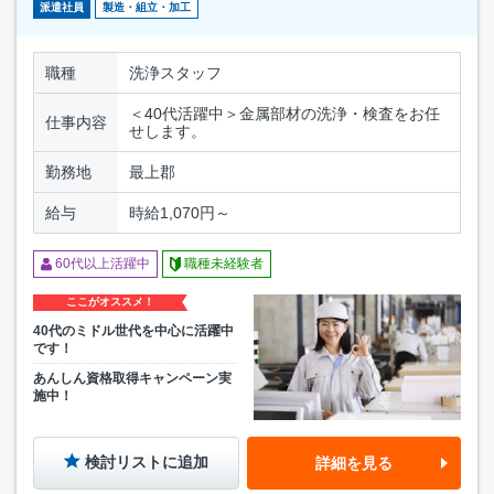
派遣社員
製造・組立・加工
職種
洗浄スタッフ
＜40代活躍中＞金属部材の洗浄・検査をお任
仕事内容
せします。
勤務地
最上郡
給与
時給1,070円～
60代以上活躍中
職種未経験者
ここがオススメ！
40代のミドル世代を中心に活躍中
です！
あんしん資格取得キャンペーン実
施中！
検討リストに追加
詳細を見る