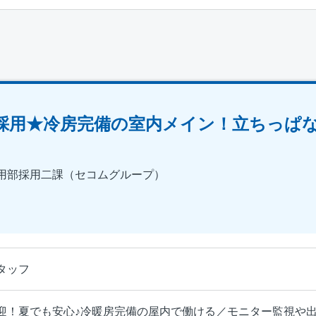
15名採用★冷房完備の室内メイン！立ちっ
用部採用二課（セコムグループ）
タッフ
迎！夏でも安心♪冷暖房完備の屋内で働ける／モニター監視や