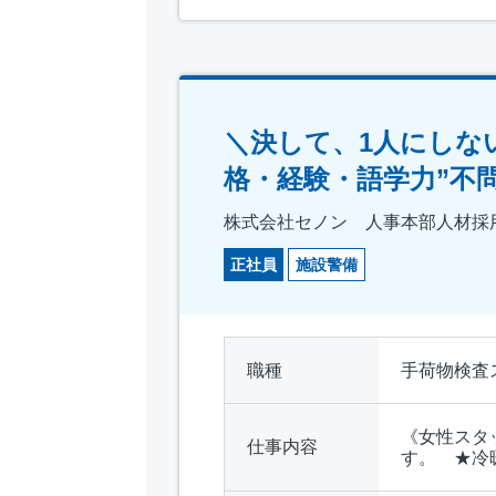
＼決して、1人にしな
格・経験・語学力”不問
株式会社セノン 人事本部人材採
正社員
施設警備
職種
手荷物検査
《女性スタ
仕事内容
す。 ★冷