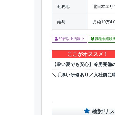
勤務地
北日本エリ
給与
月給19万4
60代以上活躍中
職種未経験
ここがオススメ！
【暑い夏でも安心】冷房完備
＼手厚い研修あり／入社前に職
検討リス