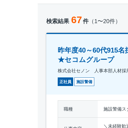
67
検索結果
件
（1〜20件）
昨年度40～60代9
★セコムグループ
株式会社セノン 人事本部人材採
正社員
施設警備
職種
施設警備ス
＼未経験歓