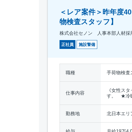
＜レア案件＞昨年度40
物検査スタッフ】
株式会社セノン 人事本部人材採
正社員
施設警備
職種
手荷物検査
《女性スタ
仕事内容
す。 ★冷
勤務地
北日本エリ
給与
月給19万4