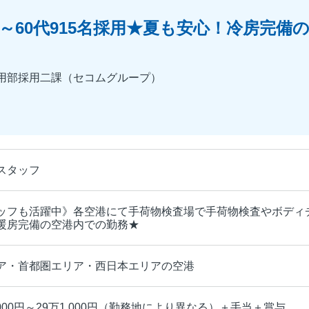
～60代915名採用★夏も安心！冷房完備
用部採用二課（セコムグループ）
スタッフ
ッフも活躍中》各空港にて手荷物検査場で手荷物検査やボディ
暖房完備の空港内での勤務★
ア・首都圏エリア・西日本エリアの空港
,000円～29万1,000円（勤務地により異なる）＋手当＋賞与