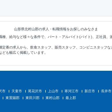
山形県北村山郡の
求人・転職情報をお探しのみなさま
職種、給与など様々な条件で、パート・アルバイト(バイト)、正社員、
層定番の求人から、飲食スタッフ、販売スタッフ、コンビニスタッフな
なども幅広く掲載しています。
沢市
天童市
尾花沢市
上山市
寒河江市
新庄市
長井市
東置賜郡
東田川郡
東村山郡
最上郡