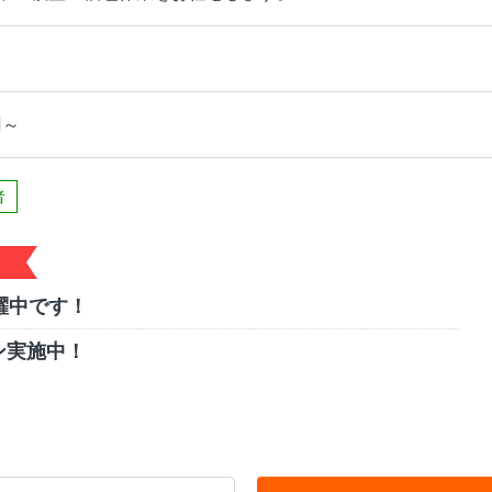
円～
者
躍中です！
ン実施中！