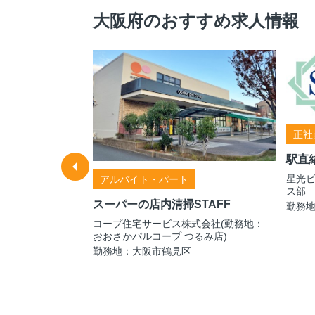
大阪府のおすすめ求人情報
正社
駅直
星光
アルバイト・パート
ス部
スーパーの店内清掃STAFF
勤務
コープ住宅サービス株式会社(勤務地：
店第３本部 第４
おおさかパルコープ つるみ店)
勤務地：大阪市鶴見区