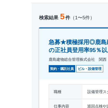
5
検索結果
件
（1〜5件）
急募★積極採用◎鹿島
の正社員登用率95％以
鹿島建物総合管理株式会社 関西
契約・嘱託社員
ビル・設備管理
職種
設備管理ス
仕事内容
巡回点検や