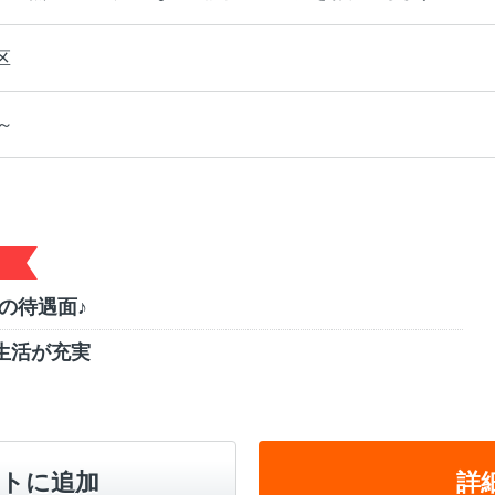
区
～
の待遇面♪
生活が充実
トに追加
詳