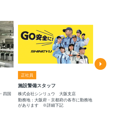
正社員
正社員
施設警備スタッフ
設備管理スタッ
・四国
株式会社シンリュウ 大阪支店
日本管財株式会社
勤務地：大阪府・京都府の各市に勤務地
グループ
があります ※詳細下記
勤務地：豊中市