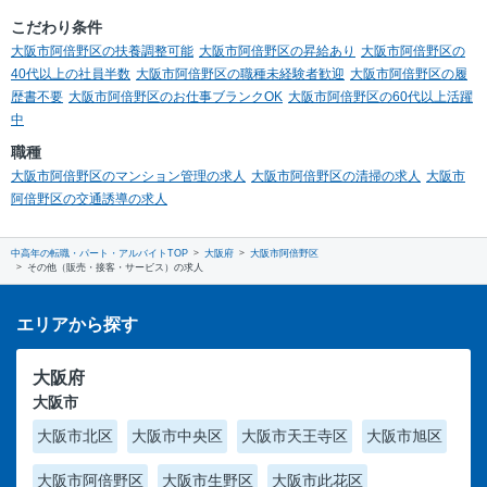
こだわり条件
大阪市阿倍野区の扶養調整可能
大阪市阿倍野区の昇給あり
大阪市阿倍野区の
40代以上の社員半数
大阪市阿倍野区の職種未経験者歓迎
大阪市阿倍野区の履
歴書不要
大阪市阿倍野区のお仕事ブランクOK
大阪市阿倍野区の60代以上活躍
中
職種
大阪市阿倍野区のマンション管理の求人
大阪市阿倍野区の清掃の求人
大阪市
阿倍野区の交通誘導の求人
中高年の転職・パート・アルバイトTOP
大阪府
大阪市阿倍野区
その他（販売・接客・サービス）の求人
エリアから探す
大阪府
大阪市
大阪市北区
大阪市中央区
大阪市天王寺区
大阪市旭区
大阪市阿倍野区
大阪市生野区
大阪市此花区