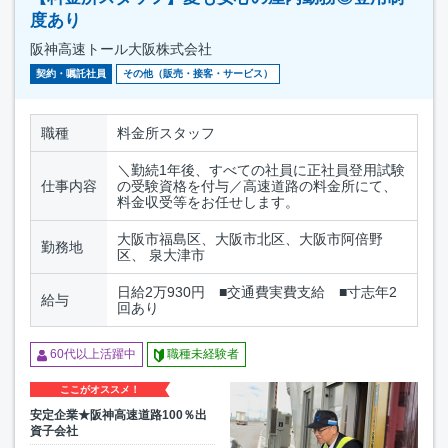
度あり
阪神高速トール大阪株式会社
契約・嘱託社員
その他（販売・接客・サービス）
職種
料金所スタッフ
＼勤続1年後、すべての社員に正社員登用試験
仕事内容
の受験資格を付与／高速道路の料金所にて、
料金収受等をお任せします。
大阪市福島区、大阪市北区、大阪市阿倍野
勤務地
区、 泉大津市
日給2万930円 ■交通費実費支給 ■寸志年2
給与
回あり
60代以上活躍中
職種未経験者
ここがオススメ！
安定企業★阪神高速道路100％出
資子会社