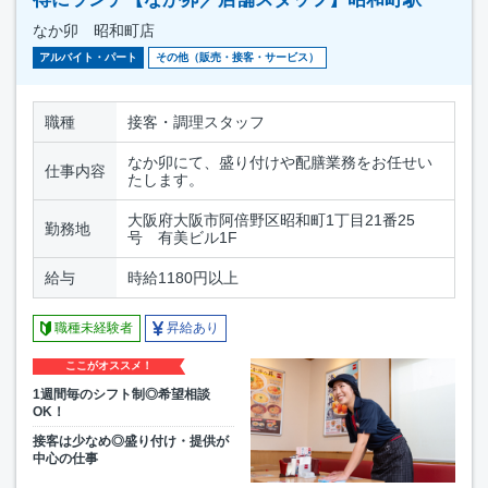
なか卯 昭和町店
アルバイト・パート
その他（販売・接客・サービス）
職種
接客・調理スタッフ
なか卯にて、盛り付けや配膳業務をお任せい
仕事内容
たします。
大阪府大阪市阿倍野区昭和町1丁目21番25
勤務地
号 有美ビル1F
給与
時給1180円以上
職種未経験者
昇給あり
ここがオススメ！
1週間毎のシフト制◎希望相談
OK！
接客は少なめ◎盛り付け・提供が
中心の仕事