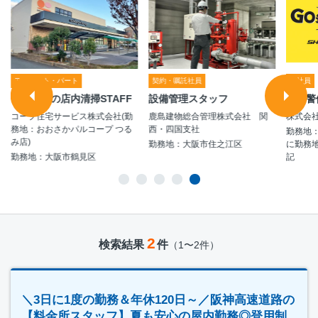
アルバイト・パート
契約・嘱託社員
正社員
スーパーの店内清掃STAFF
設備管理スタッフ
施設警
コープ住宅サービス株式会社(勤
鹿島建物総合管理株式会社 関
株式会
務地：おおさかパルコープ つる
西・四国支社
勤務地
み店)
勤務地：大阪市住之江区
に勤務
勤務地：大阪市鶴見区
記
2
検索結果
件
（1〜2件）
＼3日に1度の勤務＆年休120日～／阪神高速道路の
【料金所スタッフ】夏も安心の屋内勤務◎登用制