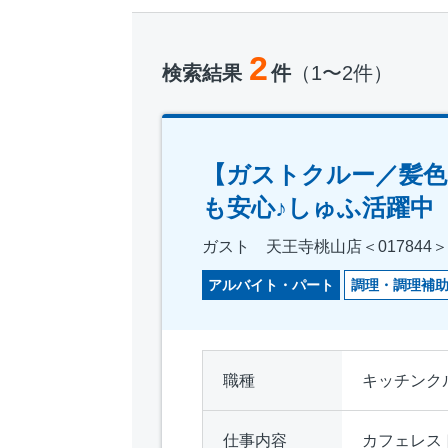
2
検索結果
件
（1〜2件）
【ガストクルー／髪色
も安心♪しゅふ活躍中
ガスト 天王寺桃山店＜017844＞
アルバイト・パート
調理・調理補
職種
キッチンク
仕事内容
カフェレス