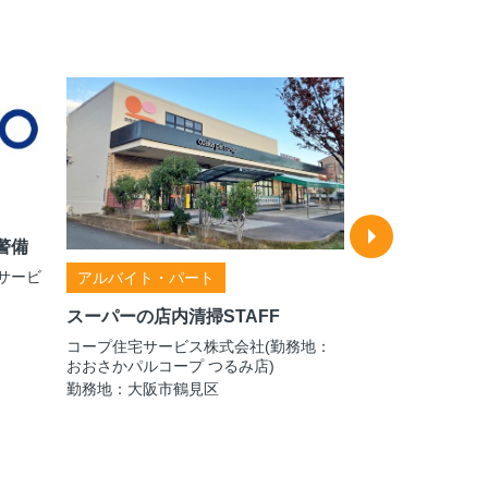
警備
サービ
アルバイト・パート
正社員
スーパーの店内清掃STAFF
施設警備スタッ
コープ住宅サービス株式会社(勤務地：
株式会社シンリュ
おおさかパルコープ つるみ店)
勤務地：大阪府・
勤務地：大阪市鶴見区
があります ※詳