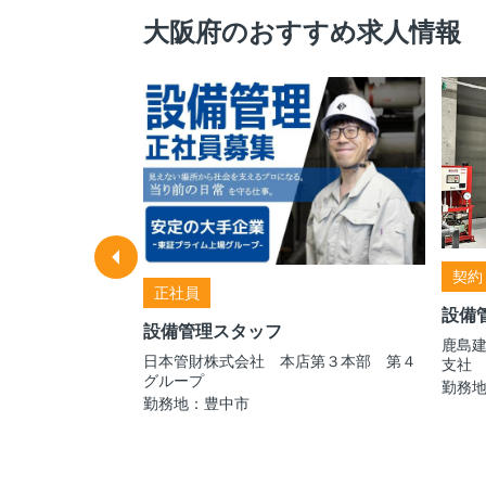
大阪府のおすすめ求人情報
契約
正社員
設備
設備管理スタッフ
大阪支店
鹿島
日本管財株式会社 本店第３本部 第４
支社
府の各市に勤務地
グループ
記
勤務
勤務地：豊中市