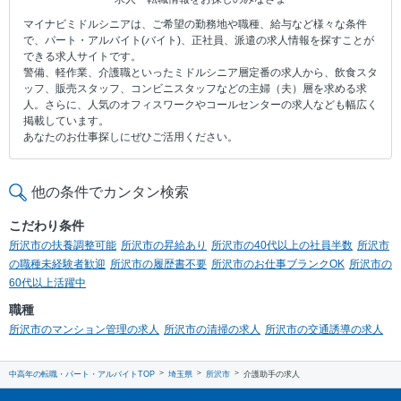
マイナビミドルシニアは、ご希望の勤務地や職種、給与など様々な条件
で、パート・アルバイト(バイト)、正社員、派遣の求人情報を探すことが
できる求人サイトです。
警備、軽作業、介護職といったミドルシニア層定番の求人から、飲食スタ
ッフ、販売スタッフ、コンビニスタッフなどの主婦（夫）層を求める求
人。さらに、人気のオフィスワークやコールセンターの求人なども幅広く
掲載しています。
あなたのお仕事探しにぜひご活用ください。
他の条件でカンタン検索
こだわり条件
所沢市の扶養調整可能
所沢市の昇給あり
所沢市の40代以上の社員半数
所沢市
の職種未経験者歓迎
所沢市の履歴書不要
所沢市のお仕事ブランクOK
所沢市の
60代以上活躍中
職種
所沢市のマンション管理の求人
所沢市の清掃の求人
所沢市の交通誘導の求人
中高年の転職・パート・アルバイトTOP
埼玉県
所沢市
介護助手の求人