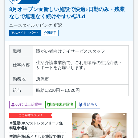
8月オープン★新しい施設で快適♪日勤のみ・残業
なしで無理なく続けやすい◎/Ld
ユースタイルリビング 所沢
アルバイト・パート
介護助手
職種
障がい者向けデイサービススタッフ
生活介護事業所で、ご利用者様の生活介護・
仕事内容
サポートをお願いします。
勤務地
所沢市
給与
時給1,220円～1,520円
60代以上活躍中
職種未経験者
昇給あり
ここがオススメ！
車通勤OKでストレスフリー／無
料駐車場有
空調完備&広々とした施設で働け