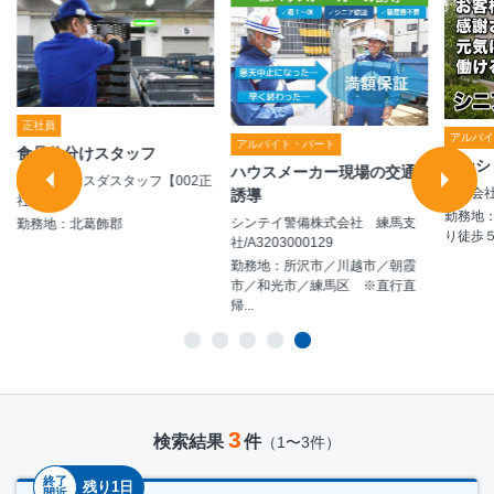
正社員
アルバ
アルバイト・パート
食品仕分けスタッフ
マンシ
ハウスメーカー現場の交通
株式会社マスダスタッフ【002正
株式会
誘導
社員】
勤務地
シンテイ警備株式会社 練馬支
勤務地：北葛飾郡
り徒歩
社/A3203000129
勤務地：所沢市／川越市／朝霞
市／和光市／練馬区 ※直行直
帰...
3
検索結果
件
（1〜3件）
終了
残り1日
間近