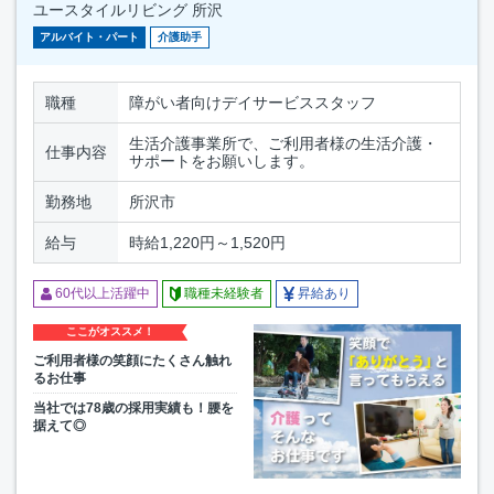
ユースタイルリビング 所沢
アルバイト・パート
介護助手
職種
障がい者向けデイサービススタッフ
生活介護事業所で、ご利用者様の生活介護・
仕事内容
サポートをお願いします。
勤務地
所沢市
給与
時給1,220円～1,520円
60代以上活躍中
職種未経験者
昇給あり
ここがオススメ！
ご利用者様の笑顔にたくさん触れ
るお仕事
当社では78歳の採用実績も！腰を
据えて◎