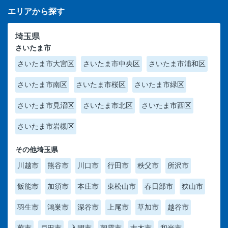
エリアから探す
埼玉県
さいたま市
さいたま市大宮区
さいたま市中央区
さいたま市浦和区
さいたま市南区
さいたま市桜区
さいたま市緑区
さいたま市見沼区
さいたま市北区
さいたま市西区
さいたま市岩槻区
その他埼玉県
川越市
熊谷市
川口市
行田市
秩父市
所沢市
飯能市
加須市
本庄市
東松山市
春日部市
狭山市
羽生市
鴻巣市
深谷市
上尾市
草加市
越谷市
蕨市
戸田市
入間市
朝霞市
志木市
和光市