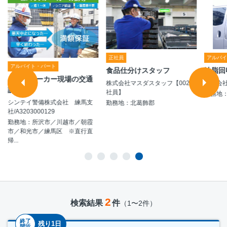
正社員
アルバ
アルバイト・パート
食品仕分けスタッフ
油脂回
ハウスメーカー現場の交通
株式会社マスダスタッフ【002正
株式会
誘導
社員】
勤務地
シンテイ警備株式会社 練馬支
勤務地：北葛飾郡
社/A3203000129
勤務地：所沢市／川越市／朝霞
市／和光市／練馬区 ※直行直
帰...
2
検索結果
件
（1〜2件）
終了
残り1日
間近