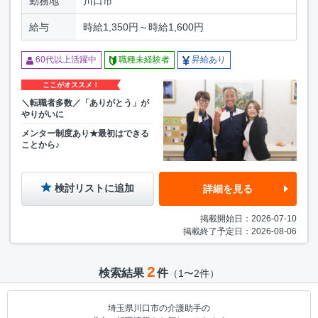
勤務地
川口市
給与
時給1,350円～時給1,600円
60代以上活躍中
職種未経験者
昇給あり
ここがオススメ！
＼転職者多数／「ありがとう」が
やりがいに
メンター制度あり★最初はできる
ことから♪
検討リストに追加
詳細を見る
掲載開始日：2026-07-10
掲載終了予定日：2026-08-06
2
検索結果
件
（1〜2件）
埼玉県川口市の介護助手の