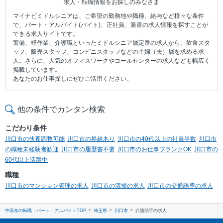
求人・転職情報をお探しのみなさま
マイナビミドルシニアは、ご希望の勤務地や職種、給与など様々な条件
で、パート・アルバイト(バイト)、正社員、派遣の求人情報を探すことが
できる求人サイトです。
警備、軽作業、介護職といったミドルシニア層定番の求人から、飲食スタ
ッフ、販売スタッフ、コンビニスタッフなどの主婦（夫）層を求める求
人。さらに、人気のオフィスワークやコールセンターの求人なども幅広く
掲載しています。
あなたのお仕事探しにぜひご活用ください。
他の条件でカンタン検索
こだわり条件
川口市の扶養調整可能
川口市の昇給あり
川口市の40代以上の社員半数
川口市
の職種未経験者歓迎
川口市の履歴書不要
川口市のお仕事ブランクOK
川口市の
60代以上活躍中
職種
川口市のマンション管理の求人
川口市の清掃の求人
川口市の交通誘導の求人
中高年の転職・パート・アルバイトTOP
埼玉県
川口市
介護助手の求人