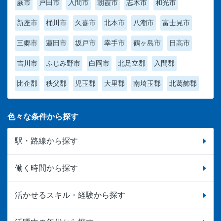
蕨市
戸田市
入間市
朝霞市
志木市
和光市
新座市
桶川市
久喜市
北本市
八潮市
富士見市
三郷市
蓮田市
坂戸市
幸手市
鶴ヶ島市
日高市
吉川市
ふじみ野市
白岡市
北足立郡
入間郡
比企郡
秩父郡
児玉郡
大里郡
南埼玉郡
北葛飾郡
色々な条件から探す
駅・路線から探す
働く時間から探す
活かせるスキル・経験から探す