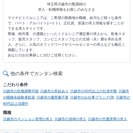
埼玉県川越市の塾講師の
求人・転職情報をお探しのみなさま
マイナビミドルシニアは、ご希望の勤務地や職種、給与など様々な条件
で、パート・アルバイト(バイト)、正社員、派遣の求人情報を探すことが
できる求人サイトです。
警備、軽作業、介護職といったミドルシニア層定番の求人から、飲食スタ
ッフ、販売スタッフ、コンビニスタッフなどの主婦（夫）層を求める求
人。さらに、人気のオフィスワークやコールセンターの求人なども幅広く
掲載しています。
あなたのお仕事探しにぜひご活用ください。
他の条件でカンタン検索
こだわり条件
川越市の扶養調整可能
川越市の昇給あり
川越市の40代以上の社員半数
川越市
の職種未経験者歓迎
川越市の履歴書不要
川越市のお仕事ブランクOK
川越市の
60代以上活躍中
職種
川越市のマンション管理の求人
川越市の清掃の求人
川越市の交通誘導の求人