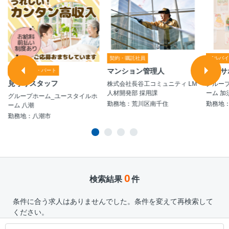
契約・嘱託社員
アルバ
マンション管理人
生活サ
アルバイト・パート
見守りスタッフ
株式会社長谷工コミュニティ LM
グルー
人材開発部 採用課
ーム 加
グループホーム_ユースタイルホ
勤務地：荒川区南千住
勤務地
ーム 八潮
勤務地：八潮市
0
検索結果
件
条件に合う求人はありませんでした。条件を変えて再検索して
ください。