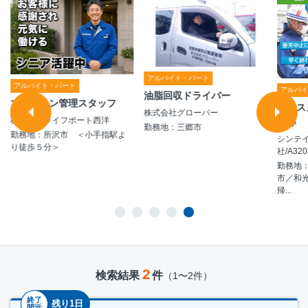
アルバイト・パート
アルバイト・パート
アルバ
油脂回収ドライバー
マンション管理スタッフ
ハウス
株式会社グローバー
株式会社ライフポート西洋
誘導
勤務地：三郷市
勤務地：所沢市 ＜小手指駅よ
シンテ
り徒歩５分＞
社/A320
勤務地
市／和
帰...
2
検索結果
件
（1〜2件）
終了
残り1日
間近