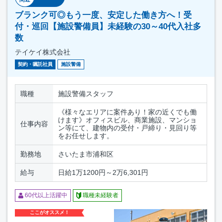
ブランク可◎もう一度、安定した働き方へ！受
付・巡回【施設警備員】未経験の30～40代入社多
数
テイケイ株式会社
契約・嘱託社員
施設警備
職種
施設警備スタッフ
《様々なエリアに案件あり！家の近くでも働
けます》オフィスビル、商業施設、マンショ
仕事内容
ン等にて、建物内の受付・戸締り・見回り等
をお任せします。
勤務地
さいたま市浦和区
給与
日給1万1200円～2万6,301円
60代以上活躍中
職種未経験者
ここがオススメ！