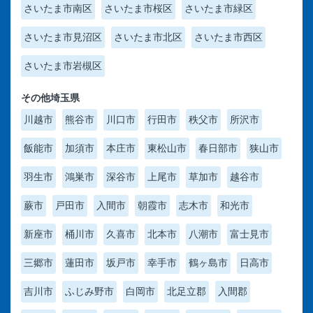
さいたま市南区
さいたま市桜区
さいたま市緑区
さいたま市見沼区
さいたま市北区
さいたま市西区
さいたま市岩槻区
その他埼玉県
川越市
熊谷市
川口市
行田市
秩父市
所沢市
飯能市
加須市
本庄市
東松山市
春日部市
狭山市
羽生市
鴻巣市
深谷市
上尾市
草加市
越谷市
蕨市
戸田市
入間市
朝霞市
志木市
和光市
新座市
桶川市
久喜市
北本市
八潮市
富士見市
三郷市
蓮田市
坂戸市
幸手市
鶴ヶ島市
日高市
吉川市
ふじみ野市
白岡市
北足立郡
入間郡