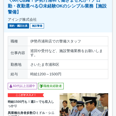
＼60代活躍！伊勢丹浦和で働きませんか？／日
勤・夜勤選べる◎未経験OKのシンプル業務【施設
警備】
アイング株式会社
契約・嘱託社員
施設警備
職種
伊勢丹浦和店での警備スタッフ
巡回や受付など、施設警備業務をお願いしま
仕事内容
す。
勤務地
さいたま市浦和区
給与
時給1200～1500円
60代以上活躍中
職種未経験者
ここがオススメ！
時給1500円も！週3～でも収入し
っかり
異業種出身者多数◎ミドル・シニ