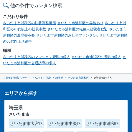
他の条件でカンタン検索
こだわり条件
さいたま市浦和区の扶養調整可能
さいたま市浦和区の昇給あり
さいたま市浦
和区の40代以上の社員半数
さいたま市浦和区の職種未経験者歓迎
さいたま市
浦和区の履歴書不要
さいたま市浦和区のお仕事ブランクOK
さいたま市浦和区
の60代以上活躍中
職種
さいたま市浦和区のマンション管理の求人
さいたま市浦和区の清掃の求人
さ
いたま市浦和区の交通誘導の求人
中高年の転職・パート・アルバイトTOP
埼玉県
さいたま市浦和区
施設警備の求人
エリアから探す
埼玉県
さいたま市
さいたま市大宮区
さいたま市中央区
さいたま市浦和区