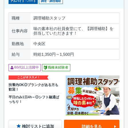
アルバイト・パート
調理・調理補助
職種
調理補助スタッフ
味の素本社の社員食堂にて、【調理補助】を
仕事内容
担当していただきます！
勤務地
中央区
給与
時給1,350円～1,500円
60代以上活躍中
職種未経験者
ここがオススメ！
扶養内OK◎ブランクがある方も
歓迎！
平日のみ1日4h～◎シフト融通ば
っちり！
検討リストに追加
詳細を見る