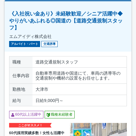
《入社祝い金あり》未経験歓迎／シニア活躍中◆
やりがいあふれる◎国道の【道路交通規制スタッ
フ】
エムアイディ株式会社
アルバイト・パート
交通誘導
職種
道路交通規制スタッフ
自動車専用道路や国道にて、車両の誘導等の
仕事内容
交通規制や機材の設置をお任せします。
勤務地
大津市
給与
日給9,000円～
60代以上活躍中
職種未経験者
ここがオススメ！
60代採用実績多数！女性も活躍中