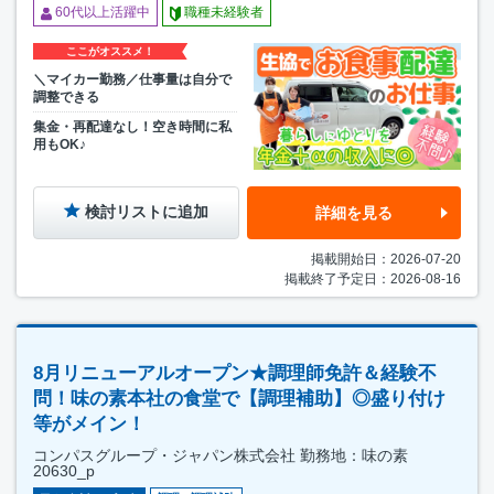
60代以上活躍中
職種未経験者
ここがオススメ！
＼マイカー勤務／仕事量は自分で
調整できる
集金・再配達なし！空き時間に私
用もOK♪
検討リストに追加
詳細を見る
掲載開始日：2026-07-20
掲載終了予定日：2026-08-16
8月リニューアルオープン★調理師免許＆経験不
問！味の素本社の食堂で【調理補助】◎盛り付け
等がメイン！
コンパスグループ・ジャパン株式会社 勤務地：味の素
20630_p