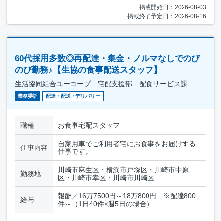
掲載開始日：2026-08-03
掲載終了予定日：2026-08-16
60代採用多数◎再配達・集金・ノルマなしでのび
のび勤務♪【生協の食事配送スタッフ】
生活協同組合ユーコープ 宅配支援部 配食サービス課
業務委託
配達・配送・デリバリー
職種
お食事宅配スタッフ
自家用車でご利用者宅にお食事をお届けする
仕事内容
仕事です。
川崎市麻生区・横浜市戸塚区・川崎市中原
勤務地
区・川崎市幸区・川崎市川崎区
報酬／16万7500円～18万800円 ※配達800
給与
件～（1日40件×週5日の場合）