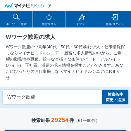
キーワード検索
検討リスト
オファー
登録/ログイン
Wワーク歓迎の求人
Wワーク歓迎の中⾼年(40代・50代・60代)向け求⼈・仕事情報探
しならマイナビミドルシニア！ 豊富な求人情報の中から、ご希
望の勤務地や職種、給与など様々な条件でパート・アルバイト
(バイト)、正社員、派遣の求人情報を探すことができます。あな
たにぴったりのお仕事探しならマイナビミドルシニアにおまか
せ！
検索条件
Wワーク歓迎
変更・追加
29254
検索結果
件
（61〜80件）