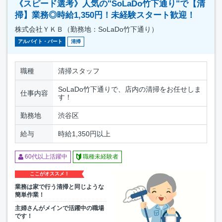
《スピード選考》人気の"SoLaDo竹下通り"で【清
掃】業務◎時給1,350円！未経験スタート歓迎！
株式会社ＹＫＢ（勤務地：SoLaDo竹下通り）
アルバイト・パート
清掃
職種
清掃スタッフ
SoLaDo竹下通りで、店内の清掃をお任せしま
仕事内容
す！
勤務地
渋谷区
給与
時給1,350円以上
60代以上活躍中
職種未経験者
ここがオススメ！
業務は家で行う清掃と同じような
簡単作業！
主婦さんがメインで活躍中の職場
です！