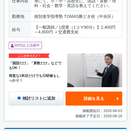
仕事内容
導にて、小・中・高校生に、国語・算数・理
科・社会・数学・英語を教えてください。
勤務地
個別進学指導塾 TOMAS勝どき校（中央区）
【一般講師／1授業（1コマ90分）】2,400円
給与
～4,800円 ＋交通費支給
60代以上活躍中
ここがオススメ！
「国語だけ」「算数だけ」などで
もOK！
得意な1科目だけでも◎研修もし
っかり！
検討リストに追加
詳細を見る
掲載開始日：2026-08-03
掲載終了予定日：2026-08-16