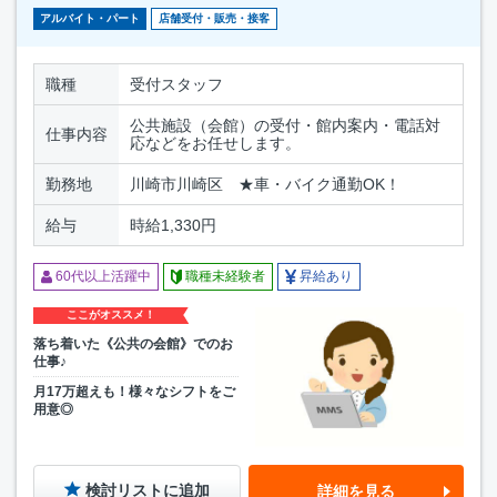
アルバイト・パート
店舗受付・販売・接客
職種
受付スタッフ
公共施設（会館）の受付・館内案内・電話対
仕事内容
応などをお任せします。
勤務地
川崎市川崎区 ★車・バイク通勤OK！
給与
時給1,330円
60代以上活躍中
職種未経験者
昇給あり
ここがオススメ！
落ち着いた《公共の会館》でのお
仕事♪
月17万超えも！様々なシフトをご
用意◎
検討リストに追加
詳細を見る