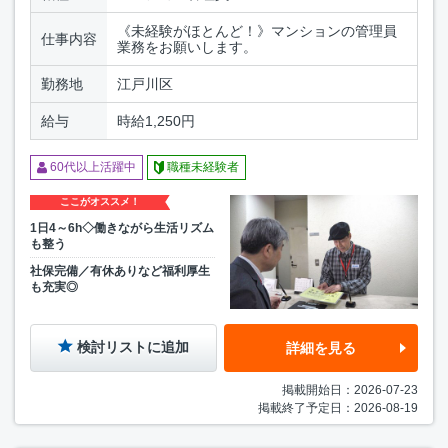
《未経験がほとんど！》マンションの管理員
仕事内容
業務をお願いします。
勤務地
江戸川区
給与
時給1,250円
60代以上活躍中
職種未経験者
ここがオススメ！
1日4～6h◇働きながら生活リズム
も整う
社保完備／有休ありなど福利厚生
も充実◎
検討リストに追加
詳細を見る
掲載開始日：2026-07-23
掲載終了予定日：2026-08-19