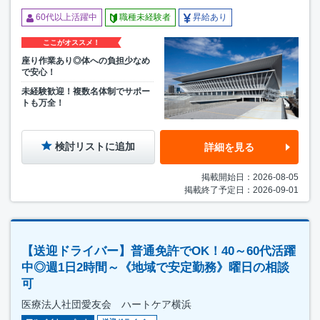
60代以上活躍中
職種未経験者
昇給あり
ここがオススメ！
座り作業あり◎体への負担少なめ
で安心！
未経験歓迎！複数名体制でサポー
トも万全！
検討リストに追加
詳細を見る
掲載開始日：2026-08-05
掲載終了予定日：2026-09-01
【送迎ドライバー】普通免許でOK！40～60代活躍
中◎週1日2時間～《地域で安定勤務》曜日の相談
可
医療法人社団愛友会 ハートケア横浜