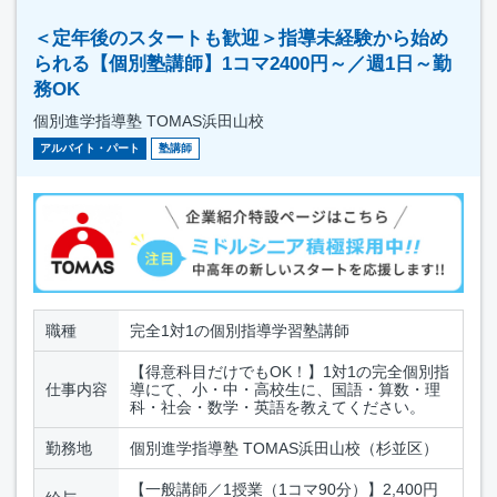
＜定年後のスタートも歓迎＞指導未経験から始め
られる【個別塾講師】1コマ2400円～／週1日～勤
務OK
個別進学指導塾 TOMAS浜田山校
アルバイト・パート
塾講師
職種
完全1対1の個別指導学習塾講師
【得意科目だけでもOK！】1対1の完全個別指
仕事内容
導にて、小・中・高校生に、国語・算数・理
科・社会・数学・英語を教えてください。
勤務地
個別進学指導塾 TOMAS浜田山校（杉並区）
【一般講師／1授業（1コマ90分）】2,400円