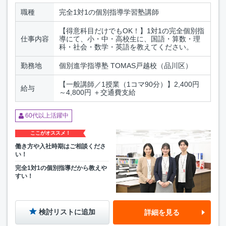
職種
完全1対1の個別指導学習塾講師
【得意科目だけでもOK！】1対1の完全個別指
仕事内容
導にて、小・中・高校生に、国語・算数・理
科・社会・数学・英語を教えてください。
勤務地
個別進学指導塾 TOMAS戸越校（品川区）
【一般講師／1授業（1コマ90分）】2,400円
給与
～4,800円 ＋交通費支給
60代以上活躍中
ここがオススメ！
働き方や入社時期はご相談くださ
い！
完全1対1の個別指導だから教えや
すい！
検討リストに追加
詳細を見る