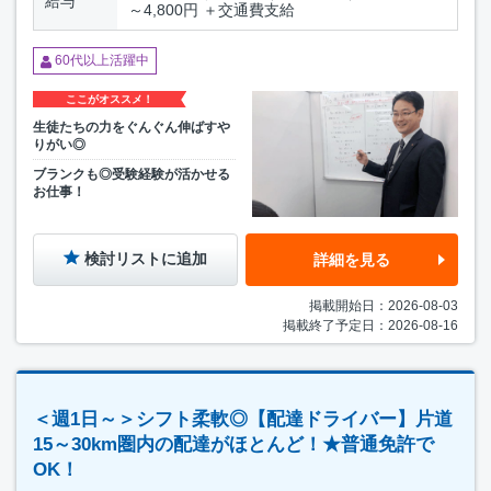
給与
～4,800円 ＋交通費支給
60代以上活躍中
ここがオススメ！
生徒たちの力をぐんぐん伸ばすや
りがい◎
ブランクも◎受験経験が活かせる
お仕事！
検討リストに追加
詳細を見る
掲載開始日：2026-08-03
掲載終了予定日：2026-08-16
＜週1日～＞シフト柔軟◎【配達ドライバー】片道
15～30km圏内の配達がほとんど！★普通免許で
OK！