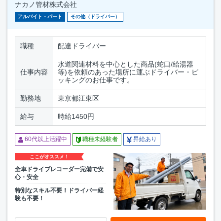
ナカノ管材株式会社
アルバイト・パート
その他（ドライバー）
職種
配達ドライバー
水道関連材料を中心とした商品(蛇口/給湯器
仕事内容
等)を依頼のあった場所に運ぶドライバー・ピ
ッキングのお仕事です。
勤務地
東京都江東区
給与
時給1450円
60代以上活躍中
職種未経験者
昇給あり
ここがオススメ！
全車ドライブレコーダー完備で安
心・安全
特別なスキル不要！ドライバー経
験も不要！