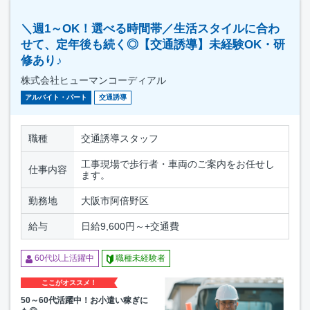
＼週1～OK！選べる時間帯／生活スタイルに合わ
せて、定年後も続く◎【交通誘導】未経験OK・研
修あり♪
株式会社ヒューマンコーディアル
アルバイト・パート
交通誘導
職種
交通誘導スタッフ
工事現場で歩行者・車両のご案内をお任せし
仕事内容
ます。
勤務地
大阪市阿倍野区
給与
日給9,600円～+交通費
60代以上活躍中
職種未経験者
ここがオススメ！
50～60代活躍中！お小遣い稼ぎに