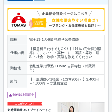
職種
完全1対1の個別指導学習塾講師
【得意科目だけでもOK！】1対1の完全個別指
仕事内容
導にて、小・中・高校生に、国語・算数・理
科・社会・数学・英語を教えてください。
個別進学指導塾 TOMAS吉祥寺校（武蔵野
勤務地
市）
【一般講師／1授業（1コマ90分）】2,400円
給与
～4,800円 ＋交通費支給
60代以上活躍中
ここがオススメ！
短時間勤務OK！プライベートと