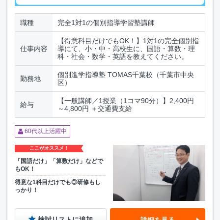
職種
完全1対1の個別指導学習塾講師
【得意科目だけでもOK！】1対1の完全個別指
仕事内容
導にて、小・中・高校生に、国語・算数・理
科・社会・数学・英語を教えてください。
個別進学指導塾 TOMAS千葉校（千葉市中央
勤務地
区）
【一般講師／1授業（1コマ90分）】2,400円
給与
～4,800円 ＋交通費支給
60代以上活躍中
ここがオススメ！
「国語だけ」「算数だけ」などで
もOK！
得意な1科目だけでも◎研修もし
っかり！
検討リストに追加