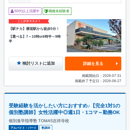
60代以上活躍中
職種未経験者
ここがオススメ！
【駅チカ】横堤駅から徒歩5分！
【選べる】7～10時or6時半～9時
半
検討リストに追加
詳細を見る
掲載開始日：2026-07-31
掲載終了予定日：2026-08-27
受験経験を活かしたい方におすすめ♪【完全1対1の
個別塾講師】女性活躍中◎週1日・1コマ～勤務OK
個別進学指導塾 TOMAS吉祥寺校
アルバイト・パート
塾講師