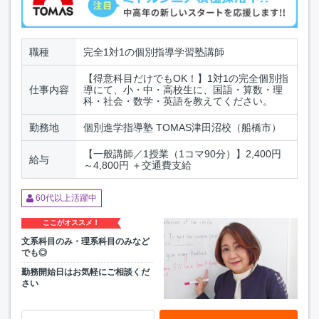
職種
完全1対1の個別指導学習塾講師
【得意科目だけでもOK！】1対1の完全個別指
仕事内容
導にて、小・中・高校生に、国語・算数・理
科・社会・数学・英語を教えてください。
勤務地
個別進学指導塾 TOMAS津田沼校（船橋市）
【一般講師／1授業（1コマ90分）】2,400円
給与
～4,800円 ＋交通費支給
60代以上活躍中
ここがオススメ！
文系科目のみ・理系科目のみなど
でも◎
勤務開始日はお気軽にご相談くだ
さい