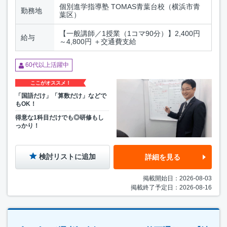
個別進学指導塾 TOMAS青葉台校（横浜市青
勤務地
葉区）
【一般講師／1授業（1コマ90分）】2,400円
給与
～4,800円 ＋交通費支給
60代以上活躍中
ここがオススメ！
「国語だけ」「算数だけ」などで
もOK！
得意な1科目だけでも◎研修もし
っかり！
検討リストに追加
詳細を見る
掲載開始日：2026-08-03
掲載終了予定日：2026-08-16