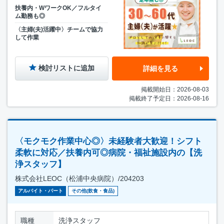
扶養内・WワークOK／フルタイ
ム勤務も◎
〈主婦(夫)活躍中〉チームで協力
して作業
検討リストに追加
詳細を見る
掲載開始日：2026-08-03
掲載終了予定日：2026-08-16
〈モクモク作業中心◎〉未経験者大歓迎！シフト
柔軟に対応／扶養内可◎病院・福祉施設内の【洗
浄スタッフ】
株式会社LEOC（松浦中央病院）/204203
アルバイト・パート
その他(飲食・食品)
職種
洗浄スタッフ