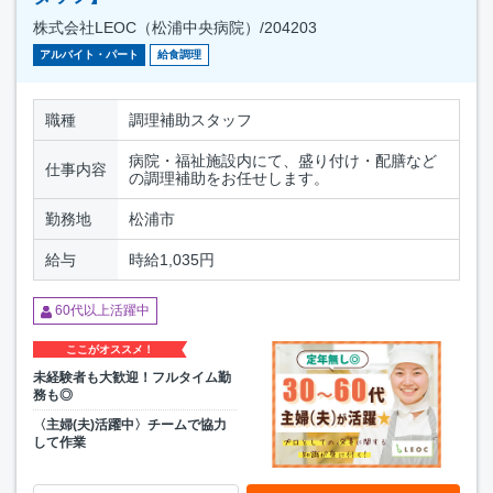
株式会社LEOC（松浦中央病院）/204203
アルバイト・パート
給食調理
職種
調理補助スタッフ
病院・福祉施設内にて、盛り付け・配膳など
仕事内容
の調理補助をお任せします。
勤務地
松浦市
給与
時給1,035円
60代以上活躍中
ここがオススメ！
未経験者も大歓迎！フルタイム勤
務も◎
〈主婦(夫)活躍中〉チームで協力
して作業