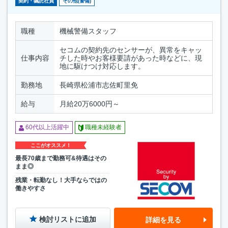
契約・嘱託社員
その他(警備)
職種
機械警備スタッフ
セコムの契約先のセンサーが、異常をキャッ
仕事内容
チした時やお客様要請があった時などに、現
地に駆けつけ対応します。
勤務地
長崎県松浦市志佐町里免
給与
月給20万6000円～
60代以上活躍中
職種未経験者
ここがオススメ！
最長70歳まで勤務可&待遇はその
まま◎
残業・転勤なし！大手ならではの
働きやすさ
検討リストに追加
詳細を見る