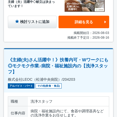
主婦（夫）活躍中◇献立は決まっ
ています！
検討リストに追加
詳細を見る
掲載開始日：2026-08-03
掲載終了予定日：2026-08-16
《主婦(夫)さん活躍中！》扶養内可・Wワークにも
◎モクモク作業♪病院・福祉施設内の【洗浄スタッ
フ】
株式会社LEOC（松浦中央病院）/204203
アルバイト・パート
その他(飲食・食品)
職種
洗浄スタッフ
病院・福祉施設内にて、食器や調理器具など
仕事内容
の洗浄作業をお任せします。