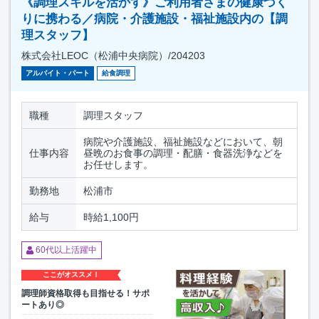
《調理スキルを活かす》ご利用者さまの健康づく
りに携わる／病院・介護施設・福祉施設内の【調
理スタッフ】
株式会社LEOC（松浦中央病院）/204203
アルバイト・パート
給食調理
職種
調理スタッフ
病院や介護施設、福祉施設などにおいて、朝
仕事内容
昼晩のお食事の調理・配膳・食器洗浄などを
お任せします。
勤務地
松浦市
給与
時給1,100円
60代以上活躍中
ここがオススメ！
調理師資格取得も目指せる！サポ
ートあり◎