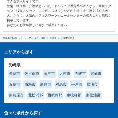
できる求人サイトです。
警備、軽作業、介護職といったミドルシニア層定番の求人から、飲食スタ
ッフ、販売スタッフ、コンビニスタッフなどの主婦（夫）層を求める求
人。さらに、人気のオフィスワークやコールセンターの求人なども幅広く
掲載しています。
あなたのお仕事探しにぜひご活用ください。
中高年の転職・パート・アルバイトTOP
長崎県
松浦市の求人
エリアから探す
長崎県
長崎市
佐世保市
諫早市
大村市
壱岐市
雲仙市
五島市
西海市
島原市
対馬市
平戸市
松浦市
南島原市
北松浦郡
西彼杵郡
東彼杵郡
南松浦郡
色々な条件から探す