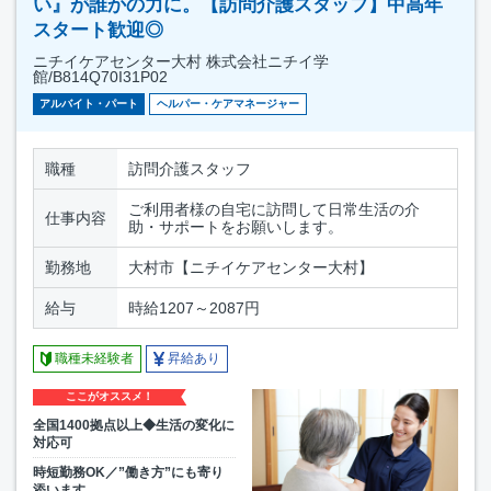
い』が誰かの力に。【訪問介護スタッフ】中高年
スタート歓迎◎
ニチイケアセンター大村 株式会社ニチイ学
館/B814Q70I31P02
アルバイト・パート
ヘルパー・ケアマネージャー
職種
訪問介護スタッフ
ご利用者様の自宅に訪問して日常生活の介
仕事内容
助・サポートをお願いします。
勤務地
大村市【ニチイケアセンター大村】
給与
時給1207～2087円
職種未経験者
昇給あり
ここがオススメ！
全国1400拠点以上◆生活の変化に
対応可
時短勤務OK／”働き方”にも寄り
添います