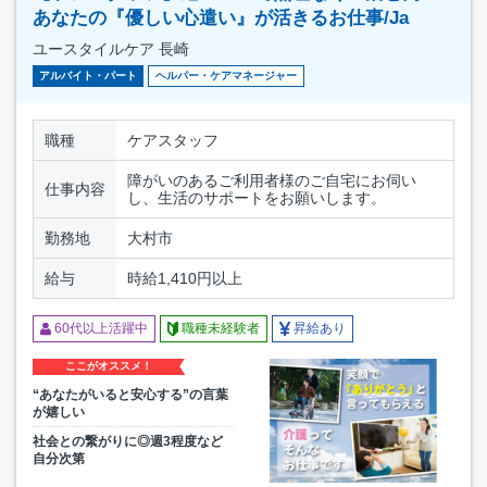
あなたの『優しい心遣い』が活きるお仕事/Ja
ユースタイルケア 長崎
アルバイト・パート
ヘルパー・ケアマネージャー
職種
ケアスタッフ
障がいのあるご利用者様のご自宅にお伺い
仕事内容
し、生活のサポートをお願いします。
勤務地
大村市
給与
時給1,410円以上
60代以上活躍中
職種未経験者
昇給あり
ここがオススメ！
“あなたがいると安心する”の言葉
が嬉しい
社会との繋がりに◎週3程度など
自分次第