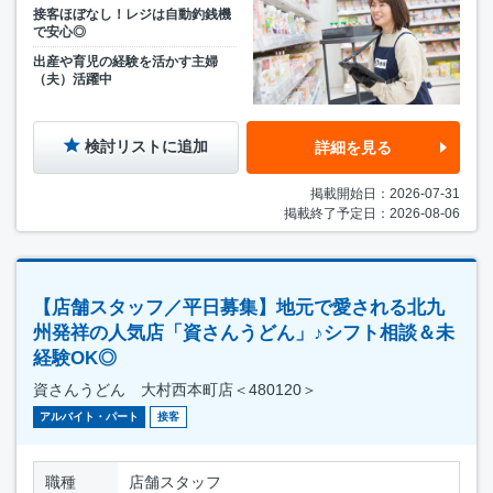
接客ほぼなし！レジは自動釣銭機
で安心◎
出産や育児の経験を活かす主婦
（夫）活躍中
検討リストに追加
詳細を見る
掲載開始日：2026-07-31
掲載終了予定日：2026-08-06
【店舗スタッフ／平日募集】地元で愛される北九
州発祥の人気店「資さんうどん」♪シフト相談＆未
経験OK◎
資さんうどん 大村西本町店＜480120＞
アルバイト・パート
接客
職種
店舗スタッフ