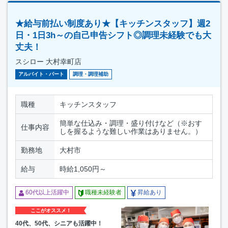
★給与前払い制度あり★【キッチンスタッフ】週2
日・1日3h～の自己申告シフト◎調理未経験でも大
丈夫！
スシロー 大村幸町店
アルバイト・パート
調理・調理補助
職種
キッチンスタッフ
簡単な仕込み・調理・盛り付けなど（※おす
仕事内容
しを握るような難しい作業はありません。）
勤務地
大村市
給与
時給1,050円～
60代以上活躍中
職種未経験者
昇給あり
ここがオススメ！
40代、50代、シニアも活躍中！