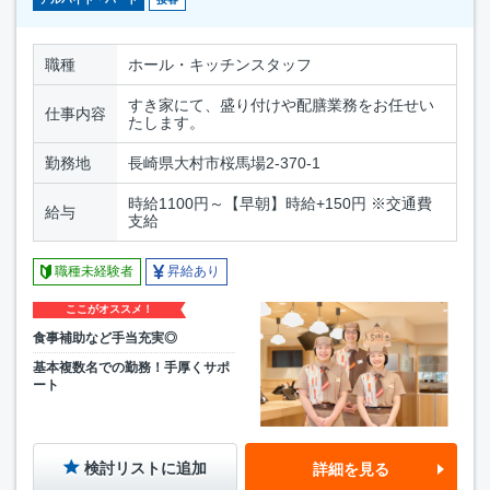
職種
ホール・キッチンスタッフ
すき家にて、盛り付けや配膳業務をお任せい
仕事内容
たします。
勤務地
長崎県大村市桜馬場2-370-1
時給1100円～【早朝】時給+150円 ※交通費
給与
支給
職種未経験者
昇給あり
ここがオススメ！
食事補助など手当充実◎
基本複数名での勤務！手厚くサポ
ート
検討リストに追加
詳細を見る