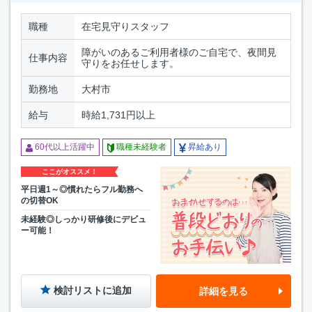
職種
在宅見守りスタッフ
障がいのあるご利用者様のご自宅で、夜間見
仕事内容
守りをお任せします。
勤務地
大村市
給与
時給1,731円以上
60代以上活躍中
職種未経験者
昇給あり
ここがオススメ！
平日週1～◎慣れたらフル勤務へ
の切替OK
未経験◎しっかり研修後にデビュ
ー可能！
検討リストに追加
詳細を見る