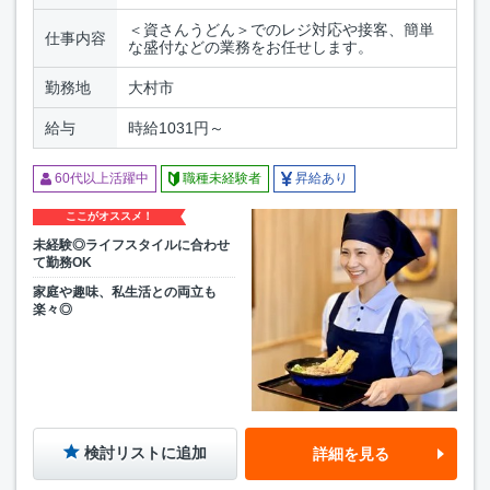
＜資さんうどん＞でのレジ対応や接客、簡単
仕事内容
な盛付などの業務をお任せします。
勤務地
大村市
給与
時給1031円～
60代以上活躍中
職種未経験者
昇給あり
ここがオススメ！
未経験◎ライフスタイルに合わせ
て勤務OK
家庭や趣味、私生活との両立も
楽々◎
検討リストに追加
詳細を見る