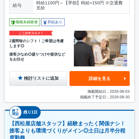
時給1100円～【早朝】時給+150円 ※交通費
給与
支給
職種未経験者
昇給あり
ここがオススメ！
2週間毎のシフト！ご希望は考慮
します◎
接客少なめ◎盛りつけや提供など
をお任せ
検討リストに追加
詳細を見る
掲載開始日：2026-08-03
掲載終了予定日：2026-08-30
終了
残り1日
間近
【西松屋店舗スタッフ】経験まったく関係ナシ！
接客よりも環境づくりがメイン◎土日は月半分程
度勤務