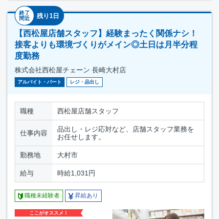
終了
残り1日
間近
【西松屋店舗スタッフ】経験まったく関係ナシ！
接客よりも環境づくりがメイン◎土日は月半分程
度勤務
株式会社西松屋チェーン 長崎大村店
アルバイト・パート
レジ・品出し
職種
西松屋店舗スタッフ
品出し・レジ応対など、店舗スタッフ業務を
仕事内容
お任せします。
勤務地
大村市
給与
時給1,031円
職種未経験者
昇給あり
ここがオススメ！