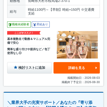
勤務地
長崎県大村市桜馬場2-370-1
時給1100円～【早朝】時給+150円 ※交通費
給与
支給
職種未経験者
昇給あり
ここがオススメ！
基本複数名で勤務＆マニュアル完
備で安心
簡単な盛り付けや提供など／包丁
使用なし◎
検討リストに追加
詳細を見る
掲載開始日：2026-08-03
掲載終了予定日：2026-08-30
＼業界大手の充実サポート／あなたの『寄り添