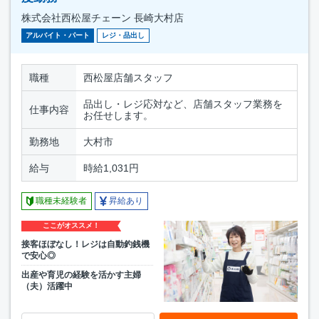
株式会社西松屋チェーン 長崎大村店
アルバイト・パート
レジ・品出し
職種
西松屋店舗スタッフ
品出し・レジ応対など、店舗スタッフ業務を
仕事内容
お任せします。
勤務地
大村市
給与
時給1,031円
職種未経験者
昇給あり
ここがオススメ！
接客ほぼなし！レジは自動釣銭機
で安心◎
出産や育児の経験を活かす主婦
（夫）活躍中