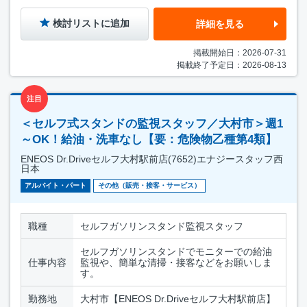
検討リストに追加
詳細を見る
掲載開始日：2026-07-31
掲載終了予定日：2026-08-13
注目
＜セルフ式スタンドの監視スタッフ／大村市＞週1
～OK！給油・洗車なし【要：危険物乙種第4類】
ENEOS Dr.Driveセルフ大村駅前店(7652)エナジースタッフ西
日本
アルバイト・パート
その他（販売・接客・サービス）
職種
セルフガソリンスタンド監視スタッフ
セルフガソリンスタンドでモニターでの給油
仕事内容
監視や、簡単な清掃・接客などをお願いしま
す。
勤務地
大村市【ENEOS Dr.Driveセルフ大村駅前店】