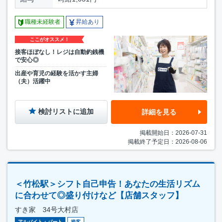
職種未経験者
昇給あり
ここがオススメ！
接客ほぼなし！レジは自動釣銭機
で安心◎
出産や育児の経験を活かす主婦
（夫）活躍中
検討リストに追加
詳細を見る
掲載開始日：2026-07-31
掲載終了予定日：2026-08-06
＜竹松駅＞シフト自己申告！あなたの生活リズム
に合わせて◎盛り付けなど【店舗スタッフ】
すき家 34号大村店
アルバイト・パート
接客