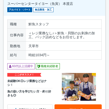
スーパーセンタータイヨー（魚寅） 本渡店
アルバイト・パート
食品製造・加工
職種
鮮魚スタッフ
＜レジ業務なし♪＞鮮魚・貝類のお刺身の加
仕事内容
工、パック詰めなどをお任せします。
勤務地
天草市
給与
時給1034円～
60代以上活躍中
職種未経験者
ここがオススメ！
未経験OK◎レジ業務などはナ
シ！
魚の扱い方を学びたい方・釣り好
きも◎