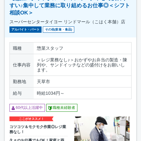
すい♪集中して業務に取り組めるお仕事◎＜シフト
相談OK＞
スーパーセンタータイヨー リンドマール（こはく本舗）店
アルバイト・パート
その他(飲食・食品)
職種
惣菜スタッフ
＜レジ業務なし♪＞おかずやお弁当の製造・陳
仕事内容
列や、サンドイッチなどの盛付けをお願いし
ます。
勤務地
天草市
給与
時給1034円～
60代以上活躍中
職種未経験者
ここがオススメ！
コツコツ＆モクモク作業◎レジ業
務なし！
久々のお仕事でもOK！家庭と両