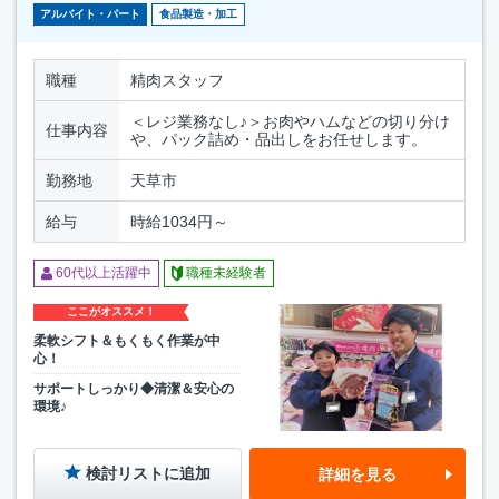
アルバイト・パート
食品製造・加工
職種
精肉スタッフ
＜レジ業務なし♪＞お肉やハムなどの切り分け
仕事内容
や、パック詰め・品出しをお任せします。
勤務地
天草市
給与
時給1034円～
60代以上活躍中
職種未経験者
ここがオススメ！
柔軟シフト＆もくもく作業が中
心！
サポートしっかり◆清潔＆安心の
環境♪
検討リストに追加
詳細を見る