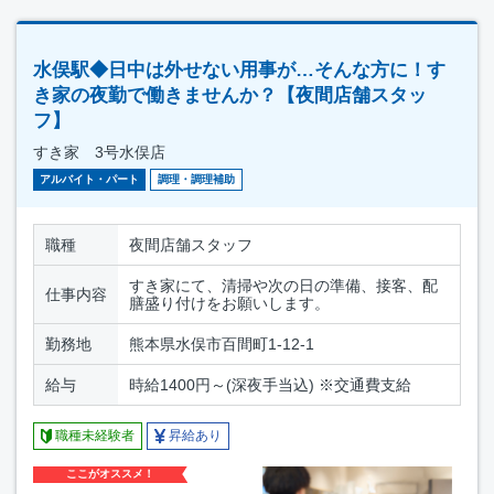
水俣駅◆日中は外せない用事が…そんな方に！す
き家の夜勤で働きませんか？【夜間店舗スタッ
フ】
すき家 3号水俣店
アルバイト・パート
調理・調理補助
職種
夜間店舗スタッフ
すき家にて、清掃や次の日の準備、接客、配
仕事内容
膳盛り付けをお願いします。
勤務地
熊本県水俣市百間町1-12-1
給与
時給1400円～(深夜手当込) ※交通費支給
職種未経験者
昇給あり
ここがオススメ！