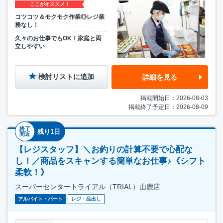
ここがオススメ！
コツコツ＆モクモク作業◎レジ業
務なし！
久々のお仕事でもOK！家庭と両
立しやすい
検討リストに追加
詳細を見る
掲載開始日：2026-08-03
掲載終了予定日：2026-08-09
終了
残り1日
間近
【レジスタッフ】＼お釣りの計算不要で心配な
し！／商品をスキャンする簡単なお仕事♪《シフト
柔軟！》
スーパーセンタートライアル（TRIAL）山鹿店
アルバイト・パート
レジ・品出し