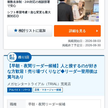
複数名体制・24h対応の相談部署
で安心
シフト希望考慮！急な変更も最大
限対応◎
検討リストに追加
詳細を見る
掲載開始日：2026-08-03
掲載終了予定日：2026-08-30
終了
残り1日
間近
【早朝・夜間リーダー候補】人と接するのが好き
な方歓迎！売り場づくりなど◆リーダー登用後は
賞与あり
メガセンタートライアル（TRIAL）荒尾店
アルバイト・パート
店長・マネージャー候補
職種
早朝・夜間リーダー候補