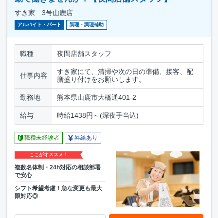
すき家 3号山鹿店
アルバイト・パート
調理・調理補助
職種
夜間店舗スタッフ
すき家にて、清掃や次の日の準備、接客、配
仕事内容
膳盛り付けをお願いします。
勤務地
熊本県山鹿市大橋通401-2
給与
時給1438円～(深夜手当込)
職種未経験者
昇給あり
ここがオススメ！
複数名体制・24h対応の相談部署
で安心
シフト希望考慮！急な変更も最大
限対応◎