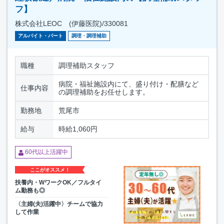
フ】
株式会社LEOC (伊藤医院)/330081
アルバイト・パート
調理・調理補助
職種
調理補助スタッフ
病院・福祉施設内にて、盛り付け・配膳など
仕事内容
の調理補助をお任せします。
勤務地
荒尾市
給与
時給1,060円
60代以上活躍中
ここがオススメ！
扶養内・WワークOK／フルタイ
ム勤務も◎
〈主婦(夫)活躍中〉チームで協力
して作業