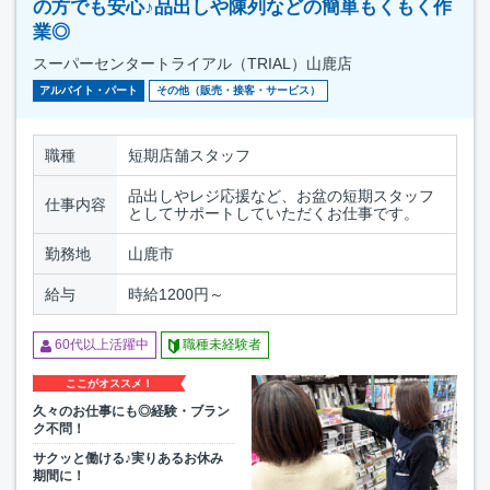
の方でも安心♪品出しや陳列などの簡単もくもく作
業◎
スーパーセンタートライアル（TRIAL）山鹿店
アルバイト・パート
その他（販売・接客・サービス）
職種
短期店舗スタッフ
品出しやレジ応援など、お盆の短期スタッフ
仕事内容
としてサポートしていただくお仕事です。
勤務地
山鹿市
給与
時給1200円～
60代以上活躍中
職種未経験者
ここがオススメ！
久々のお仕事にも◎経験・ブラン
ク不問！
サクッと働ける♪実りあるお休み
期間に！