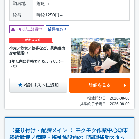
勤務地
荒尾市
給与
時給1250円～
60代以上活躍中
昇給あり
ここがオススメ！
小売／飲食／接客など、異業種出
身者活躍中
1年以内に昇格できるようサポー
ト◎
検討リストに追加
詳細を見る
掲載開始日：2026-08-03
掲載終了予定日：2026-08-09
〈盛り付け・配膳メイン♪〉モクモク作業中心◎未
経験歓迎／病院・福祉施設内の【調理補助スタッ