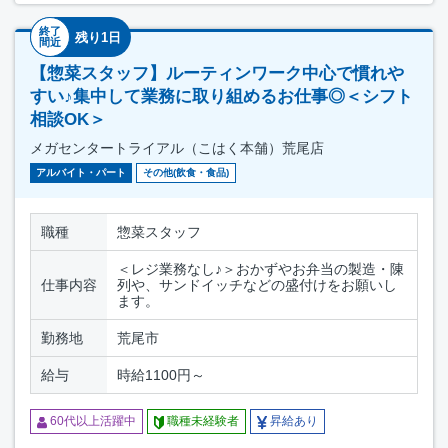
終了
残り1日
間近
【惣菜スタッフ】ルーティンワーク中心で慣れや
すい♪集中して業務に取り組めるお仕事◎＜シフト
相談OK＞
メガセンタートライアル（こはく本舗）荒尾店
アルバイト・パート
その他(飲食・食品)
職種
惣菜スタッフ
＜レジ業務なし♪＞おかずやお弁当の製造・陳
仕事内容
列や、サンドイッチなどの盛付けをお願いし
ます。
勤務地
荒尾市
給与
時給1100円～
60代以上活躍中
職種未経験者
昇給あり