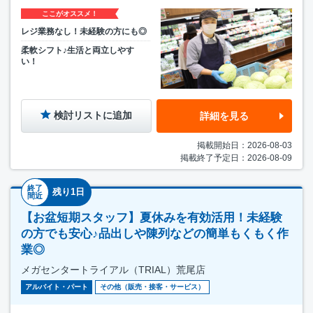
ここがオススメ！
レジ業務なし！未経験の方にも◎
柔軟シフト♪生活と両立しやす
い！
検討リストに追加
詳細を見る
掲載開始日：2026-08-03
掲載終了予定日：2026-08-09
終了
残り1日
間近
【お盆短期スタッフ】夏休みを有効活用！未経験
の方でも安心♪品出しや陳列などの簡単もくもく作
業◎
メガセンタートライアル（TRIAL）荒尾店
アルバイト・パート
その他（販売・接客・サービス）