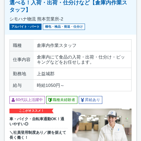
選べる！入荷・出荷・仕分けなど【倉庫内作業ス
タッフ】
シモハナ物流 熊本営業所-2
アルバイト・パート
梱包・検品・発送・仕分け
職種
倉庫内作業スタッフ
倉庫内にて食品の入荷・出荷・仕分け・ピッ
仕事内容
キングなどをお任せします。
勤務地
上益城郡
給与
時給1050円～
60代以上活躍中
職種未経験者
昇給あり
ここがオススメ！
車・バイク・自転車通勤OK！通
いやすい◎
＼社員登用制度あり／腰を据えて
長く働く！