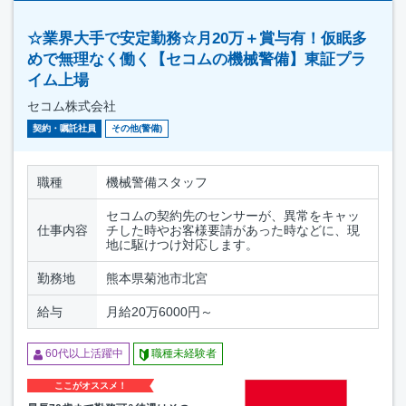
☆業界大手で安定勤務☆月20万＋賞与有！仮眠多
めで無理なく働く【セコムの機械警備】東証プラ
イム上場
セコム株式会社
契約・嘱託社員
その他(警備)
職種
機械警備スタッフ
セコムの契約先のセンサーが、異常をキャッ
仕事内容
チした時やお客様要請があった時などに、現
地に駆けつけ対応します。
勤務地
熊本県菊池市北宮
給与
月給20万6000円～
60代以上活躍中
職種未経験者
ここがオススメ！