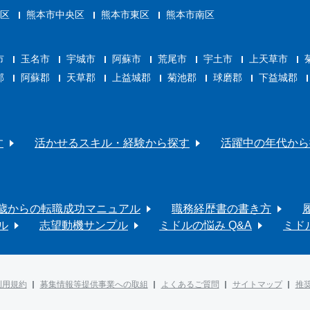
区
熊本市中央区
熊本市東区
熊本市南区
市
玉名市
宇城市
阿蘇市
荒尾市
宇土市
上天草市
郡
阿蘇郡
天草郡
上益城郡
菊池郡
球磨郡
下益城郡
す
活かせるスキル・経験から探す
活躍中の年代から
0歳からの転職成功マニュアル
職務経歴書の書き方
ル
志望動機サンプル
ミドルの悩み Q&A
ミド
利用規約
募集情報等提供事業への取組
よくあるご質問
サイトマップ
推