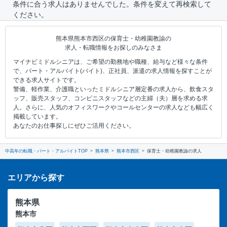
条件に合う求人はありませんでした。条件を変えて再検索して
ください。
熊本県熊本市西区の保育士・幼稚園教諭の
求人・転職情報をお探しのみなさま
マイナビミドルシニアは、ご希望の勤務地や職種、給与など様々な条件
で、パート・アルバイト(バイト)、正社員、派遣の求人情報を探すことが
できる求人サイトです。
警備、軽作業、介護職といったミドルシニア層定番の求人から、飲食スタ
ッフ、販売スタッフ、コンビニスタッフなどの主婦（夫）層を求める求
人。さらに、人気のオフィスワークやコールセンターの求人なども幅広く
掲載しています。
あなたのお仕事探しにぜひご活用ください。
中高年の転職・パート・アルバイトTOP
熊本県
熊本市西区
保育士・幼稚園教諭の求人
エリアから探す
熊本県
熊本市