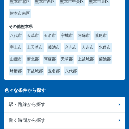
熊本市北区
熊本市西区
熊本市中央区
熊本市東区
熊本市南区
その他熊本県
八代市
天草市
玉名市
宇城市
阿蘇市
荒尾市
宇土市
上天草市
菊池市
合志市
人吉市
水俣市
山鹿市
葦北郡
阿蘇郡
天草郡
上益城郡
菊池郡
球磨郡
下益城郡
玉名郡
八代郡
色々な条件から探す
駅・路線から探す
働く時間から探す