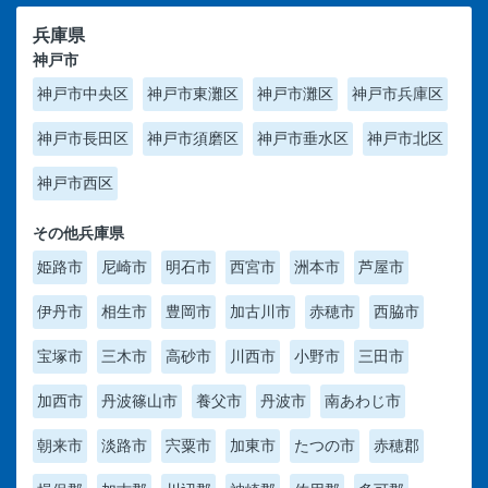
兵庫県
神戸市
神戸市中央区
神戸市東灘区
神戸市灘区
神戸市兵庫区
神戸市長田区
神戸市須磨区
神戸市垂水区
神戸市北区
神戸市西区
その他兵庫県
姫路市
尼崎市
明石市
西宮市
洲本市
芦屋市
伊丹市
相生市
豊岡市
加古川市
赤穂市
西脇市
宝塚市
三木市
高砂市
川西市
小野市
三田市
加西市
丹波篠山市
養父市
丹波市
南あわじ市
朝来市
淡路市
宍粟市
加東市
たつの市
赤穂郡