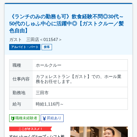
《ランチのみの勤務も可》飲食経験不問◎30代～
50代のしゅふ中心に活躍中◎【ガストクルー／髪
色自由】
ガスト 三田店＜011547＞
アルバイト・パート
接客
職種
ホールクルー
カフェレストラン【ガスト】での、ホール業
仕事内容
務をお任せします。
勤務地
三田市
給与
時給1,116円～
職種未経験者
昇給あり
ここがオススメ！
すかいらーくグループ・シフト相