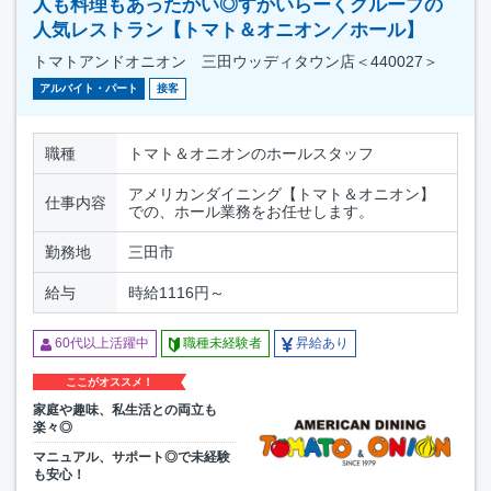
人も料理もあったかい◎すかいらーくグループの
人気レストラン【トマト＆オニオン／ホール】
トマトアンドオニオン 三田ウッディタウン店＜440027＞
アルバイト・パート
接客
職種
トマト＆オニオンのホールスタッフ
アメリカンダイニング【トマト＆オニオン】
仕事内容
での、ホール業務をお任せします。
勤務地
三田市
給与
時給1116円～
60代以上活躍中
職種未経験者
昇給あり
ここがオススメ！
家庭や趣味、私生活との両立も
楽々◎
マニュアル、サポート◎で未経験
も安心！