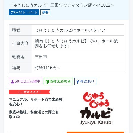
じゅうじゅうカルビ 三田ウッディタウン店＜441012＞
アルバイト・パート
接客
職種
じゅうじゅうカルビのホールスタッフ
焼肉【じゅうじゅうカルビ】での、ホール業
仕事内容
務をお任せします。
勤務地
三田市
給与
時給1116円～
60代以上活躍中
職種未経験者
昇給あり
ここがオススメ！
マニュアル、サポート◎で未経験
も安心！
家庭や趣味、私生活との両立も
楽々◎