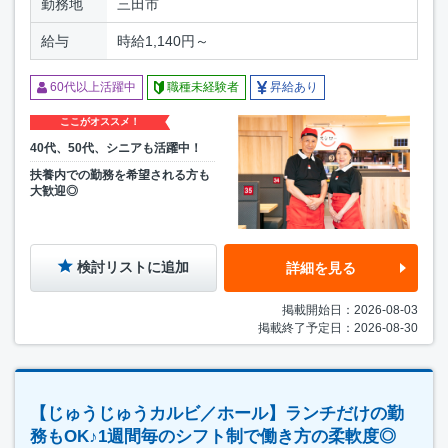
勤務地
三田市
給与
時給1,140円～
60代以上活躍中
職種未経験者
昇給あり
ここがオススメ！
40代、50代、シニアも活躍中！
扶養内での勤務を希望される方も
大歓迎◎
検討リストに追加
詳細を見る
掲載開始日：2026-08-03
掲載終了予定日：2026-08-30
【じゅうじゅうカルビ／ホール】ランチだけの勤
務もOK♪1週間毎のシフト制で働き方の柔軟度◎