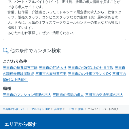
で、パート・アルバイト(バイト)、正社員、派遣の求人情報を探すことが
できる求人サイトです。
警備、軽作業、介護職といったミドルシニア層定番の求人から、飲食スタ
ッフ、販売スタッフ、コンビニスタッフなどの主婦（夫）層を求める求
人。さらに、人気のオフィスワークやコールセンターの求人なども幅広く
掲載しています。
あなたのお仕事探しにぜひご活用ください。
他の条件でカンタン検索
こだわり条件
三田市の扶養調整可能
三田市の昇給あり
三田市の40代以上の社員半数
三田市
の職種未経験者歓迎
三田市の履歴書不要
三田市のお仕事ブランクOK
三田市の
60代以上活躍中
職種
三田市のマンション管理の求人
三田市の清掃の求人
三田市の交通誘導の求人
中高年の転職・パート・アルバイトTOP
兵庫県
三田市
接客
アルバイト・パートの求人
エリアから探す