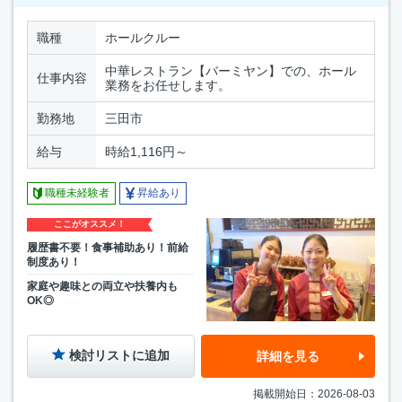
職種
ホールクルー
中華レストラン【バーミヤン】での、ホール
仕事内容
業務をお任せします。
勤務地
三田市
給与
時給1,116円～
職種未経験者
昇給あり
ここがオススメ！
履歴書不要！食事補助あり！前給
制度あり！
家庭や趣味との両立や扶養内も
OK◎
検討リストに追加
詳細を見る
掲載開始日：2026-08-03