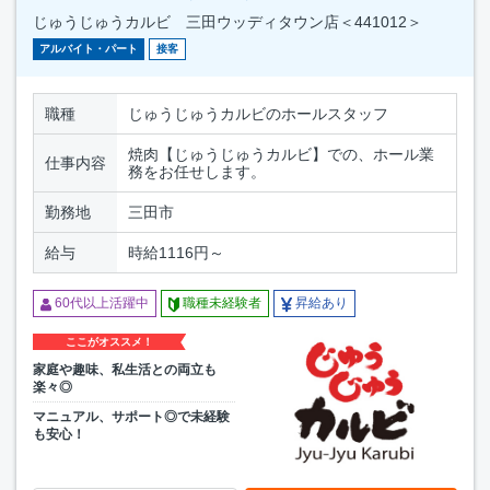
じゅうじゅうカルビ 三田ウッディタウン店＜441012＞
アルバイト・パート
接客
職種
じゅうじゅうカルビのホールスタッフ
焼肉【じゅうじゅうカルビ】での、ホール業
仕事内容
務をお任せします。
勤務地
三田市
給与
時給1116円～
60代以上活躍中
職種未経験者
昇給あり
ここがオススメ！
家庭や趣味、私生活との両立も
楽々◎
マニュアル、サポート◎で未経験
も安心！