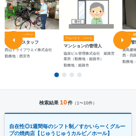
アルバイト・パート
契約・
アルバイト・パート
施設管理スタッフ
設備管
マンションの管理人
西山ドライブウエイ株式会社
鹿島建
協栄ビル管理株式会社 姫路営
西・四
勤務地：西宮市
業所（勤務地：姫路市）
勤務地
勤務地：姫路市
10
検索結果
件
（1〜10件）
自在性◎1週間毎のシフト制／すかいらーくグルー
プの焼肉店【じゅうじゅうカルビ／ホール】