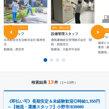
アルバイト・パート
契約・嘱託社員
アルバ
清掃スタッフ
設備管理スタッフ
マンシ
日本総合住生活株式会社 阪神支
鹿島建物総合管理株式会社 関
協栄ビ
店
西・四国支社
業所（
勤務地：西宮市
勤務地：大阪市中央区
勤務地
13
検索結果
件
（1〜13件）
《即払い可》長期安定＆未経験歓迎◎時給1,350円
～【物流・運搬スタッフ】小野市/839980