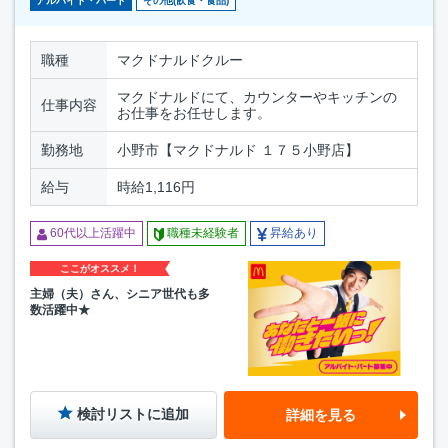
アルバイト・パート
その他(飲食・食品)
職種
マクドナルドクルー
マクドナルドにて、カウンターやキッチンの
仕事内容
お仕事をお任せします。
勤務地
小野市【マクドナルド １７５小野店】
給与
時給1,116円
60代以上活躍中
職種未経験者
昇給あり
ここがオススメ！
主婦（夫）さん、シニア世代も多
数活躍中★
検討リストに追加
詳細を見る