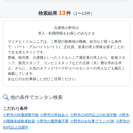
13
検索結果
件
（1〜13件）
兵庫県小野市の
求人・転職情報をお探しのみなさま
マイナビミドルシニアは、ご希望の勤務地や職種、給与など様々な条件
で、パート・アルバイト(バイト)、正社員、派遣の求人情報を探すことが
できる求人サイトです。
警備、軽作業、介護職といったミドルシニア層定番の求人から、飲食スタ
ッフ、販売スタッフ、コンビニスタッフなどの主婦（夫）層を求める求
人。さらに、人気のオフィスワークやコールセンターの求人なども幅広く
掲載しています。
あなたのお仕事探しにぜひご活用ください。
他の条件でカンタン検索
こだわり条件
小野市の扶養調整可能
小野市の昇給あり
小野市の40代以上の社員半数
小野市
の職種未経験者歓迎
小野市の履歴書不要
小野市のお仕事ブランクOK
小野市の
60代以上活躍中