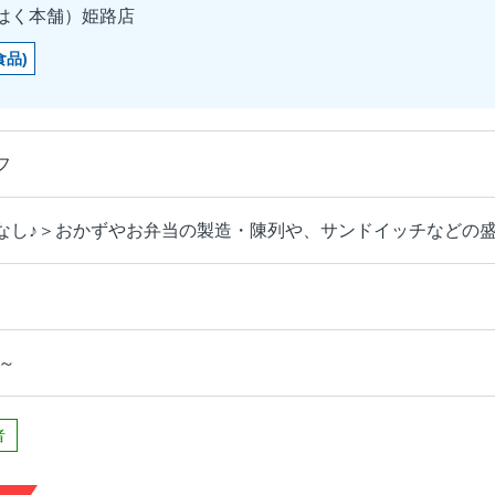
はく本舗）姫路店
食品)
フ
なし♪＞おかずやお弁当の製造・陳列や、サンドイッチなどの
円～
者