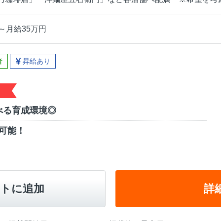
～月給35万円
者
昇給あり
べる育成環境◎
可能！
トに追加
詳