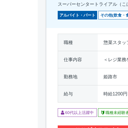
スーパーセンタートライアル（こ
アルバイト・パート
その他(飲食・
職種
惣菜スタッ
仕事内容
＜レジ業務
勤務地
姫路市
給与
時給1200
60代以上活躍中
職種未経験