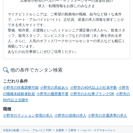
兵庫県小野市のヘルパー・ケアマネージャーの派遣社員の
求人・転職情報をお探しのみなさま
マイナビミドルシニアは、ご希望の勤務地や職種、給与など様々な条件
で、パート・アルバイト(バイト)、正社員、派遣の求人情報を探すことが
できる求人サイトです。
警備、軽作業、介護職といったミドルシニア層定番の求人から、飲食スタ
ッフ、販売スタッフ、コンビニスタッフなどの主婦（夫）層を求める求
人。さらに、人気のオフィスワークやコールセンターの求人なども幅広く
掲載しています。
あなたのお仕事探しにぜひご活用ください。
他の条件でカンタン検索
こだわり条件
小野市の扶養調整可能
小野市の昇給あり
小野市の40代以上の社員半数
小野市
の職種未経験者歓迎
小野市の履歴書不要
小野市のお仕事ブランクOK
小野市の
60代以上活躍中
職種
小野市のマンション管理の求人
小野市の清掃の求人
小野市の交通誘導の求人
中高年の転職・パート・アルバイトTOP
兵庫県
小野市
ヘルパー・ケアマネージャー