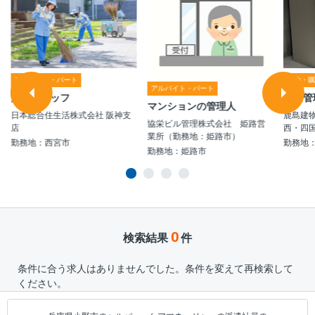
アルバイト・パート
契約・
アルバイト・パート
清掃スタッフ
設備管
マンションの管理人
日本総合住生活株式会社 阪神支
鹿島建
協栄ビル管理株式会社 姫路営
店
西・四
業所（勤務地：姫路市）
勤務地：西宮市
勤務地
勤務地：姫路市
0
検索結果
件
条件に合う求人はありませんでした。条件を変えて再検索して
ください。