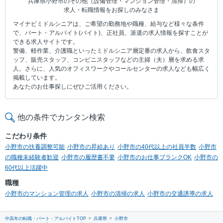
兵庫県小野市のその他（設備管理・マンション管理・清掃）の
求人・転職情報をお探しのみなさま
マイナビミドルシニアは、ご希望の勤務地や職種、給与など様々な条件
で、パート・アルバイト(バイト)、正社員、派遣の求人情報を探すことが
できる求人サイトです。
警備、軽作業、介護職といったミドルシニア層定番の求人から、飲食スタ
ッフ、販売スタッフ、コンビニスタッフなどの主婦（夫）層を求める求
人。さらに、人気のオフィスワークやコールセンターの求人なども幅広く
掲載しています。
あなたのお仕事探しにぜひご活用ください。
他の条件でカンタン検索
こだわり条件
小野市の扶養調整可能
小野市の昇給あり
小野市の40代以上の社員半数
小野市
の職種未経験者歓迎
小野市の履歴書不要
小野市のお仕事ブランクOK
小野市の
60代以上活躍中
職種
小野市のマンション管理の求人
小野市の清掃の求人
小野市の交通誘導の求人
中高年の転職・パート・アルバイトTOP
兵庫県
小野市