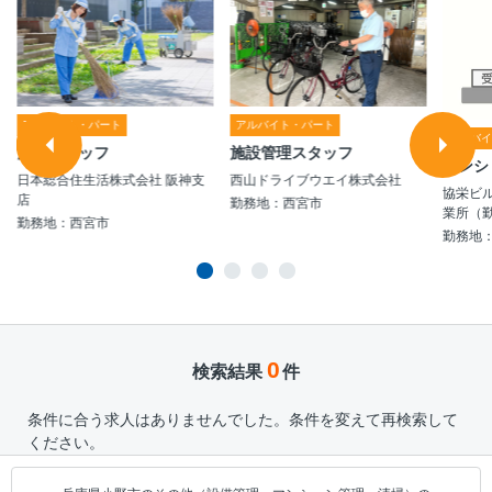
アルバイト・パート
アルバイト・パート
アルバ
清掃スタッフ
施設管理スタッフ
マンシ
日本総合住生活株式会社 阪神支
西山ドライブウエイ株式会社
協栄ビ
店
勤務地：西宮市
業所（
勤務地：西宮市
勤務地
0
検索結果
件
条件に合う求人はありませんでした。条件を変えて再検索して
ください。