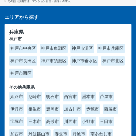
その他（設備管理・マンション管理・清掃）の求人
エリアから探す
兵庫県
神戸市
神戸市中央区
神戸市東灘区
神戸市灘区
神戸市兵庫区
神戸市長田区
神戸市須磨区
神戸市垂水区
神戸市北区
神戸市西区
その他兵庫県
姫路市
尼崎市
明石市
西宮市
洲本市
芦屋市
伊丹市
相生市
豊岡市
加古川市
赤穂市
西脇市
宝塚市
三木市
高砂市
川西市
小野市
三田市
加西市
丹波篠山市
養父市
丹波市
南あわじ市