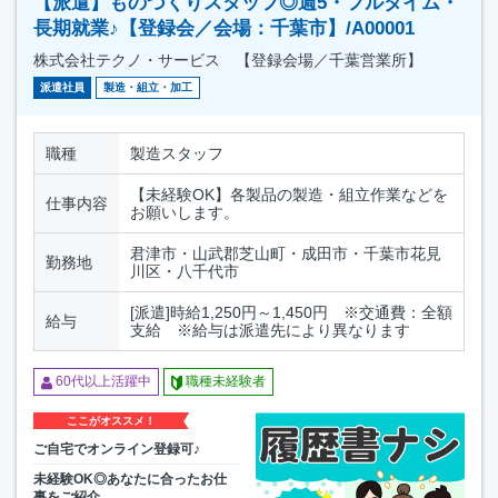
【派遣】ものづくりスタッフ◎週5・フルタイム・
長期就業♪【登録会／会場：千葉市】/A00001
株式会社テクノ・サービス 【登録会場／千葉営業所】
派遣社員
製造・組立・加工
職種
製造スタッフ
【未経験OK】各製品の製造・組立作業などを
仕事内容
お願いします。
君津市・山武郡芝山町・成田市・千葉市花見
勤務地
川区・八千代市
[派遣]時給1,250円～1,450円 ※交通費：全額
給与
支給 ※給与は派遣先により異なります
60代以上活躍中
職種未経験者
ここがオススメ！
ご自宅でオンライン登録可♪
未経験OK◎あなたに合ったお仕
事をご紹介