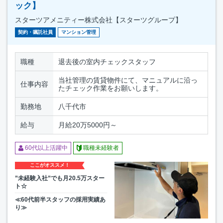
ック】
スターツアメニティー株式会社【スターツグループ】
契約・嘱託社員
マンション管理
職種
退去後の室内チェックスタッフ
当社管理の賃貸物件にて、マニュアルに沿っ
仕事内容
たチェック作業をお願いします。
勤務地
八千代市
給与
月給20万5000円～
60代以上活躍中
職種未経験者
ここがオススメ！
”未経験入社”でも月20.5万スター
ト☆
≪60代前半スタッフの採用実績あ
り≫