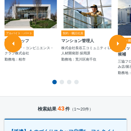
アルバイト・パート
契約・嘱託社員
清掃スタッフ
マンション管理人
契約・
ユニッ
カルチュア・コンビニエンス・
株式会社長谷工コミュニティ LM
クラブ株式会社
人材開発部 採用課
候補
勤務地：柏市
勤務地：荒川区南千住
三協フ
み店/展
勤務地
43
検索結果
件
（1〜20件）