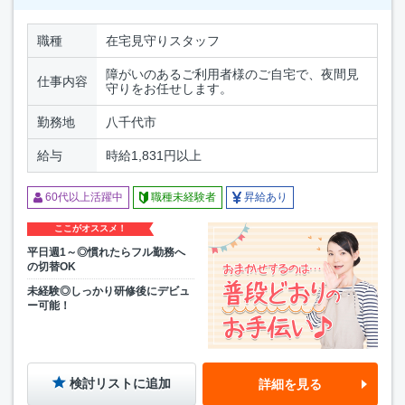
職種
在宅見守りスタッフ
障がいのあるご利用者様のご自宅で、夜間見
仕事内容
守りをお任せします。
勤務地
八千代市
給与
時給1,831円以上
60代以上活躍中
職種未経験者
昇給あり
ここがオススメ！
平日週1～◎慣れたらフル勤務へ
の切替OK
未経験◎しっかり研修後にデビュ
ー可能！
検討リストに追加
詳細を見る