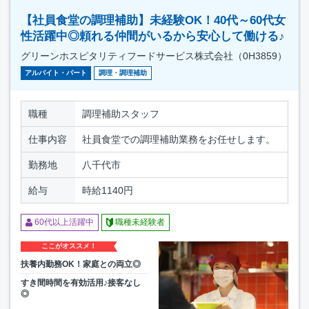
【社員食堂の調理補助】未経験OK！40代～60代女
性活躍中◎頼れる仲間がいるから安心して働ける♪
グリーンホスピタリティフードサービス株式会社（0H3859）
アルバイト・パート
調理・調理補助
職種
調理補助スタッフ
仕事内容
社員食堂での調理補助業務をお任せします。
勤務地
八千代市
給与
時給1140円
60代以上活躍中
職種未経験者
ここがオススメ！
扶養内勤務OK！家庭との両立◎
すき間時間を有効活用♪接客なし
◎