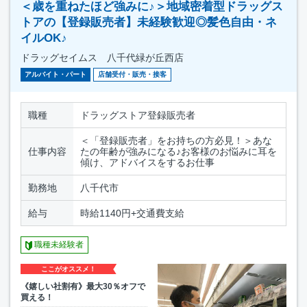
＜歳を重ねたほど強みに♪＞地域密着型ドラッグス
トアの【登録販売者】未経験歓迎◎髪色自由・ネ
イルOK♪
ドラッグセイムス 八千代緑が丘西店
アルバイト・パート
店舗受付・販売・接客
職種
ドラッグストア登録販売者
＜「登録販売者」をお持ちの方必見！＞あな
仕事内容
たの年齢が強みになる♪お客様のお悩みに耳を
傾け、アドバイスをするお仕事
勤務地
八千代市
給与
時給1140円+交通費支給
職種未経験者
ここがオススメ！
《嬉しい社割有》最大30％オフで
買える！